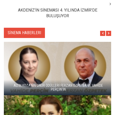
AKDENİZ’İN SİNEMASI 4. YILINDA İZMİR’DE
BULUŞUYOR
SİNEMA HABERLERI
ALTIN KOZA'NIN ONUR ÖDÜLLERİ FERZAN ÖZPETEK VE VAHİDE
PERÇİN'İN