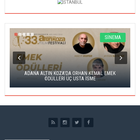
A
SİNEMA
K
ADANA ALTIN KOZA'DA ORHAN KEMAL EMEK
A
ÖDÜLLERİ ÜÇ USTA İSME