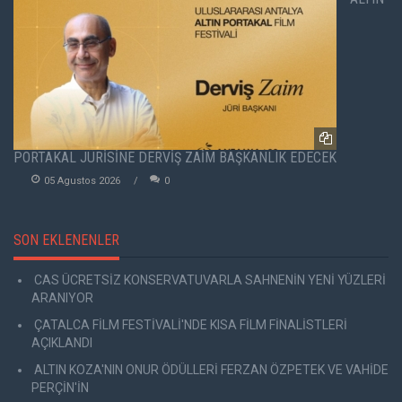
PORTAKAL JÜRİSİNE DERVİŞ ZAİM BAŞKANLIK EDECEK
05 Agustos 2026
0
SON EKLENENLER
CAS ÜCRETSİZ KONSERVATUVARLA SAHNENİN YENİ YÜZLERİ
ARANIYOR
ÇATALCA FİLM FESTİVALİ'NDE KISA FİLM FİNALİSTLERİ
AÇIKLANDI
ALTIN KOZA'NIN ONUR ÖDÜLLERİ FERZAN ÖZPETEK VE VAHİDE
PERÇİN'İN