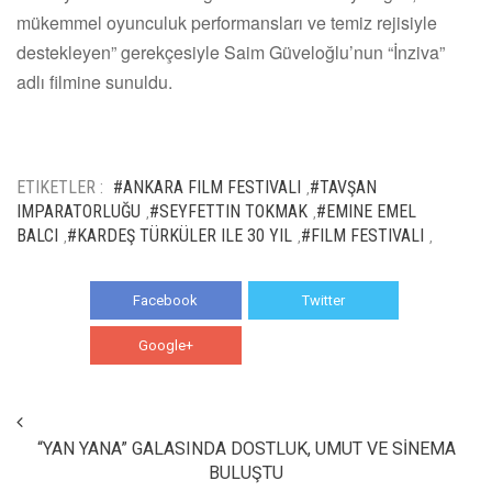
mükemmel oyunculuk performansları ve temiz rejisiyle
destekleyen” gerekçesiyle Saim Güveloğlu’nun “İnziva”
adlı filmine sunuldu.
ETIKETLER :
#ANKARA FILM FESTIVALI
#TAVŞAN
,
IMPARATORLUĞU
#SEYFETTIN TOKMAK
#EMINE EMEL
,
,
BALCI
#KARDEŞ TÜRKÜLER ILE 30 YIL
#FILM FESTIVALI
,
,
,
Facebook
Twitter
Google+
WhatsApp
“YAN YANA” GALASINDA DOSTLUK, UMUT VE SİNEMA
BULUŞTU