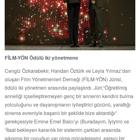
FİLM-YÖN Ödülü iki yönetmene
Cengiz Özkarabekir, Handan Öztürk ve Leyla Yılmaz’dan
oluşan Film Yönetmenleri Derneği (FİLM-YÖN) Jürisi,
ödülü iki yönetmen arasında paylaştırdı. Jüri;“Öğretilmiş
anneliği içselleştiremeyen genç bir annenin kendini bulma
yolculuğunu ve dayanışmanın iyileştirici gücünü, yarattığı
sinema evreniyle başarılı bir şekilde bize aktardığı”
gerekçesiyle Emine Emel Balcı’yı (Buradayım, İyiyim) ve
“İtaat bekleyen karanlık bir sistemin çarkları arasında
sıkışmış bir çocuğun var olma mücadelesini, sarsıcı bir