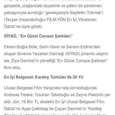
gerçeklik, olağanüstü duyarlılık ve yetkin bir yönetmen
yaklaşımıyla sunduğu” gerekçesiyle Seyfettin Tokmak’ı
(Tavşan İmparatorluğu) FİLM-YÖN En İyi Yönetmen
Ödülü’ne layık gördü.
SİYAD, “En Güzel Cenaze Şarkıları”
Ekrem Buğra Büte, Selin Gürel ve Senem Erdine’den
oluşan Sinema Yazarları Derneği (SİYAD) jürisinin seçimi
ise, Ziya Demirel’in yönettiği “En Güzel Cenaze Şarkıları”
filmi oldu.
En İyi Belgesel: Kardeş Türküler ile 30 Yıl
Ulusal Belgesel Film Yarışması’nda jüri koltuğunda
Andreas Treske, Tuluhan Tekelioğlu ve Zeyno Pekünlü yer
aldı. Jüri, 75 Bin TL destekli En İyi Ulusal Belgesel Film
Ödülü’nü Ayşe Çetinbaş ile Çayan Demirel’in “Kardeş