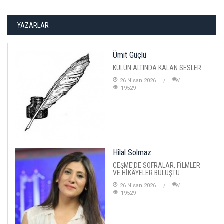
YAZARLAR
Ümit Güçlü
KÜLÜN ALTINDA KALAN SESLER
26 Nisan 2026
19529
Hilal Solmaz
ÇEŞME'DE SOFRALAR, FİLMLER
VE HİKÂYELER BULUŞTU
26 Nisan 2026
19529