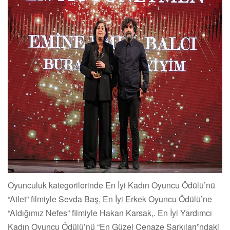
Oyunculuk kategorilerinde En İyi Kadın Oyuncu Ödülü’nü
“Atlet” filmiyle Sevda Baş, En İyi Erkek Oyuncu Ödülü’ne
“Aldığımız Nefes” filmiyle Hakan Karsak,. En İyi Yardımcı
Kadın Oyuncu Ödülü’nü “En Güzel Cenaze Şarkıları”ndaki