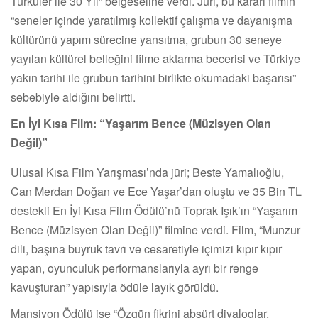
Türküler ile 30 Yıl” belgeseline verdi. Jüri, bu kararı filmin
“seneler içinde yaratılmış kollektif çalışma ve dayanışma
kültürünü yapım sürecine yansıtma, grubun 30 seneye
yayılan kültürel belleğini filme aktarma becerisi ve Türkiye
yakın tarihi ile grubun tarihini birlikte okumadaki başarısı”
sebebiyle aldığını belirtti.
En İyi Kısa Film: “Yaşarım Bence (Müzisyen Olan
Değil)”
Ulusal Kısa Film Yarışması’nda jüri; Beste Yamalıoğlu,
Can Merdan Doğan ve Ece Yaşar’dan oluştu ve 35 Bin TL
destekli En İyi Kısa Film Ödülü’nü Toprak Işık’ın “Yaşarım
Bence (Müzisyen Olan Değil)” filmine verdi. Film, “Munzur
dili, başına buyruk tavrı ve cesaretiyle içimizi kıpır kıpır
yapan, oyunculuk performanslarıyla ayrı bir renge
kavuşturan” yapısıyla ödüle layık görüldü.
Mansiyon Ödülü ise “Özgün fikrini absürt diyaloglar,