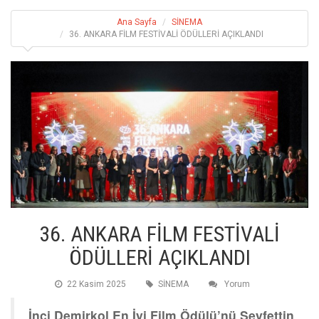
Ana Sayfa
SİNEMA
36. ANKARA FİLM FESTİVALİ ÖDÜLLERİ AÇIKLANDI
36. ANKARA FİLM FESTİVALİ
ÖDÜLLERİ AÇIKLANDI
22 Kasim 2025
SİNEMA
Yorum
İnci Demirkol En İyi Film Ödülü’nü Seyfettin