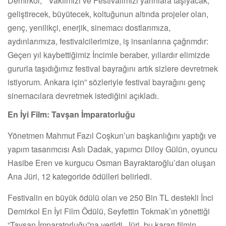
Demirkol, “Vakfımızı ve Festivalimizi yarınlara taşıyacak,
geliştirecek, büyütecek, koltuğunun altında projeler olan,
genç, yenilikçi, enerjik, sinemacı dostlarımıza,
aydınlarımıza, festivalcilerimize, iş insanlarına çağrımdır:
Geçen yıl kaybettiğimiz İncimle beraber, yıllardır elimizde
gururla taşıdığımız festival bayrağını artık sizlere devretmek
istiyorum. Ankara için” sözleriyle festival bayrağını genç
sinemacılara devretmek istediğini açıkladı.
En İyi Film: Tavşan İmparatorluğu
Yönetmen Mahmut Fazıl Coşkun’un başkanlığını yaptığı ve
yapım tasarımcısı Aslı Dadak, yapımcı Diloy Gülün, oyuncu
Hasibe Eren ve kurgucu Osman Bayraktaroğlu’dan oluşan
Ana Jüri, 12 kategoride ödülleri belirledi.
Festivalin en büyük ödülü olan ve 250 Bin TL destekli İnci
Demirkol En İyi Film Ödülü, Seyfettin Tokmak’ın yönettiği
“Tavşan İmparatorluğu”na verildi. Jüri, bu kararı filmin