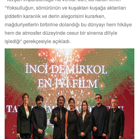
“Yoksulluğun, sömürünün ve kuşaktan kuşağa aktarılan
şiddetin karanlık ve derin alegorisini kurarken,
mağduriyetlerin birbirine dolandığı bu dünyayı hem hikâye
hem de atmosfer düzeyinde cesur bir sinema diliyle
işlediği” gerekçesiyle açıkladı.