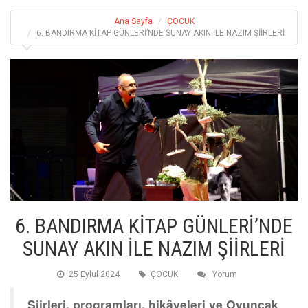
Ana Sayfa
ÇOCUK
6. BANDIRMA KİTAP GÜNLERİ’NDE SUNAY AKIN İLE NAZIM ŞİİRLERİ
6. BANDIRMA KİTAP GÜNLERİ’NDE
SUNAY AKIN İLE NAZIM ŞİİRLERİ
25 Eylul 2024
ÇOCUK
Yorum
Şiirleri, programları, hikâyeleri ve Oyuncak