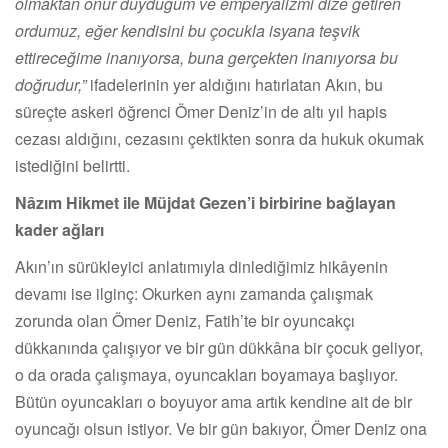
olmaktan onur duyduğum ve emperyalizmi dize getiren
ordumuz, eğer kendisini bu çocukla isyana teşvik
ettireceğime inanıyorsa, buna gerçekten inanıyorsa bu
doğrudur,”
ifadelerinin yer aldığını hatırlatan Akın, bu
süreçte askeri öğrenci Ömer Deniz’in de altı yıl hapis
cezası aldığını, cezasını çektikten sonra da hukuk okumak
istediğini belirtti.
Nâzım Hikmet ile Müjdat Gezen’i birbirine bağlayan
kader ağları
Akın’ın sürükleyici anlatımıyla dinlediğimiz hikâyenin
devamı ise ilginç: Okurken aynı zamanda çalışmak
zorunda olan Ömer Deniz, Fatih’te bir oyuncakçı
dükkanında çalışıyor ve bir gün dükkâna bir çocuk geliyor,
o da orada çalışmaya, oyuncakları boyamaya başlıyor.
Bütün oyuncakları o boyuyor ama artık kendine ait de bir
oyuncağı olsun istiyor. Ve bir gün bakıyor, Ömer Deniz ona