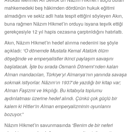
mahkemedeki beş hâkimden dördünün hukuk eğitimi
almadığını ve sekiz adli hata tespit ettiğini söyleyen Akın,
buna rağmen Nâzım Hikmet’in orduyu isyana teşvik ettiği
gerekçesiyle 12 yıl hapis cezasına çarptırıldığını hatırlattı.
Akın, Nâzım Hikmet’in hedef alınma nedenini ise şöyle
açıkladı:
“O dönemde Mustafa Kemal Atatürk ölüm
döşeğinde ve emperyalistler ikinci paylaşım savaşını
başlatacak. İşte bu sırada Osmanlı Dönemi’nden kalan
Alman mandacıları, Türkiye’yi Almanya’nın yanında savaşa
sokmak istiyorlar. Nâzım’ın 1937’de yazdığı bir kitap var;
Alman Faşizmi ve Irkçılığı. Bu kitabıyla toplumu
aydınlatması üzerine hedef alındı. Çünkü çok güçlü bir
kalem ki Hitler’in Alman emperyalizminin oyunlarını
bozuyor.”
Nâzım Hikmet’in savunmasında
“Benim de bir neferi