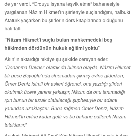
de yer verdi. “Orduyu isyana teşvik etme” bahanesiyle
yargılanan Nâzım Hikmet’in şiirleriyle suçlandığını, halbuki
Atatürk yaşarken bu şiirlerin ders kitaplarında olduğunu
hatırlattı.
“Nâzım Hikmet’i suçlu bulan mahkemedeki beş
hâkimden dördünün hukuk eğitimi yoktu”
Akın’ın aktardığı hikâye şu şekilde cereyan eder:
“Donanma Davası’ olarak da bilinen olayda, Nâzım Hikmet
bir gece Beyoğlu’nda sinemadan çıkmış evine giderken,
Ömer Deniz isimli bir askeri öğrenci, ona yazdığı şiirleri
okutmak üzere yanına yaklaşır, Nâzım da onu tanımadığı
için bunun bir tuzak olabileceği şüphesiyle bu adamı
yanından uzaklaştırır. Buna rağmen Ömer Deniz, Nâzım
Hikmet’in evine kadar gelir ve bu bahane edilerek Nâzım
tutuklanır.”
Avukatı Mehmet Ali Sevük’ün Nâzım Hikmet’i suçlu bulan