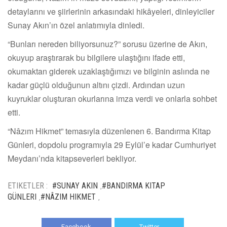
detaylarını ve şiirlerinin arkasındaki hikâyeleri, dinleyiciler
Sunay Akın’ın özel anlatımıyla dinledi.
“Bunları nereden biliyorsunuz?” sorusu üzerine de Akın,
okuyup araştırarak bu bilgilere ulaştığını ifade etti,
okumaktan giderek uzaklaştığımızı ve bilginin aslında ne
kadar güçlü olduğunun altını çizdi. Ardından uzun
kuyruklar oluşturan okurlarına imza verdi ve onlarla sohbet
etti.
“Nâzım Hikmet” temasıyla düzenlenen 6. Bandırma Kitap
Günleri, dopdolu programıyla 29 Eylül’e kadar Cumhuriyet
Meydanı’nda kitapseverleri bekliyor.
ETIKETLER :
#SUNAY AKIN
#BANDIRMA KITAP
,
GÜNLERI
#NÂZIM HIKMET
,
,
Facebook
Twitter