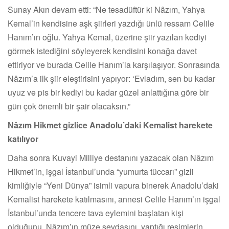
Sunay Akın devam etti: “Ne tesadüftür ki Nâzım, Yahya
Kemal’in kendisine aşk şiirleri yazdığı ünlü ressam Celile
Hanım’ın oğlu. Yahya Kemal, üzerine şiir yazılan kediyi
görmek istediğini söyleyerek kendisini konağa davet
ettiriyor ve burada Celile Hanım’la karşılaşıyor. Sonrasında
Nâzım’a ilk şiir eleştirisini yapıyor: ‘Evladım, sen bu kadar
uyuz ve pis bir kediyi bu kadar güzel anlattığına göre bir
gün çok önemli bir şair olacaksın.”
Nâzım Hikmet gizlice Anadolu’daki Kemalist harekete
katılıyor
Daha sonra Kuvayi Milliye destanını yazacak olan Nâzım
Hikmet’in, işgal İstanbul’unda “yumurta tüccarı” gizli
kimliğiyle “Yeni Dünya” isimli vapura binerek Anadolu’daki
Kemalist harekete katılmasını, annesi Celile Hanım’ın işgal
İstanbul’unda tencere tava eylemini başlatan kişi
olduğunu, Nâzım’ın müze sevdasını, yaptığı resimlerin