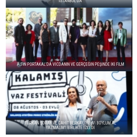
İSTANBUL’DA
ALTIN PORTAKAL’DA VİCDANIN VE GERÇEĞİN PEŞİNDE İKİ FİLM
TÜRKAN ŞORAY VE CAHİT BERKAY, 'SELVİ BOYLUM AL
YAZMALIM’I BİRLİKTE İZLEDİ