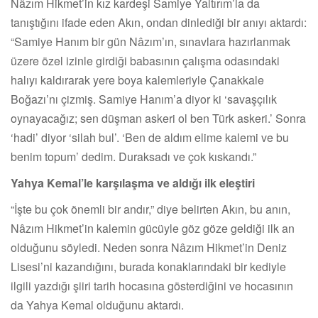
Nâzım Hikmet’in kız kardeşi Samiye Yaltırım’la da
tanıştığını ifade eden Akın, ondan dinlediği bir anıyı aktardı:
“Samiye Hanım bir gün Nâzım’ın, sınavlara hazırlanmak
üzere özel izinle girdiği babasının çalışma odasındaki
halıyı kaldırarak yere boya kalemleriyle Çanakkale
Boğazı’nı çizmiş. Samiye Hanım’a diyor ki ‘savaşçılık
oynayacağız; sen düşman askeri ol ben Türk askeri.’ Sonra
‘hadi’ diyor ‘silah bul’. ‘Ben de aldım elime kalemi ve bu
benim topum’ dedim. Duraksadı ve çok kıskandı.”
Yahya Kemal’le karşılaşma ve aldığı ilk eleştiri
“İşte bu çok önemli bir andır,” diye belirten Akın, bu anın,
Nâzım Hikmet’in kalemin gücüyle göz göze geldiği ilk an
olduğunu söyledi. Neden sonra Nâzım Hikmet’in Deniz
Lisesi’ni kazandığını, burada konaklarındaki bir kediyle
ilgili yazdığı şiiri tarih hocasına gösterdiğini ve hocasının
da Yahya Kemal olduğunu aktardı.