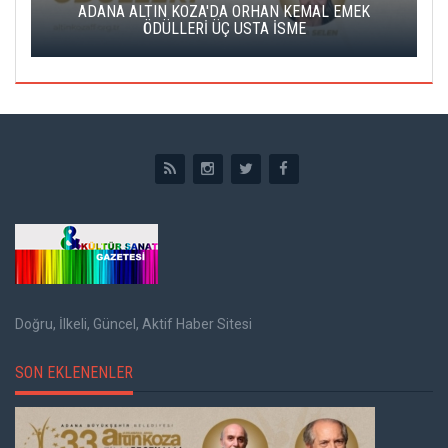
K
ADANA ALTIN KOZA'DA ORHAN KEMAL EMEK
A
ÖDÜLLERİ ÜÇ USTA İSME
Doğru, İlkeli, Güncel, Aktif Haber Sitesi
SON EKLENENLER