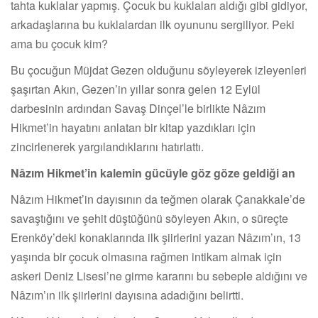
tahta kuklalar yapmış. Çocuk bu kuklaları aldığı gibi gidiyor,
arkadaşlarına bu kuklalardan ilk oyununu sergiliyor. Peki
ama bu çocuk kim?
Bu çocuğun Müjdat Gezen olduğunu söyleyerek izleyenleri
şaşırtan Akın, Gezen’in yıllar sonra gelen 12 Eylül
darbesinin ardından Savaş Dinçel’le birlikte Nâzım
Hikmet’in hayatını anlatan bir kitap yazdıkları için
zincirlenerek yargılandıklarını hatırlattı.
Nâzım Hikmet’in kalemin gücüyle göz göze geldiği an
Nâzım Hikmet’in dayısının da teğmen olarak Çanakkale’de
savaştığını ve şehit düştüğünü söyleyen Akın, o süreçte
Erenköy’deki konaklarında ilk şiirlerini yazan Nâzım’ın, 13
yaşında bir çocuk olmasına rağmen intikam almak için
askeri Deniz Lisesi’ne girme kararını bu sebeple aldığını ve
Nâzım’ın ilk şiirlerini dayısına adadığını belirtti.