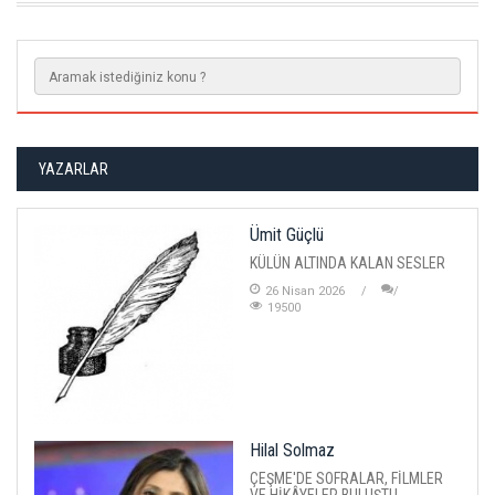
YAZARLAR
Ümit Güçlü
KÜLÜN ALTINDA KALAN SESLER
26 Nisan 2026
19500
Hilal Solmaz
ÇEŞME'DE SOFRALAR, FİLMLER
VE HİKÂYELER BULUŞTU