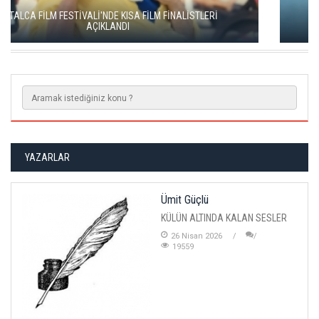
YEŞİM USTAOĞLU'NUN "ARTAKALAN"I SAN SEBASTIÁN'DA
DÜNYA PRÖMİYERİNİ YAPACAK
YAZARLAR
Ümit Güçlü
KÜLÜN ALTINDA KALAN SESLER
26 Nisan 2026
19559