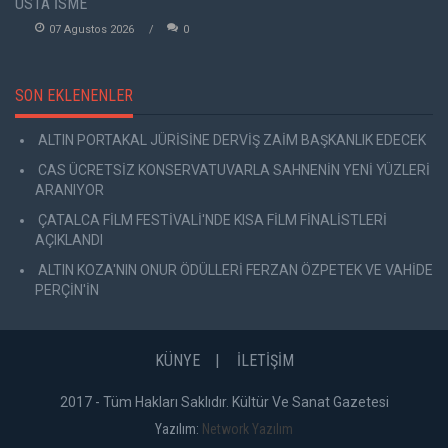
USTA İSME
07 Agustos 2026
0
SON EKLENENLER
ALTIN PORTAKAL JÜRİSİNE DERVİŞ ZAİM BAŞKANLIK EDECEK
CAS ÜCRETSİZ KONSERVATUVARLA SAHNENİN YENİ YÜZLERİ
ARANIYOR
ÇATALCA FİLM FESTİVALİ'NDE KISA FİLM FİNALİSTLERİ
AÇIKLANDI
ALTIN KOZA'NIN ONUR ÖDÜLLERİ FERZAN ÖZPETEK VE VAHİDE
PERÇİN'İN
KÜNYE
İLETİŞİM
2017 - Tüm Hakları Saklıdır. Kültür Ve Sanat Gazetesi
Yazılım:
Network Yazılım