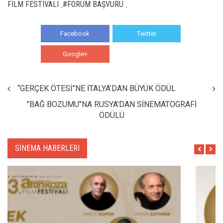
FILM FESTIVALI
#FORUM BAŞVURU
,
,
Facebook
Twitter
Google+
WhatsApp
“GERÇEK ÖTESİ”NE İTALYA’DAN BÜYÜK ÖDÜL
"BAĞ BOZUMU"NA RUSYA'DAN SİNEMATOGRAFİ
ÖDÜLÜ
SİNEMA HABERLERI