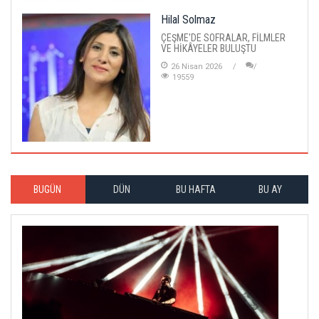
Hilal Solmaz
ÇEŞME'DE SOFRALAR, FİLMLER
VE HİKÂYELER BULUŞTU
26 Nisan 2026
19559
BUGÜN
DÜN
BU HAFTA
BU AY