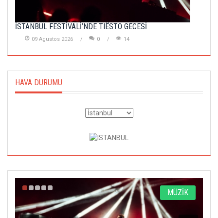
İSTANBUL FESTİVALİ’NDE TIËSTO GECESİ
09 Agustos 2026
0
14
HAVA DURUMU
A
MÜZİK