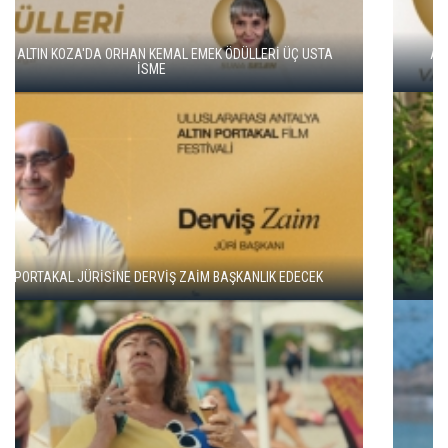
ALTIN KOZA'NIN ONUR ÖDÜLLERİ FERZAN ÖZPETEK VE VAHİDE
PERÇİN'İN
ADANA ALTIN KOZA'DA JÜRİ BAŞKANI ZUHAL OLCAY