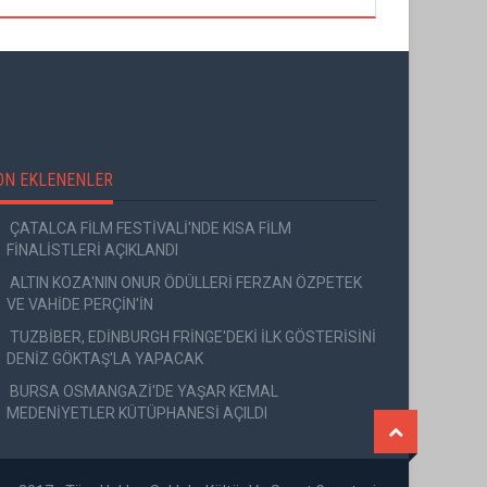
ON EKLENENLER
ÇATALCA FİLM FESTİVALİ'NDE KISA FİLM
FİNALİSTLERİ AÇIKLANDI
ALTIN KOZA'NIN ONUR ÖDÜLLERİ FERZAN ÖZPETEK
VE VAHİDE PERÇİN'İN
TUZBİBER, EDİNBURGH FRİNGE'DEKİ İLK GÖSTERİSİNİ
DENİZ GÖKTAŞ'LA YAPACAK
BURSA OSMANGAZİ'DE YAŞAR KEMAL
MEDENİYETLER KÜTÜPHANESİ AÇILDI