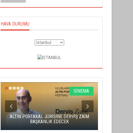
HAVA DURUMU
SİNEMA
ALTIN PORTAKAL JÜRİSİNE DERVİŞ ZAİM
CAS ÜCRE
BAŞKANLIK EDECEK
SAHNENİN 