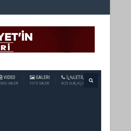
VIDEO
GALERI
Ï¿½LETIÏ¿½IM
IDEO GALERI
FOTO GALERI
BIZE ULAÏ¿½Ï¿½N