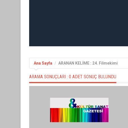
Ana Sayfa
ARANAN KELİME : 24. Filmekimi
ARAMA SONUÇLARI :
0 ADET SONUÇ BULUNDU