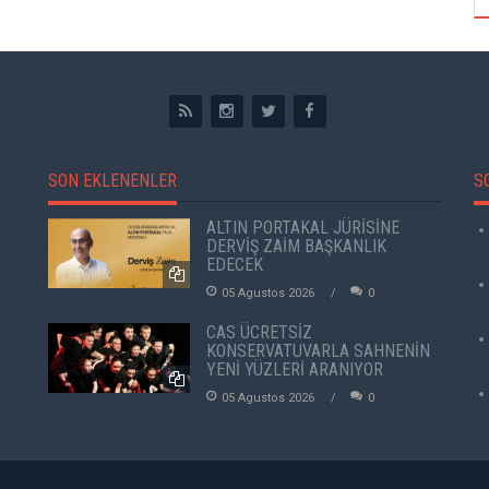
SON EKLENENLER
S
ALTIN PORTAKAL JÜRİSİNE
DERVİŞ ZAİM BAŞKANLIK
EDECEK
05 Agustos 2026
0
CAS ÜCRETSİZ
KONSERVATUVARLA SAHNENİN
YENİ YÜZLERİ ARANIYOR
05 Agustos 2026
0