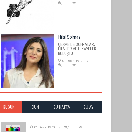
Hilal Solmaz
ÇEŞME'DE SOFRALAR,
FİLMLER VE HİKÂYELER
BULUŞTU
01 Ocak 1970
BUGÜN
DÜN
BU HAFTA
BU AY
01 Ocak 1970