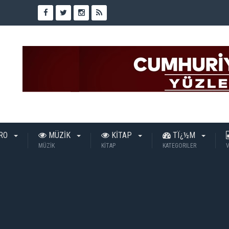
TRO
MÜZİK
KİTAP
TÏ¿½M
MÜZİK
KİTAP
KATEGORILER
V