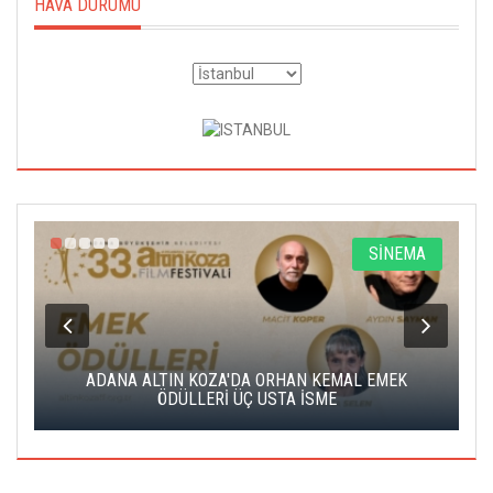
HAVA DURUMU
A
SİNEMA
K
ADANA ALTIN KOZA'DA ORHAN KEMAL EMEK
A
ÖDÜLLERİ ÜÇ USTA İSME