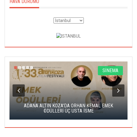
HAVA DURUMU
A
SİNEMA
K
ADANA ALTIN KOZA'DA ORHAN KEMAL EMEK
A
ÖDÜLLERİ ÜÇ USTA İSME