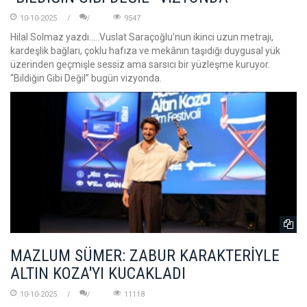
10-10-2025
9547
Hilal Solmaz yazdı.....Vuslat Saraçoğlu’nun ikinci uzun metrajı,
kardeşlik bağları, çoklu hafıza ve mekânın taşıdığı duygusal yük
üzerinden geçmişle sessiz ama sarsıcı bir yüzleşme kuruyor.
“Bildiğin Gibi Değil” bugün vizyonda.
MAZLUM SÜMER: ZABUR KARAKTERİYLE
ALTIN KOZA'YI KUCAKLADI
10-10-2025
11118