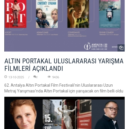
ALTIN PORTAKAL ULUSLARARASI YARIŞMA
FİLMLERİ AÇIKLANDI
13-10-2025
9436
62. Antalya Altın Portakal Film Festivali’nin Uluslararası Uzun
Metraj Yarışması’nda Altın Portakal için yarışacak on film belli oldu