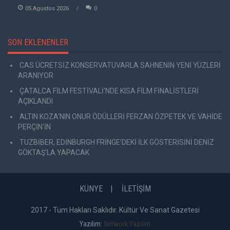
05 Agustos 2026
0
SON EKLENENLER
CAS ÜCRETSİZ KONSERVATUVARLA SAHNENİN YENİ YÜZLERİ
ARANIYOR
ÇATALCA FİLM FESTİVALİ'NDE KISA FİLM FİNALİSTLERİ
AÇIKLANDI
ALTIN KOZA'NIN ONUR ÖDÜLLERİ FERZAN ÖZPETEK VE VAHİDE
PERÇİN'İN
TUZBİBER, EDİNBURGH FRİNGE'DEKİ İLK GÖSTERİSİNİ DENİZ
GÖKTAŞ'LA YAPACAK
KÜNYE
İLETİŞİM
2017 - Tüm Hakları Saklıdır. Kültür Ve Sanat Gazetesi
Yazılım:
Network Yazılım