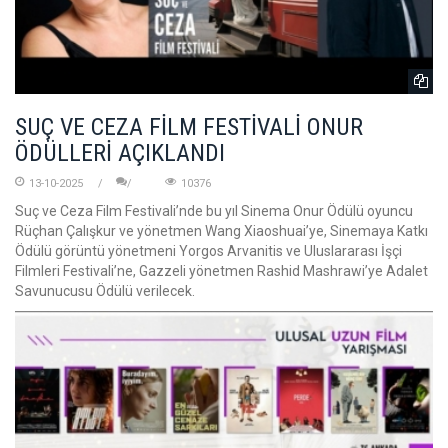
SUÇ VE CEZA FİLM FESTİVALİ ONUR
ÖDÜLLERİ AÇIKLANDI
13-10-2025
10376
Suç ve Ceza Film Festivali’nde bu yıl Sinema Onur Ödülü oyuncu
Rüçhan Çalışkur ve yönetmen Wang Xiaoshuai’ye, Sinemaya Katkı
Ödülü görüntü yönetmeni Yorgos Arvanitis ve Uluslararası İşçi
Filmleri Festivali’ne, Gazzeli yönetmen Rashid Mashrawi’ye Adalet
Savunucusu Ödülü verilecek.