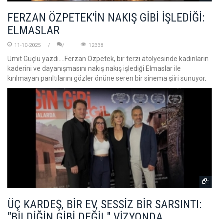
FERZAN ÖZPETEK'İN NAKIŞ GİBİ İŞLEDİĞİ:
ELMASLAR
11-10-2025
12338
Ümit Güçlü yazdı....Ferzan Özpetek, bir terzi atölyesinde kadınların
kaderini ve dayanışmasını nakış nakış işlediği Elmaslar ile
kırılmayan parıltılarını gözler önüne seren bir sinema şiiri sunuyor.
ÜÇ KARDEŞ, BİR EV, SESSİZ BİR SARSINTI:
"BİLDİĞİN GİBİ DEĞİL" VİZYONDA