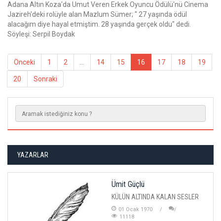
Adana Altın Koza'da Umut Veren Erkek Oyuncu Ödülü'nü Cinema
Jazireh'deki rolüyle alan Mazlum Sümer; " 27 yaşında ödül
alacağım diye hayal etmiştim. 28 yaşında gerçek oldu" dedi.
Söyleşi: Serpil Boydak
Önceki
1
2
...
14
15
16
17
18
19
20
Sonraki
YAZARLAR
Ümit Güçlü
KÜLÜN ALTINDA KALAN SESLER
01 Ocak 1970
11118