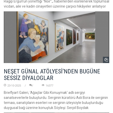
Ragıp Ergün’ün yönettiği “Noir”,, haberlerden esinlenerek toplumsal
vicdan, aile ve kadın cinayetleri üzerine çarpıcı hikâyeler anlatıyor
NEŞET GÜNAL ATÖLYESİ’NDEN BUGÜNE
SESSİZ DİYALOGLAR
23-10-2025
16377
Brieflyart Galeri, 'Ağaçlar Gibi Konuşmak' adlı sergiyi
sanatseverlerle buluşturdu. Serginin küratörü Aslı Bora ile serginin
teması, sanatçıların eserleri ve serginin izleyiciyle buluşturduğu
duygusal bağ üzerine konuştuk Söyleşi: Serpil Boydak