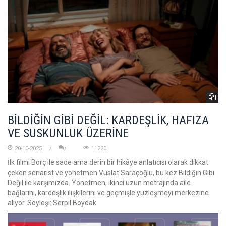
BİLDİĞİN GİBİ DEĞİL: KARDEŞLİK, HAFIZA
VE SUSKUNLUK ÜZERİNE
20-10-2025
11220
İlk filmi Borç ile sade ama derin bir hikâye anlatıcısı olarak dikkat
çeken senarist ve yönetmen Vuslat Saraçoğlu, bu kez Bildiğin Gibi
Değil ile karşımızda. Yönetmen, ikinci uzun metrajında aile
bağlarını, kardeşlik ilişkilerini ve geçmişle yüzleşmeyi merkezine
alıyor. Söyleşi: Serpil Boydak