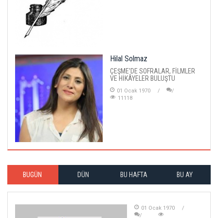
Hilal Solmaz
ÇEŞME'DE SOFRALAR, FİLMLER
VE HİKÂYELER BULUŞTU
01 Ocak 1970
11118
BUGÜN
DÜN
BU HAFTA
BU AY
01 Ocak 1970