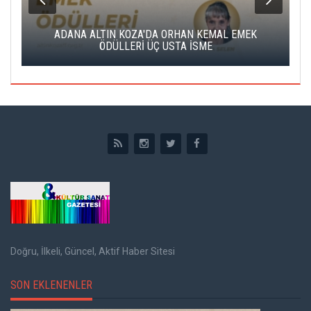
K
ADANA ALTIN KOZA'DA ORHAN KEMAL EMEK
A
ÖDÜLLERİ ÜÇ USTA İSME
Doğru, İlkeli, Güncel, Aktif Haber Sitesi
SON EKLENENLER