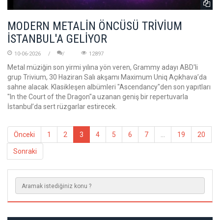
MODERN METALİN ÖNCÜSÜ TRİVİUM
İSTANBUL'A GELİYOR
10-06-2026
12897
Metal müziğin son yirmi yılına yön veren, Grammy adayı ABD'li
grup Trivium, 30 Haziran Salı akşamı Maximum Uniq Açıkhava’da
sahne alacak. Klasikleşen albümleri "Ascendancy"den son yapıtları
"In the Court of the Dragon"a uzanan geniş bir repertuvarla
İstanbul’da sert rüzgarlar estirecek.
Önceki
1
2
3
4
5
6
7
...
19
20
Sonraki