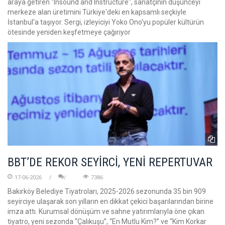
araya getiren "Insound and Instructure", sanatçının düşünceyi
merkeze alan üretimini Türkiye'deki en kapsamlı seçkiyle
İstanbul'a taşıyor. Sergi, izleyiciyi Yoko Ono'yu popüler kültürün
ötesinde yeniden keşfetmeye çağırıyor
BBT’DE REKOR SEYİRCİ, YENİ REPERTUVAR
17-06-2026
7386
Bakırköy Belediye Tiyatroları, 2025-2026 sezonunda 35 bin 909
seyirciye ulaşarak son yılların en dikkat çekici başarılarından birine
imza attı. Kurumsal dönüşüm ve sahne yatırımlarıyla öne çıkan
tiyatro, yeni sezonda “Çalıkuşu”, “En Mutlu Kim?” ve “Kim Korkar