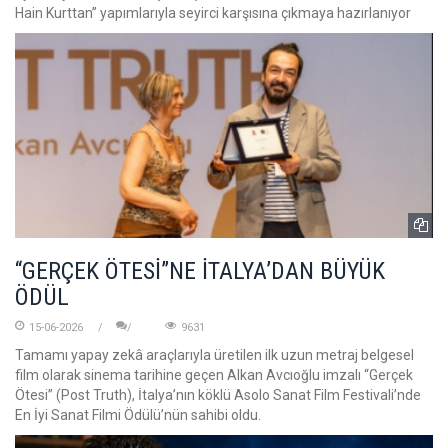
Hain Kurttan” yapımlarıyla seyirci karşısına çıkmaya hazırlanıyor
“GERÇEK ÖTESİ”NE İTALYA’DAN BÜYÜK
ÖDÜL
15-06-2026
9631
Tamamı yapay zekâ araçlarıyla üretilen ilk uzun metraj belgesel
film olarak sinema tarihine geçen Alkan Avcıoğlu imzalı “Gerçek
Ötesi” (Post Truth), İtalya’nın köklü Asolo Sanat Film Festivali’nde
En İyi Sanat Filmi Ödülü’nün sahibi oldu.