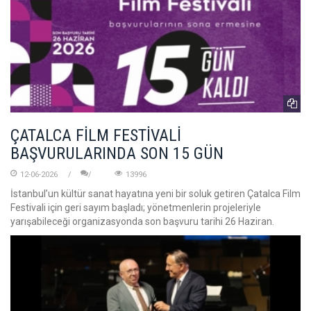
ÇATALCA FİLM FESTİVALİ
BAŞVURULARINDA SON 15 GÜN
12-06-2026
13996
İstanbul’un kültür sanat hayatına yeni bir soluk getiren Çatalca Film
Festivali için geri sayım başladı; yönetmenlerin projeleriyle
yarışabileceği organizasyonda son başvuru tarihi 26 Haziran.