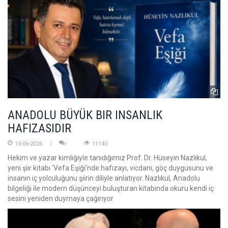
ANADOLU BÜYÜK BIR INSANLIK
HAFIZASIDIR
15-06-2026
11140
Hekim ve yazar kimliğiyle tanıdığımız Prof. Dr. Hüseyin Nazlıkul,
yeni şiir kitabı 'Vefa Eşiği'nde hafızayı, vicdanı, göç duygusunu ve
insanın iç yolculuğunu şiirin diliyle anlatıyor. Nazlıkul, Anadolu
bilgeliği ile modern düşünceyi buluşturan kitabında okuru kendi iç
sesini yeniden duymaya çağırıyor