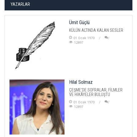
YAZARLAR
Ümit Güçlü
KÜLÜN ALTINDA KALAN SESLER
01 Ocak 1970
12897
Hilal Solmaz
ÇEŞME'DE SOFRALAR, FİLMLER
VE HİKÂYELER BULUŞTU
01 Ocak 1970
12897