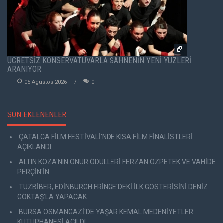
ÜCRETSİZ KONSERVATUVARLA SAHNENİN YENİ YÜZLERİ
ARANIYOR
05 Agustos 2026
0
SON EKLENENLER
ÇATALCA FİLM FESTİVALİ'NDE KISA FİLM FİNALİSTLERİ
AÇIKLANDI
ALTIN KOZA'NIN ONUR ÖDÜLLERİ FERZAN ÖZPETEK VE VAHİDE
PERÇİN'İN
TUZBİBER, EDİNBURGH FRİNGE'DEKİ İLK GÖSTERİSİNİ DENİZ
GÖKTAŞ'LA YAPACAK
BURSA OSMANGAZİ'DE YAŞAR KEMAL MEDENİYETLER
KÜTÜPHANESİ AÇILDI