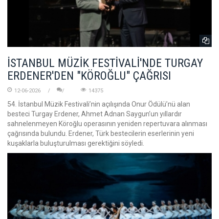
İSTANBUL MÜZİK FESTİVALİ'NDE TURGAY
ERDENER'DEN "KÖROĞLU" ÇAĞRISI
12-06-2026
14375
54. İstanbul Müzik Festivali’nin açılışında Onur Ödülü’nü alan
besteci Turgay Erdener, Ahmet Adnan Saygun’un yıllardır
sahnelenmeyen Köroğlu operasının yeniden repertuvara alınması
çağrısında bulundu. Erdener, Türk bestecilerin eserlerinin yeni
kuşaklarla buluşturulması gerektiğini söyledi.