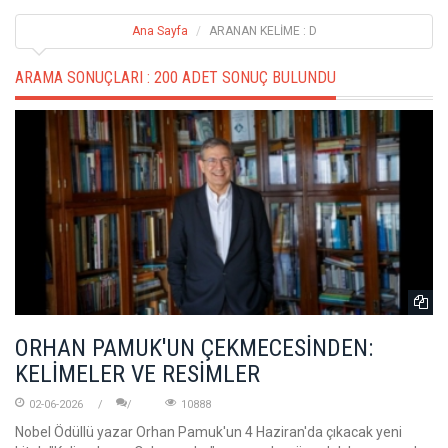
Ana Sayfa
ARANAN KELİME : D
ARAMA SONUÇLARI :
200 ADET SONUÇ BULUNDU
ORHAN PAMUK'UN ÇEKMECESİNDEN:
KELİMELER VE RESİMLER
02-06-2026
10888
Nobel Ödüllü yazar Orhan Pamuk'un 4 Haziran'da çıkacak yeni