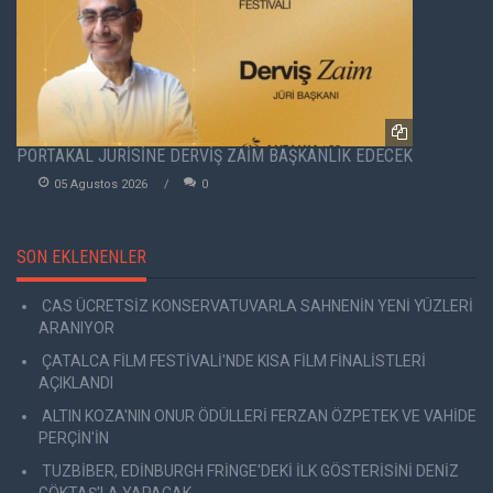
PORTAKAL JÜRİSİNE DERVİŞ ZAİM BAŞKANLIK EDECEK
05 Agustos 2026
0
SON EKLENENLER
CAS ÜCRETSİZ KONSERVATUVARLA SAHNENİN YENİ YÜZLERİ
ARANIYOR
ÇATALCA FİLM FESTİVALİ'NDE KISA FİLM FİNALİSTLERİ
AÇIKLANDI
ALTIN KOZA'NIN ONUR ÖDÜLLERİ FERZAN ÖZPETEK VE VAHİDE
PERÇİN'İN
TUZBİBER, EDİNBURGH FRİNGE'DEKİ İLK GÖSTERİSİNİ DENİZ
GÖKTAŞ'LA YAPACAK