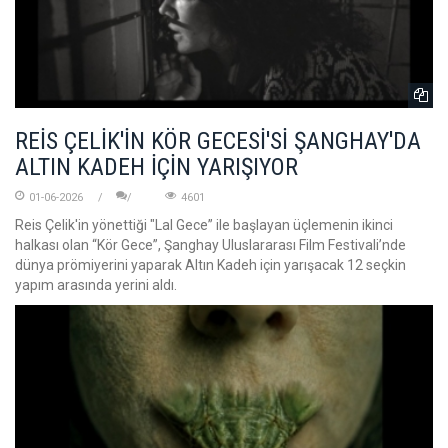
REİS ÇELİK'İN KÖR GECESİ'Sİ ŞANGHAY'DA
ALTIN KADEH İÇİN YARIŞIYOR
01-06-2026
4601
Reis Çelik'in yönettiği "Lal Gece” ile başlayan üçlemenin ikinci
halkası olan “Kör Gece”, Şanghay Uluslararası Film Festivali’nde
dünya prömiyerini yaparak Altın Kadeh için yarışacak 12 seçkin
yapım arasında yerini aldı.