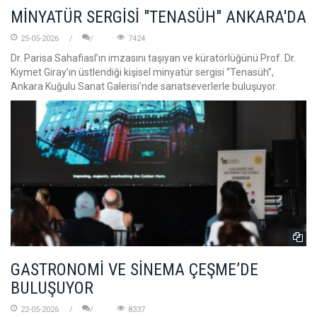
MİNYATÜR SERGİSİ "TENASÜH" ANKARA'DA
25-05-2026
7424
Dr. Parisa Sahafiasl’ın imzasını taşıyan ve küratörlüğünü Prof. Dr.
Kıymet Giray’ın üstlendiği kişisel minyatür sergisi “Tenasüh”,
Ankara Kuğulu Sanat Galerisi’nde sanatseverlerle buluşuyor.
GASTRONOMİ VE SİNEMA ÇEŞME’DE
BULUŞUYOR
22-05-2026
8337