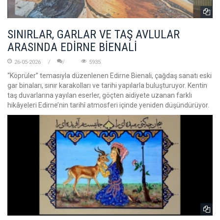
SINIRLAR, GARLAR VE TAŞ AVLULAR
ARASINDA EDİRNE BİENALİ
26-05-2026
5935
“Köprüler” temasıyla düzenlenen Edirne Bienali, çağdaş sanatı eski
gar binaları, sınır karakolları ve tarihi yapılarla buluşturuyor. Kentin
taş duvarlarına yayılan eserler, göçten aidiyete uzanan farklı
hikâyeleri Edirne’nin tarihî atmosferi içinde yeniden düşündürüyor.