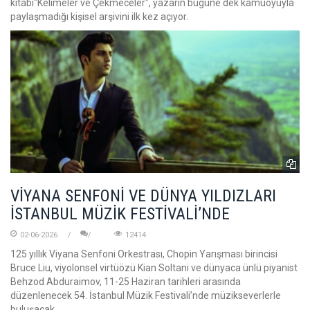
kitabı"Kelimeler ve Çekmeceler", yazarın bugüne dek kamuoyuyla
paylaşmadığı kişisel arşivini ilk kez açıyor.
VİYANA SENFONİ VE DÜNYA YILDIZLARI
İSTANBUL MÜZİK FESTİVALİ’NDE
02-06-2026
12414
125 yıllık Viyana Senfoni Orkestrası, Chopin Yarışması birincisi
Bruce Liu, viyolonsel virtüözü Kian Soltani ve dünyaca ünlü piyanist
Behzod Abduraimov, 11-25 Haziran tarihleri arasında
düzenlenecek 54. İstanbul Müzik Festivali’nde müzikseverlerle
buluşacak