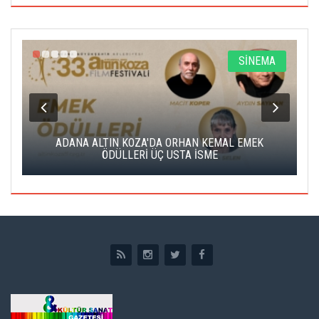
A
SİNEMA
K
ADANA ALTIN KOZA'DA ORHAN KEMAL EMEK
A
ÖDÜLLERİ ÜÇ USTA İSME