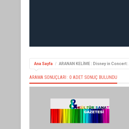
Ana Sayfa
ARANAN KELİME : Disney in Concert:
ARAMA SONUÇLARI :
0 ADET SONUÇ BULUNDU