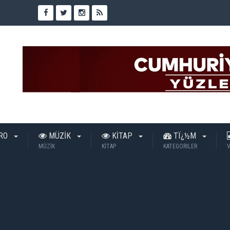
TRO
MÜZİK
KİTAP
TÏ¿½M
MÜZİK
KİTAP
KATEGORILER
V