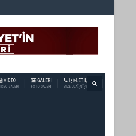
VIDEO
GALERI
Ï¿½LETIÏ¿½IM
IDEO GALERI
FOTO GALERI
BIZE ULAÏ¿½Ï¿½N