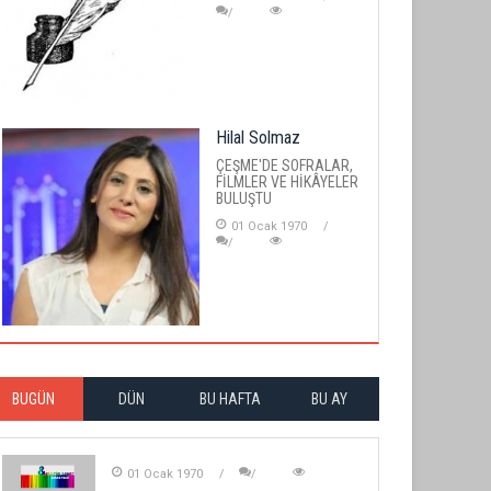
Hilal Solmaz
ÇEŞME'DE SOFRALAR,
FİLMLER VE HİKÂYELER
BULUŞTU
01 Ocak 1970
BUGÜN
DÜN
BU HAFTA
BU AY
01 Ocak 1970