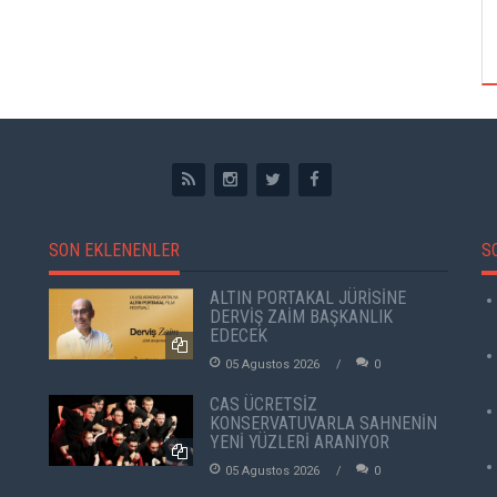
TUZBİBER, EDİNBURGH FRİNGE'DEKİ İLK
GÖSTERİSİNİ DENİZ GÖKTAŞ'LA YAPACAK
SON EKLENENLER
S
ALTIN PORTAKAL JÜRİSİNE
DERVİŞ ZAİM BAŞKANLIK
EDECEK
05 Agustos 2026
0
CAS ÜCRETSİZ
KONSERVATUVARLA SAHNENİN
YENİ YÜZLERİ ARANIYOR
05 Agustos 2026
0