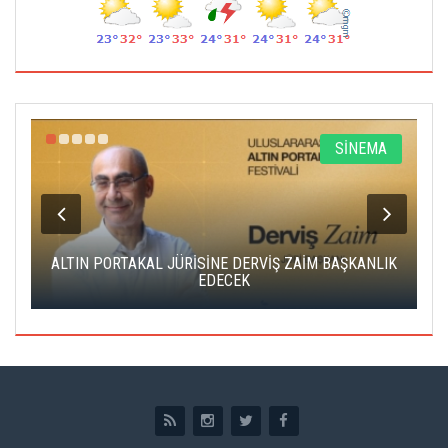
R
SİNEMA
ALTIN PORTAKAL JÜRİSİNE DERVİŞ ZAİM BAŞKANLIK
C
EDECEK