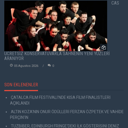
CAS
ÜCRETSİZ KONSERVATUVARLA SAHNENİN YENİ YÜZLERİ
ARANIYOR
05 Agustos 2026
0
SON EKLENENLER
ÇATALCA FİLM FESTİVALİ'NDE KISA FİLM FİNALİSTLERİ
AÇIKLANDI
ALTIN KOZA'NIN ONUR ÖDÜLLERİ FERZAN ÖZPETEK VE VAHİDE
PERÇİN'İN
TUZBİBER, EDİNBURGH FRİNGE'DEKİ İLK GÖSTERİSİNİ DENİZ