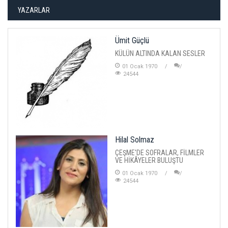
YAZARLAR
Ümit Güçlü
KÜLÜN ALTINDA KALAN SESLER
01 Ocak 1970
24544
Hilal Solmaz
ÇEŞME'DE SOFRALAR, FİLMLER
VE HİKÂYELER BULUŞTU
01 Ocak 1970
24544