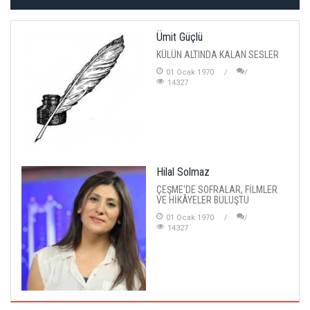
Ümit Güçlü
KÜLÜN ALTINDA KALAN SESLER
01 Ocak 1970
14327
Hilal Solmaz
ÇEŞME'DE SOFRALAR, FİLMLER
VE HİKÂYELER BULUŞTU
01 Ocak 1970
14327