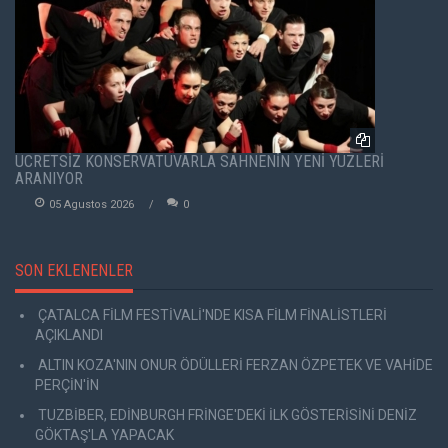
ÜCRETSİZ KONSERVATUVARLA SAHNENİN YENİ YÜZLERİ
ARANIYOR
05 Agustos 2026
0
SON EKLENENLER
ÇATALCA FİLM FESTİVALİ'NDE KISA FİLM FİNALİSTLERİ
AÇIKLANDI
ALTIN KOZA'NIN ONUR ÖDÜLLERİ FERZAN ÖZPETEK VE VAHİDE
PERÇİN'İN
TUZBİBER, EDİNBURGH FRİNGE'DEKİ İLK GÖSTERİSİNİ DENİZ
GÖKTAŞ'LA YAPACAK