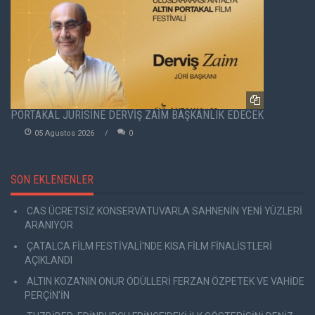
PORTAKAL JÜRİSİNE DERVİŞ ZAİM BAŞKANLIK EDECEK
05 Agustos 2026
0
SON EKLENENLER
CAS ÜCRETSİZ KONSERVATUVARLA SAHNENİN YENİ YÜZLERİ
ARANIYOR
ÇATALCA FİLM FESTİVALİ'NDE KISA FİLM FİNALİSTLERİ
AÇIKLANDI
ALTIN KOZA'NIN ONUR ÖDÜLLERİ FERZAN ÖZPETEK VE VAHİDE
PERÇİN'İN