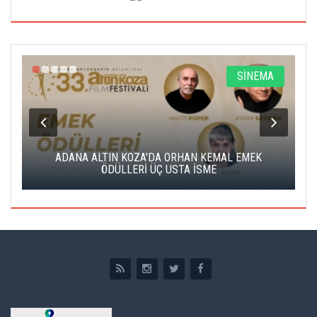
A
SİNEMA
K
ADANA ALTIN KOZA'DA ORHAN KEMAL EMEK
A
ÖDÜLLERİ ÜÇ USTA İSME