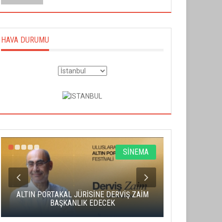
HAVA DURUMU
SİNEMA
ALTIN PORTAKAL JÜRİSİNE DERVİŞ ZAİM
CAS ÜCRE
BAŞKANLIK EDECEK
SAHNENİN 