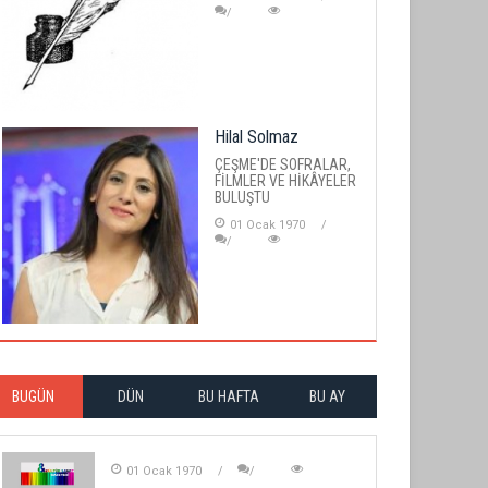
Hilal Solmaz
ÇEŞME'DE SOFRALAR,
FİLMLER VE HİKÂYELER
BULUŞTU
01 Ocak 1970
BUGÜN
DÜN
BU HAFTA
BU AY
01 Ocak 1970