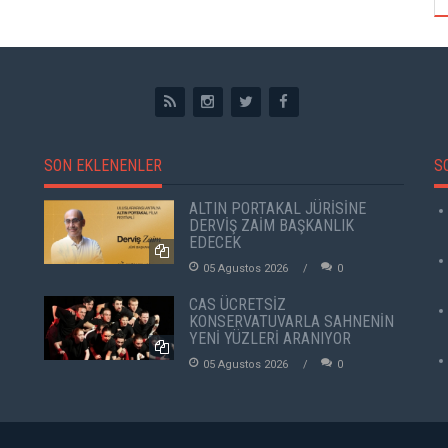
SON EKLENENLER
S
ALTIN PORTAKAL JÜRİSİNE
DERVİŞ ZAİM BAŞKANLIK
EDECEK
05 Agustos 2026
0
CAS ÜCRETSİZ
KONSERVATUVARLA SAHNENİN
YENİ YÜZLERİ ARANIYOR
05 Agustos 2026
0