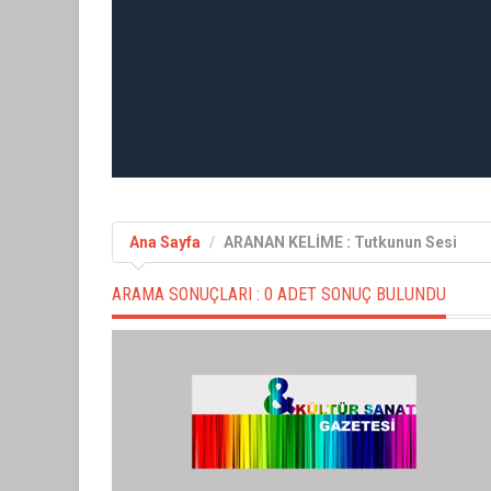
Ana Sayfa
ARANAN KELİME : Tutkunun Sesi
ARAMA SONUÇLARI :
0 ADET SONUÇ BULUNDU