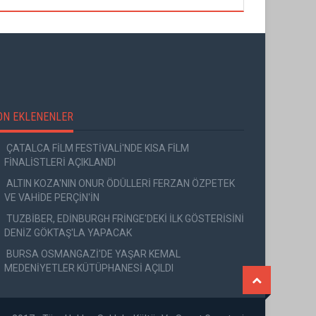
ON EKLENENLER
ÇATALCA FİLM FESTİVALİ'NDE KISA FİLM
FİNALİSTLERİ AÇIKLANDI
ALTIN KOZA'NIN ONUR ÖDÜLLERİ FERZAN ÖZPETEK
VE VAHİDE PERÇİN'İN
TUZBİBER, EDİNBURGH FRİNGE'DEKİ İLK GÖSTERİSİNİ
DENİZ GÖKTAŞ'LA YAPACAK
BURSA OSMANGAZİ'DE YAŞAR KEMAL
MEDENİYETLER KÜTÜPHANESİ AÇILDI