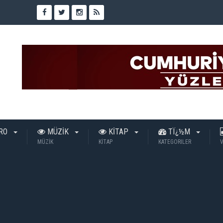
TRO
MÜZİK
KİTAP
TÏ¿½M
MÜZİK
KİTAP
KATEGORILER
V