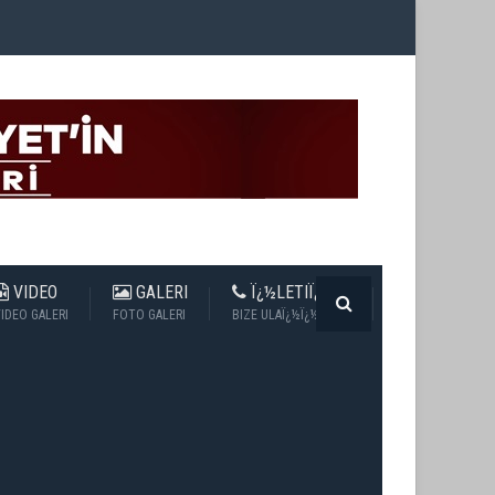
VIDEO
GALERI
Ï¿½LETIÏ¿½IM
IDEO GALERI
FOTO GALERI
BIZE ULAÏ¿½Ï¿½N