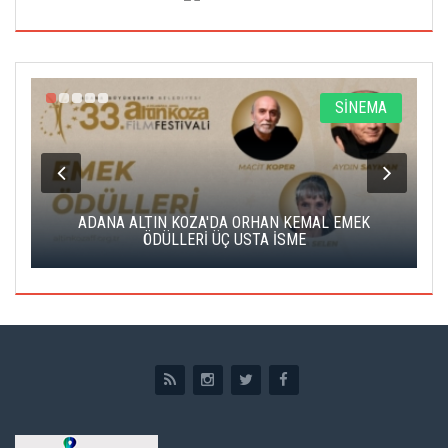
A
SİNEMA
K
ADANA ALTIN KOZA'DA ORHAN KEMAL EMEK
A
ÖDÜLLERİ ÜÇ USTA İSME