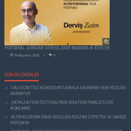
PORTAKAL JÜRİSİNE DERVİŞ ZAİM BAŞKANLIK EDECEK
05 Agustos 2026
0
SON EKLENENLER
CAS ÜCRETSİZ KONSERVATUVARLA SAHNENİN YENİ YÜZLERİ
ARANIYOR
ÇATALCA FİLM FESTİVALİ'NDE KISA FİLM FİNALİSTLERİ
AÇIKLANDI
ALTIN KOZA'NIN ONUR ÖDÜLLERİ FERZAN ÖZPETEK VE VAHİDE
PERÇİN'İN