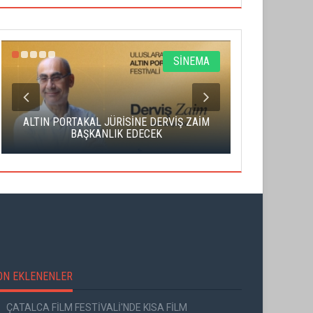
SİNEMA
ALTIN PORTAKAL JÜRİSİNE DERVİŞ ZAİM
CAS ÜCRE
BAŞKANLIK EDECEK
SAHNENİN 
ON EKLENENLER
ÇATALCA FİLM FESTİVALİ'NDE KISA FİLM