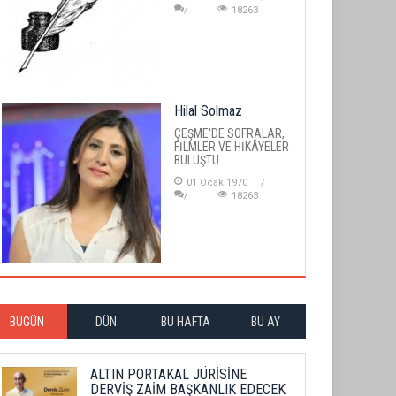
18263
Hilal Solmaz
ÇEŞME'DE SOFRALAR,
FİLMLER VE HİKÂYELER
BULUŞTU
01 Ocak 1970
18263
BUGÜN
DÜN
BU HAFTA
BU AY
ALTIN PORTAKAL JÜRİSİNE
DERVİŞ ZAİM BAŞKANLIK EDECEK