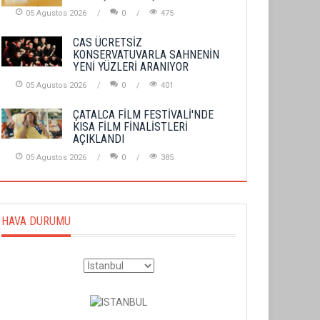
05 Agustos 2026
0
475
CAS ÜCRETSİZ
KONSERVATUVARLA SAHNENİN
YENİ YÜZLERİ ARANIYOR
05 Agustos 2026
0
401
ÇATALCA FİLM FESTİVALİ'NDE
KISA FİLM FİNALİSTLERİ
AÇIKLANDI
05 Agustos 2026
0
385
HAVA DURUMU