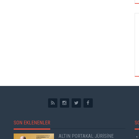
GÖRSEL SANATLAR
TUZBİBER, EDİNBURGH FRİNGE'DEKİ İLK
GÖSTERİSİNİ DENİZ GÖKTAŞ'LA YAPACAK
SON EKLENENLER
S
ALTIN PORTAKAL JÜRİSİNE