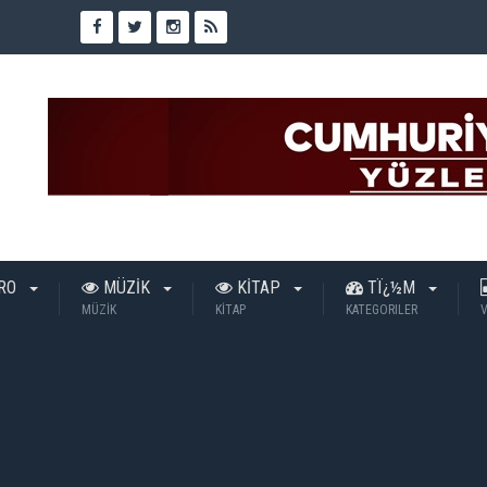
TRO
MÜZİK
KİTAP
TÏ¿½M
MÜZİK
KİTAP
KATEGORILER
V