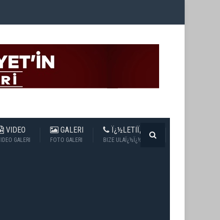
VIDEO
GALERI
Ï¿½LETIÏ¿½IM
IDEO GALERI
FOTO GALERI
BIZE ULAÏ¿½Ï¿½N