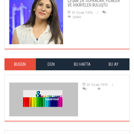
ÇEŞME'DE SOFRALAR, FİLMLER
VE HİKÂYELER BULUŞTU
01 Ocak 1970
22441
BUGÜN
DÜN
BU HAFTA
BU AY
01 Ocak 1970