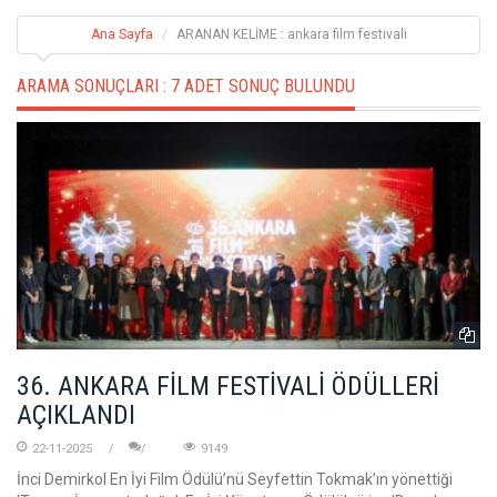
Ana Sayfa
ARANAN KELİME : ankara film festivali
ARAMA SONUÇLARI :
7 ADET SONUÇ BULUNDU
36. ANKARA FİLM FESTİVALİ ÖDÜLLERİ
AÇIKLANDI
22-11-2025
9149
İnci Demirkol En İyi Film Ödülü’nü Seyfettin Tokmak’ın yönettiği