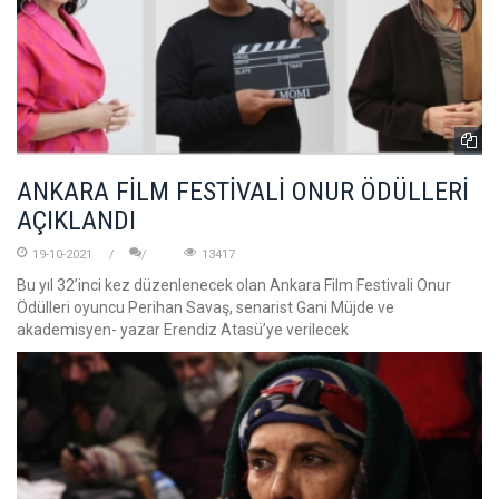
ANKARA FİLM FESTİVALİ ONUR ÖDÜLLERİ
AÇIKLANDI
19-10-2021
13417
Bu yıl 32’inci kez düzenlenecek olan Ankara Film Festivali Onur
Ödülleri oyuncu Perihan Savaş, senarist Gani Müjde ve
akademisyen- yazar Erendiz Atasü’ye verilecek