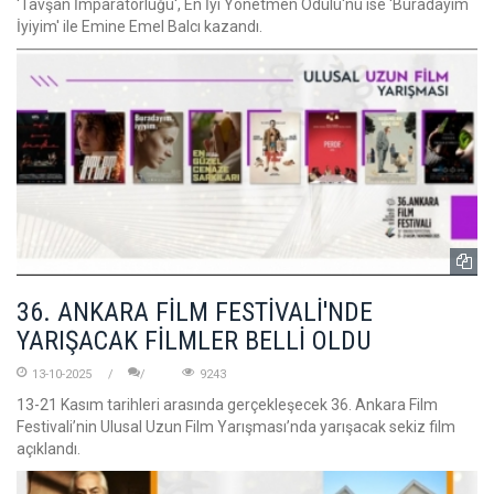
'Tavşan İmparatorluğu', En İyi Yönetmen Ödülü'nü ise 'Buradayım
İyiyim' ile Emine Emel Balcı kazandı.
36. ANKARA FİLM FESTİVALİ'NDE
YARIŞACAK FİLMLER BELLİ OLDU
13-10-2025
9243
13-21 Kasım tarihleri arasında gerçekleşecek 36. Ankara Film
Festivali’nin Ulusal Uzun Film Yarışması’nda yarışacak sekiz film
açıklandı.