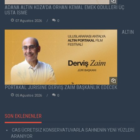
ADANA ALTIN KOZA'DA ORHAN KEMAL EMEK ÖDÜLLERİ ÜÇ
USTA İSME
07 Agustos 2026
0
ALTIN
PORTAKAL JÜRİSİNE DERVİŞ ZAİM BAŞKANLIK EDECEK
05 Agustos 2026
0
SON EKLENENLER
CAS ÜCRETSİZ KONSERVATUVARLA SAHNENİN YENİ YÜZLERİ
ARANIYOR