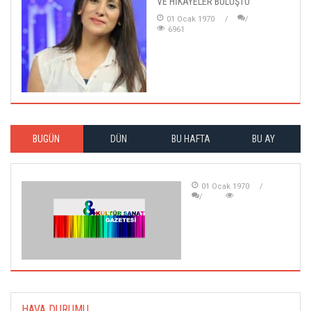
VE HİKÂYELER BULUŞTU
01 Ocak 1970
6961
BUGÜN
DÜN
BU HAFTA
BU AY
01 Ocak 1970
HAVA DURUMU