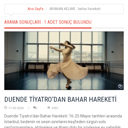
Ana Sayfa
ARANAN KELİME : bahar hareketi
ARAMA SONUÇLARI :
1 ADET SONUÇ BULUNDU
DUENDE TİYATRO’DAN BAHAR HAREKETİ
17-05-2026
6961
Duende Tiyatro’dan Bahar Hareketi: 16-25 Mayıs tarihleri arasında
İstanbul, bedenin ve sesin sınırlarını keşfeden özgün solo
performanslara, atölyelere ve ilham dolu bir söyleşiye ev sahipliği