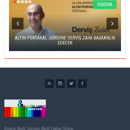
R
SİNEMA
ALTIN PORTAKAL JÜRİSİNE DERVİŞ ZAİM BAŞKANLIK
C
EDECEK
Doğru, İlkeli, Güncel, Aktif Haber Sitesi