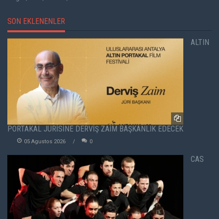
SON EKLENENLER
ALTIN
PORTAKAL JÜRİSİNE DERVİŞ ZAİM BAŞKANLIK EDECEK
05 Agustos 2026
0
CAS