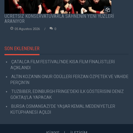
ÜCRETSİZ KONSERVATUVARLA SAHNENİN YENİ YÜZLERİ
ARANIYOR
05 Agustos 2026
0
SON EKLENENLER
ÇATALCA FİLM FESTİVALİ'NDE KISA FİLM FİNALİSTLERİ
AÇIKLANDI
ALTIN KOZA'NIN ONUR ÖDÜLLERİ FERZAN ÖZPETEK VE VAHİDE
PERÇİN'İN
TUZBİBER, EDİNBURGH FRİNGE'DEKİ İLK GÖSTERİSİNİ DENİZ
GÖKTAŞ'LA YAPACAK
BURSA OSMANGAZİ'DE YAŞAR KEMAL MEDENİYETLER
KÜTÜPHANESİ AÇILDI