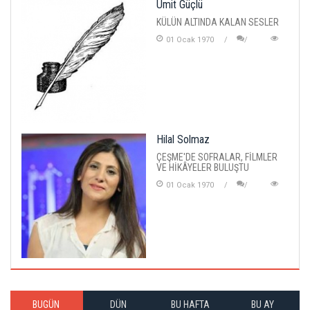
Ümit Güçlü
KÜLÜN ALTINDA KALAN SESLER
01 Ocak 1970
Hilal Solmaz
ÇEŞME'DE SOFRALAR, FİLMLER
VE HİKÂYELER BULUŞTU
01 Ocak 1970
BUGÜN
DÜN
BU HAFTA
BU AY