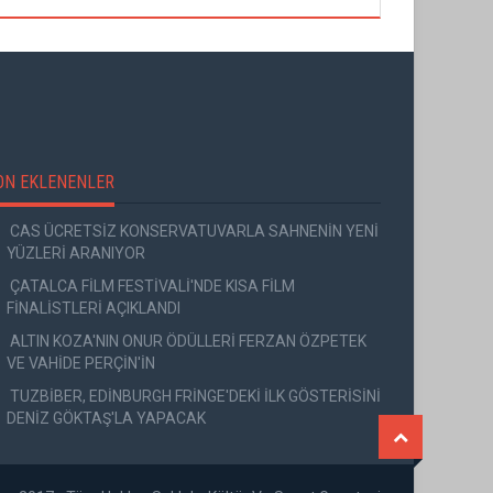
ON EKLENENLER
CAS ÜCRETSİZ KONSERVATUVARLA SAHNENİN YENİ
YÜZLERİ ARANIYOR
ÇATALCA FİLM FESTİVALİ'NDE KISA FİLM
FİNALİSTLERİ AÇIKLANDI
ALTIN KOZA'NIN ONUR ÖDÜLLERİ FERZAN ÖZPETEK
VE VAHİDE PERÇİN'İN
TUZBİBER, EDİNBURGH FRİNGE'DEKİ İLK GÖSTERİSİNİ
DENİZ GÖKTAŞ'LA YAPACAK