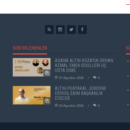
SON EKLENENLER
S
ADANA ALTIN KOZA'DA ORHAN
KEMAL EMEK ÖDÜLLERİ ÜÇ
USTA İSME
07 Agustos 2026
0
ALTIN PORTAKAL JÜRİSİNE
DERVİŞ ZAİM BAŞKANLIK
EDECEK
05 Agustos 2026
0