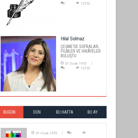
12155
Hilal Solmaz
ÇEŞME'DE SOFRALAR,
FİLMLER VE HİKÂYELER
BULUŞTU
01 Ocak 1970
12155
BUGÜN
DÜN
BU HAFTA
BU AY
01 Ocak 1970