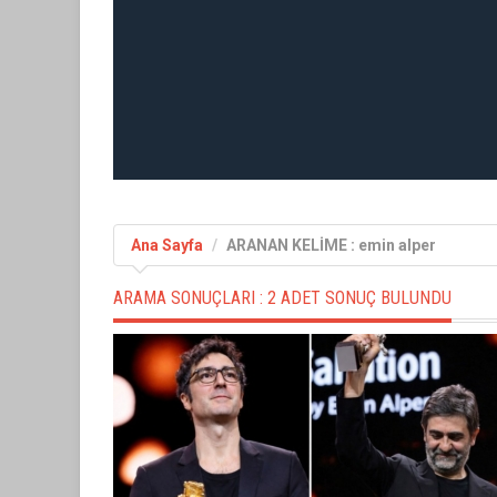
Ana Sayfa
ARANAN KELİME : emin alper
ARAMA SONUÇLARI :
2 ADET SONUÇ BULUNDU