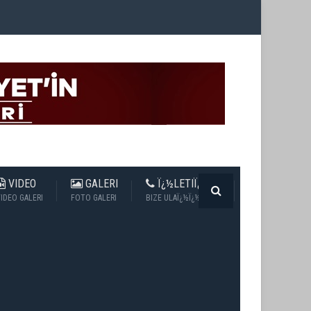
VIDEO
GALERI
Ï¿½LETIÏ¿½IM
IDEO GALERI
FOTO GALERI
BIZE ULAÏ¿½Ï¿½N