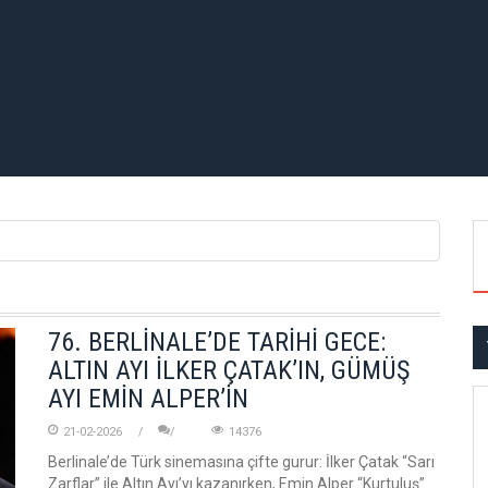
76. BERLİNALE’DE TARİHİ GECE:
ALTIN AYI İLKER ÇATAK’IN, GÜMÜŞ
AYI EMİN ALPER’İN
21-02-2026
14376
Berlinale’de Türk sinemasına çifte gurur: İlker Çatak “Sarı
Zarflar” ile Altın Ayı’yı kazanırken, Emin Alper “Kurtuluş”