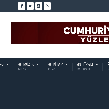
TRO
MÜZİK
KİTAP
TÏ¿½M
MÜZİK
KİTAP
KATEGORILER
V