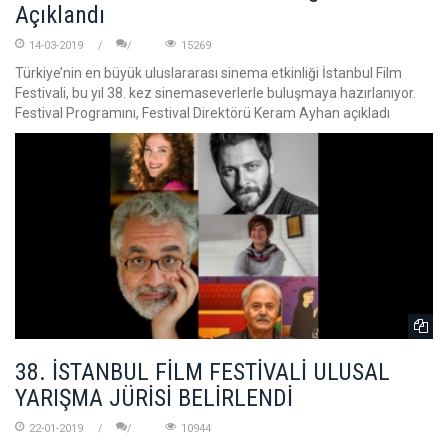
Açıklandı
14-03-2019
15269
Türkiye’nin en büyük uluslararası sinema etkinliği İstanbul Film
Festivali, bu yıl 38. kez sinemaseverlerle buluşmaya hazırlanıyor.
Festival Programını, Festival Direktörü Keram Ayhan açıkladı
38. İSTANBUL FİLM FESTİVALİ ULUSAL
YARIŞMA JÜRİSİ BELİRLENDİ
22-01-2019
10944