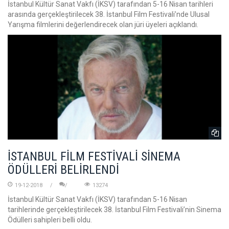
İstanbul Kültür Sanat Vakfı (İKSV) tarafından 5-16 Nisan tarihleri
arasında gerçekleştirilecek 38. İstanbul Film Festivali’nde Ulusal
Yarışma filmlerini değerlendirecek olan jüri üyeleri açıklandı.
İSTANBUL FİLM FESTİVALİ SİNEMA
ÖDÜLLERİ BELİRLENDİ
19-12-2018
13274
İstanbul Kültür Sanat Vakfı (İKSV) tarafından 5-16 Nisan
tarihlerinde gerçekleştirilecek 38. İstanbul Film Festivali’nin Sinema
Ödülleri sahipleri belli oldu.