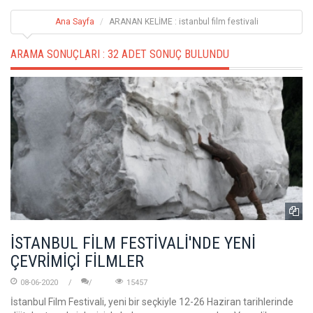
Ana Sayfa
ARANAN KELİME : istanbul film festivali
ARAMA SONUÇLARI :
32 ADET SONUÇ BULUNDU
İSTANBUL FİLM FESTİVALİ'NDE YENİ
ÇEVRİMİÇİ FİLMLER
08-06-2020
15457
İstanbul Film Festivali, yeni bir seçkiyle 12-26 Haziran tarihlerinde