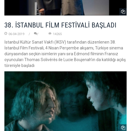
38. İSTANBUL FİLM FESTİVALİ BAŞLADI
06-04-2019
14265
İstanbul Kültür Sanat Vakfı (İKSV) tarafından düzenlenen 38.
İstanbul Film Festivali, 4 Nisan Perşembe akşamı, Türkiye sinema
dünyasından seçkin isimlerin yanı sıra Edmond filminin Fransız
oyuncuları Thomas Solivérès ile Lucie Boujenah'ın da katıldığı açılış
töreniyle başladı