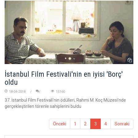
İstanbul Film Festivali'nin en iyisi 'Borç'
oldu
18-04-2018
15160
37. İstanbul Film Festivali’nin ödülleri, Rahmi M. Koç Müzesi’nde
gerçekleştirilen törenle sahiplerini buldu
Önceki
1
2
3
4
Sonraki