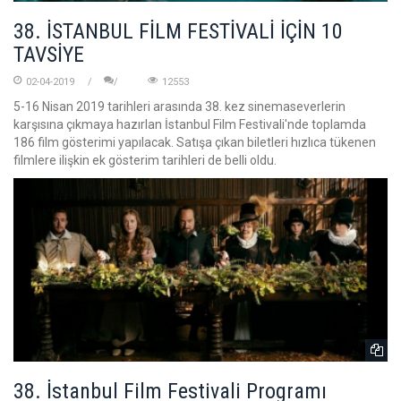
38. İSTANBUL FİLM FESTİVALİ İÇİN 10
TAVSİYE
02-04-2019
12553
5-16 Nisan 2019 tarihleri arasında 38. kez sinemaseverlerin
karşısına çıkmaya hazırlan İstanbul Film Festivali'nde toplamda
186 film gösterimi yapılacak. Satışa çıkan biletleri hızlıca tükenen
filmlere ilişkin ek gösterim tarihleri de belli oldu.
38. İstanbul Film Festivali Programı