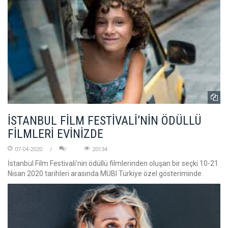
İSTANBUL FİLM FESTİVALİ’NİN ÖDÜLLÜ
FİLMLERİ EVİNİZDE
07-04-2020
20134
İstanbul Film Festivali’nin ödüllü filmlerinden oluşan bir seçki 10-21
Nisan 2020 tarihleri arasında MUBI Türkiye özel gösteriminde