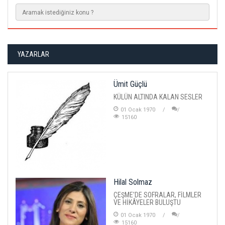
YAZARLAR
Ümit Güçlü
KÜLÜN ALTINDA KALAN SESLER
01 Ocak 1970
15160
Hilal Solmaz
ÇEŞME'DE SOFRALAR, FİLMLER
VE HİKÂYELER BULUŞTU
01 Ocak 1970
15160