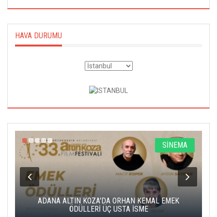
HAVA DURUMU
A
SİNEMA
K
ADANA ALTIN KOZA'DA ORHAN KEMAL EMEK
A
ÖDÜLLERİ ÜÇ USTA İSME