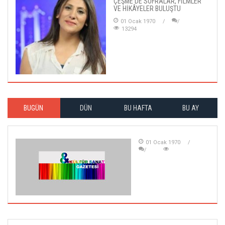
ÇEŞME'DE SOFRALAR, FİLMLER
VE HİKÂYELER BULUŞTU
01 Ocak 1970
13294
BUGÜN
DÜN
BU HAFTA
BU AY
01 Ocak 1970