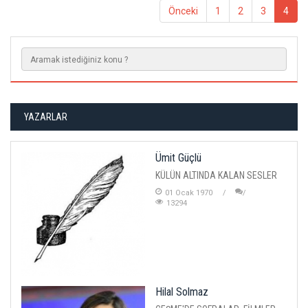
Önceki
1
2
3
4
YAZARLAR
Ümit Güçlü
KÜLÜN ALTINDA KALAN SESLER
01 Ocak 1970
13294
Hilal Solmaz