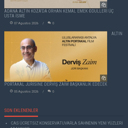
ADANA ALTIN KOZA'DA ORHAN KEMAL EMEK ÖDÜLLERİ ÜÇ
USTA İSME
07 Agustos 2026
0
ALTIN
PORTAKAL JÜRİSİNE DERVİŞ ZAİM BAŞKANLIK EDECEK
05 Agustos 2026
0
SON EKLENENLER
CAS ÜCRETSİZ KONSERVATUVARLA SAHNENİN YENİ YÜZLERİ