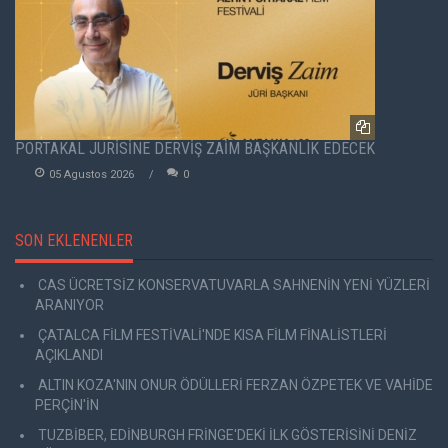
PORTAKAL JÜRİSİNE DERVİŞ ZAİM BAŞKANLIK EDECEK
05 Agustos 2026
0
SON EKLENENLER
CAS ÜCRETSİZ KONSERVATUVARLA SAHNENİN YENİ YÜZLERİ
ARANIYOR
ÇATALCA FİLM FESTİVALİ'NDE KISA FİLM FİNALİSTLERİ
AÇIKLANDI
ALTIN KOZA'NIN ONUR ÖDÜLLERİ FERZAN ÖZPETEK VE VAHİDE
PERÇİN'İN
TUZBİBER, EDİNBURGH FRİNGE'DEKİ İLK GÖSTERİSİNİ DENİZ