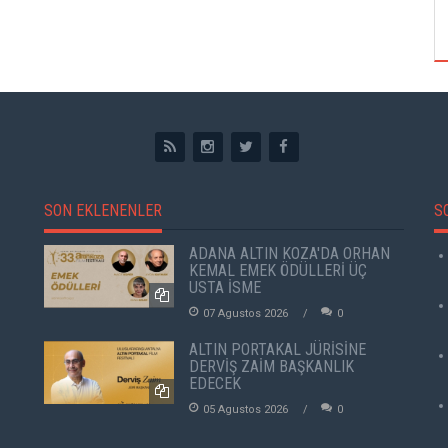
ÖZPETEK VE VAHİDE PERÇİN'İN
SON EKLENENLER
S
ADANA ALTIN KOZA'DA ORHAN
KEMAL EMEK ÖDÜLLERİ ÜÇ
USTA İSME
07 Agustos 2026
0
ALTIN PORTAKAL JÜRİSİNE
DERVİŞ ZAİM BAŞKANLIK
EDECEK
05 Agustos 2026
0