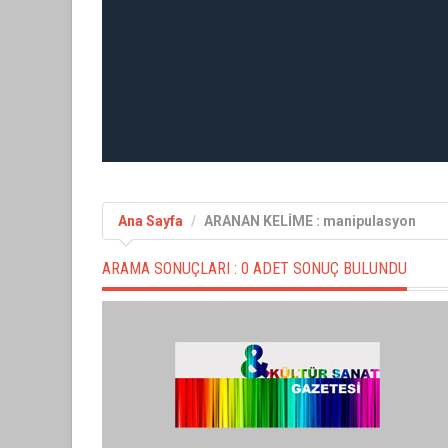
Ana Sayfa
ARANAN KELİME : manipulasyon
ARAMA SONUÇLARI :
0 ADET SONUÇ BULUNDU