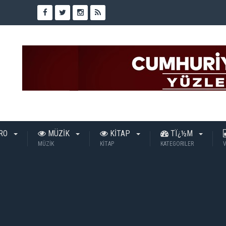
TRO
MÜZİK
KİTAP
TÏ¿½M
MÜZİK
KİTAP
KATEGORILER
V