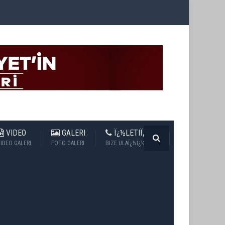
VIDEO
GALERI
Ï¿½LETIÏ¿½IM
IDEO GALERI
FOTO GALERI
BIZE ULAÏ¿½Ï¿½N