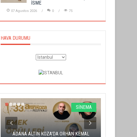
İSME
07 Agustos 2026
0
75
HAVA DURUMU
SİNEMA
ADANA ALTIN KOZA'DA ORHAN KEMAL
ALTIN PORTA