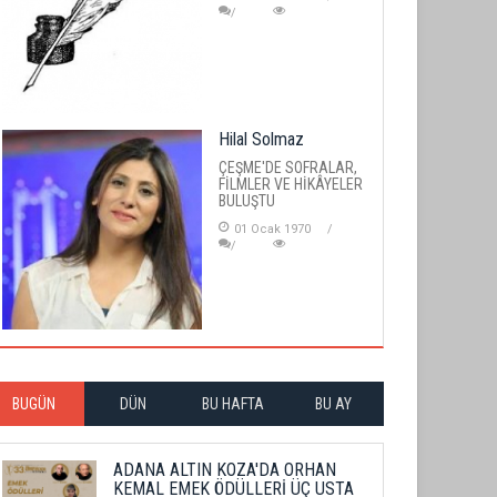
Hilal Solmaz
ÇEŞME'DE SOFRALAR,
FİLMLER VE HİKÂYELER
BULUŞTU
01 Ocak 1970
BUGÜN
DÜN
BU HAFTA
BU AY
ADANA ALTIN KOZA'DA ORHAN
KEMAL EMEK ÖDÜLLERİ ÜÇ USTA