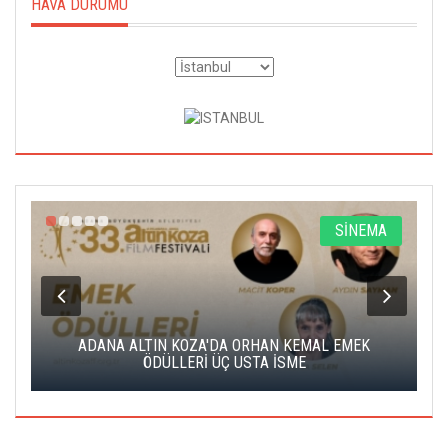
HAVA DURUMU
A
SİNEMA
K
ADANA ALTIN KOZA'DA ORHAN KEMAL EMEK
A
ÖDÜLLERİ ÜÇ USTA İSME