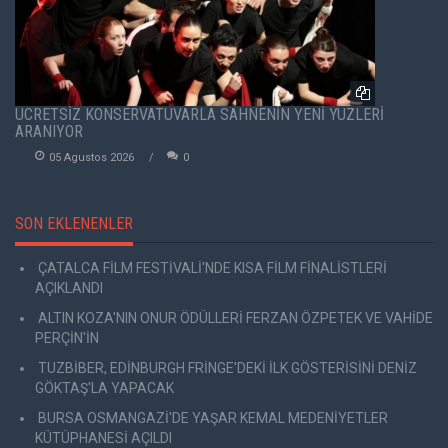
ÜCRETSİZ KONSERVATUVARLA SAHNENİN YENİ YÜZLERİ
ARANIYOR
05 Agustos 2026
0
SON EKLENENLER
ÇATALCA FİLM FESTİVALİ'NDE KISA FİLM FİNALİSTLERİ
AÇIKLANDI
ALTIN KOZA'NIN ONUR ÖDÜLLERİ FERZAN ÖZPETEK VE VAHİDE
PERÇİN'İN
TUZBİBER, EDİNBURGH FRİNGE'DEKİ İLK GÖSTERİSİNİ DENİZ
GÖKTAŞ'LA YAPACAK
BURSA OSMANGAZİ'DE YAŞAR KEMAL MEDENİYETLER
KÜTÜPHANESİ AÇILDI