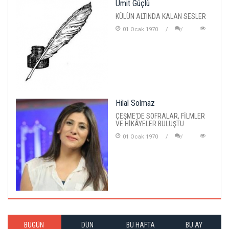
Ümit Güçlü
KÜLÜN ALTINDA KALAN SESLER
01 Ocak 1970
Hilal Solmaz
ÇEŞME'DE SOFRALAR, FİLMLER
VE HİKÂYELER BULUŞTU
01 Ocak 1970
BUGÜN
DÜN
BU HAFTA
BU AY