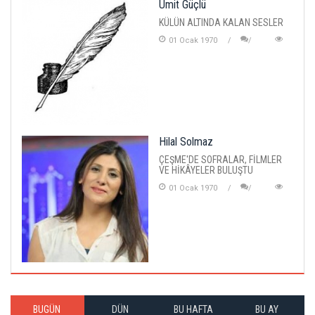
Ümit Güçlü
KÜLÜN ALTINDA KALAN SESLER
01 Ocak 1970
Hilal Solmaz
ÇEŞME'DE SOFRALAR, FİLMLER
VE HİKÂYELER BULUŞTU
01 Ocak 1970
BUGÜN
DÜN
BU HAFTA
BU AY