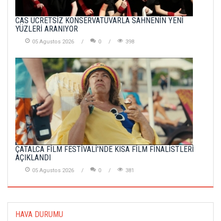
CAS ÜCRETSİZ KONSERVATUVARLA SAHNENİN YENİ
YÜZLERİ ARANIYOR
05 Agustos 2026
0
398
ÇATALCA FİLM FESTİVALİ'NDE KISA FİLM FİNALİSTLERİ
AÇIKLANDI
05 Agustos 2026
0
381
HAVA DURUMU