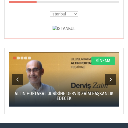
R
SİNEMA
ALTIN PORTAKAL JÜRİSİNE DERVİŞ ZAİM BAŞKANLIK
C
EDECEK