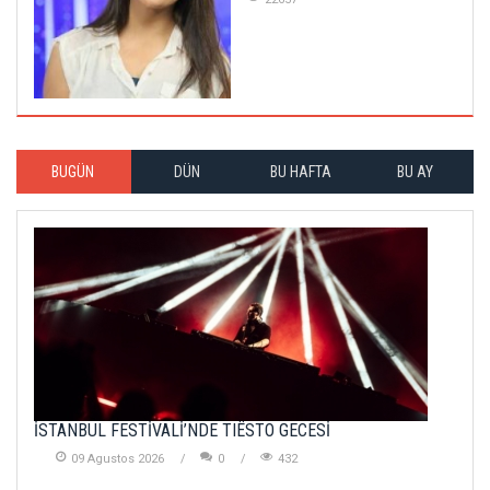
BUGÜN
DÜN
BU HAFTA
BU AY
İSTANBUL FESTİVALİ’NDE TIËSTO GECESİ
09 Agustos 2026
0
432