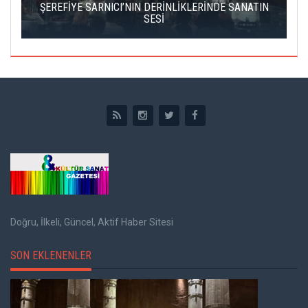
IK
ŞEREFİYE SARNICI’NIN DERİNLİKLERİNDE SANATIN
Ç
SESİ
Doğru, İlkeli, Güncel, Aktif Haber Sitesi
SON EKLENENLER