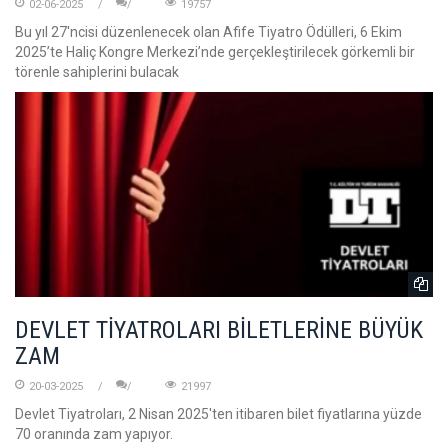
02-06-2025
19757
Bu yıl 27'ncisi düzenlenecek olan Afife Tiyatro Ödülleri, 6 Ekim
2025’te Haliç Kongre Merkezi’nde gerçekleştirilecek görkemli bir
törenle sahiplerini bulacak
DEVLET TİYATROLARI BİLETLERİNE BÜYÜK
ZAM
20-03-2025
21997
Devlet Tiyatroları, 2 Nisan 2025'ten itibaren bilet fiyatlarına yüzde
70 oranında zam yapıyor.