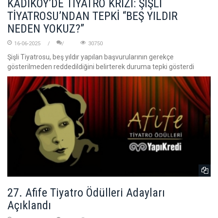
KADIKÖY’DE TİYATRO KRİZİ: ŞİŞLİ
TİYATROSU’NDAN TEPKİ “BEŞ YILDIR
NEDEN YOKUZ?”
16-06-2025
30750
Şişli Tiyatrosu, beş yıldır yapılan başvurularının gerekçe
gösterilmeden reddedildiğini belirterek duruma tepki gösterdi
27. Afife Tiyatro Ödülleri Adayları
Açıklandı