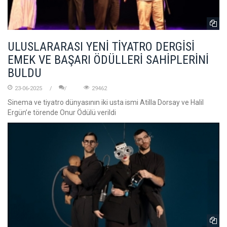
ULUSLARARASI YENİ TİYATRO DERGİSİ
EMEK VE BAŞARI ÖDÜLLERİ SAHİPLERİNİ
BULDU
23-06-2025
29462
Sinema ve tiyatro dünyasının iki usta ismi Atilla Dorsay ve Halil
Ergün’e törende Onur Ödülü verildi