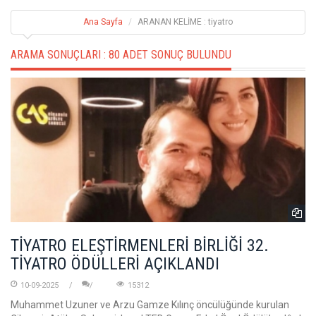
Ana Sayfa
ARANAN KELİME : tiyatro
ARAMA SONUÇLARI :
80 ADET SONUÇ BULUNDU
TİYATRO ELEŞTİRMENLERİ BİRLİĞİ 32.
TİYATRO ÖDÜLLERİ AÇIKLANDI
10-09-2025
15312
Muhammet Uzuner ve Arzu Gamze Kılınç öncülüğünde kurulan