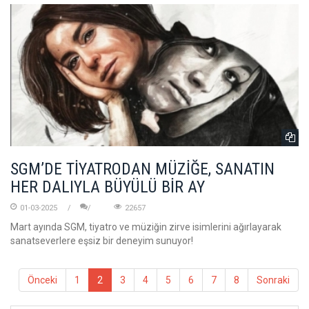
SGM’DE TİYATRODAN MÜZİĞE, SANATIN
HER DALIYLA BÜYÜLÜ BİR AY
01-03-2025
22657
Mart ayında SGM, tiyatro ve müziğin zirve isimlerini ağırlayarak
sanatseverlere eşsiz bir deneyim sunuyor!
Önceki
1
2
3
4
5
6
7
8
Sonraki