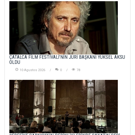
ÇATALCA FİLM FESTİVALİ’NİN JÜRİ BAŞKANI YÜKSEL AKSU
OLDU
10 Agustos 2026
0
78