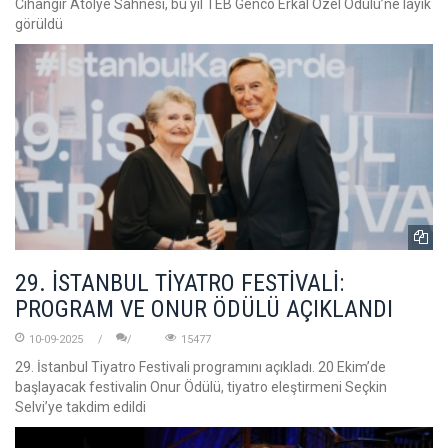
Cihangir Atölye Sahnesi, bu yıl TEB Genco Erkal Özel Ödülü’ne lâyık
görüldü
29. İSTANBUL TİYATRO FESTİVALİ:
PROGRAM VE ONUR ÖDÜLÜ AÇIKLANDI
10-09-2025
15477
29. İstanbul Tiyatro Festivali programını açıkladı. 20 Ekim’de
başlayacak festivalin Onur Ödülü, tiyatro eleştirmeni Seçkin
Selvi’ye takdim edildi