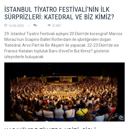
İSTANBUL TİYATRO FESTİVALİ’NİN İLK
SÜRPRİZLERİ: KATEDRAL VE BİZ KİMİZ?
16-06-2025
31387
29. İstanbul Tiyatro Festivali açılışını 20 Ekim’de koreograf Marcos
Morau’nun Scapino Ballet Rotterdam ile işbirliğinden doğan
'Katedral, Arvo Pärt ile Bir Akşam' ile yapacak. 22-23 Ekim’de ise
Fransız-Katalan topluluk Baro d’evel’in Biz Kimiz? gösterisi
izleyicilerle buluşacak