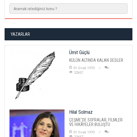
YAZARLAR
Ümit Güçlü
KÜLÜN ALTINDA KALAN SESLER
01 Ocak 1970
22657
Hilal Solmaz
ÇEŞME'DE SOFRALAR, FİLMLER
VE HİKÂYELER BULUŞTU
01 Ocak 1970
22657