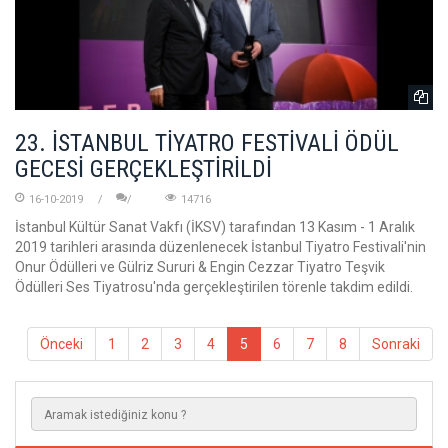
23. İSTANBUL TİYATRO FESTİVALİ ÖDÜL
GECESİ GERÇEKLEŞTİRİLDİ
16-10-2019
14716
İstanbul Kültür Sanat Vakfı (İKSV) tarafından 13 Kasım - 1 Aralık
2019 tarihleri arasında düzenlenecek İstanbul Tiyatro Festivali'nin
Onur Ödülleri ve Gülriz Sururi & Engin Cezzar Tiyatro Teşvik
Ödülleri Ses Tiyatrosu'nda gerçekleştirilen törenle takdim edildi.
Önceki
1
2
3
4
5
6
7
8
Sonraki