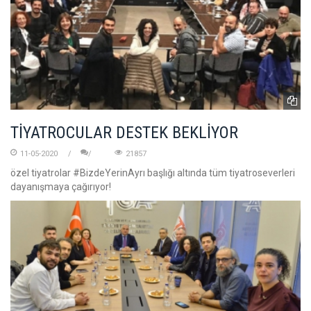
TİYATROCULAR DESTEK BEKLİYOR
11-05-2020
21857
özel tiyatrolar #BizdeYerinAyrı başlığı altında tüm tiyatroseverleri
dayanışmaya çağırıyor!