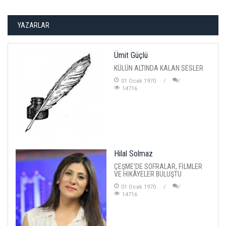
YAZARLAR
Ümit Güçlü
KÜLÜN ALTINDA KALAN SESLER
01 Ocak 1970
14716
Hilal Solmaz
ÇEŞME'DE SOFRALAR, FİLMLER
VE HİKÂYELER BULUŞTU
01 Ocak 1970
14716