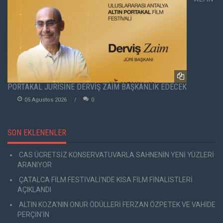
PORTAKAL JÜRİSİNE DERVİŞ ZAİM BAŞKANLIK EDECEK
05 Agustos 2026
0
SON EKLENENLER
CAS ÜCRETSİZ KONSERVATUVARLA SAHNENİN YENİ YÜZLERİ
ARANIYOR
ÇATALCA FİLM FESTİVALİ'NDE KISA FİLM FİNALİSTLERİ
AÇIKLANDI
ALTIN KOZA'NIN ONUR ÖDÜLLERİ FERZAN ÖZPETEK VE VAHİDE
PERÇİN'İN