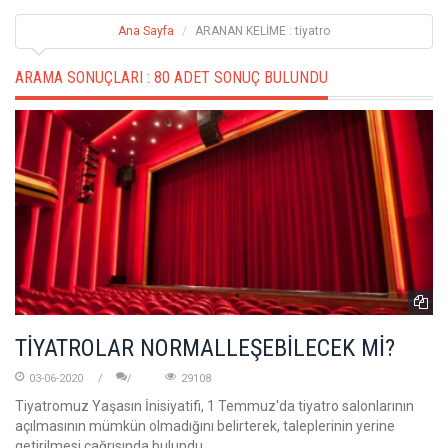
Ana Sayfa
ARANAN KELİME : tiyatro
ARAMA SONUÇLARI :
80 ADET SONUÇ BULUNDU
TİYATROLAR NORMALLEŞEBİLECEK Mİ?
03-06-2020
29108
Tiyatromuz Yaşasın İnisiyatifi, 1 Temmuz'da tiyatro salonlarının
açılmasının mümkün olmadığını belirterek, taleplerinin yerine
getirilmesi çağrısında bulundu