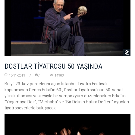
DOSTLAR TİYATROSU 50 YAŞINDA
13-11-2019
14903
Bu yıl 23. kez perdelerini açan İstanbul Tiyatro Festivali
kapsamında Genco Erkal'ın 60., Dostlar Tiyatrosu'nun 50. sanat
yılını kutlaması vesilesiyle bir sempozyum düzenlenirken Erkal'ın
"Yaşamaya Dair", "Merhaba" ve "Bir Delinin Hatıra Defteri" oyunları
tiyatroseverlerle buluşacak.