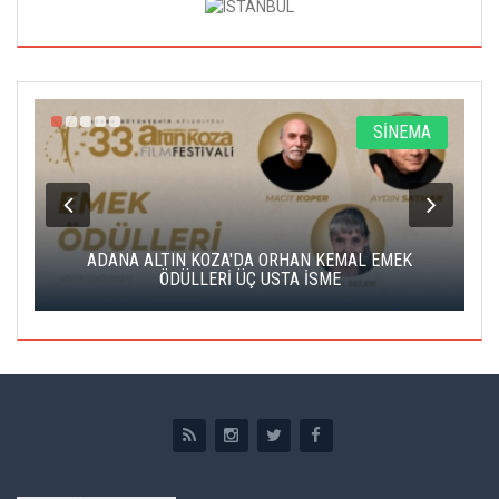
A
SİNEMA
K
ADANA ALTIN KOZA'DA ORHAN KEMAL EMEK
A
ÖDÜLLERİ ÜÇ USTA İSME