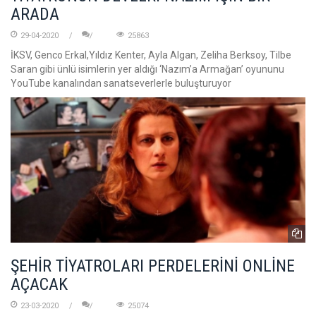
ARADA
29-04-2020
25863
İKSV, Genco Erkal,Yıldız Kenter, Ayla Algan, Zeliha Berksoy, Tilbe
Saran gibi ünlü isimlerin yer aldığı ‘Nazım’a Armağan’ oyununu
YouTube kanalından sanatseverlerle buluşturuyor
ŞEHİR TİYATROLARI PERDELERİNİ ONLİNE
AÇACAK
23-03-2020
25074