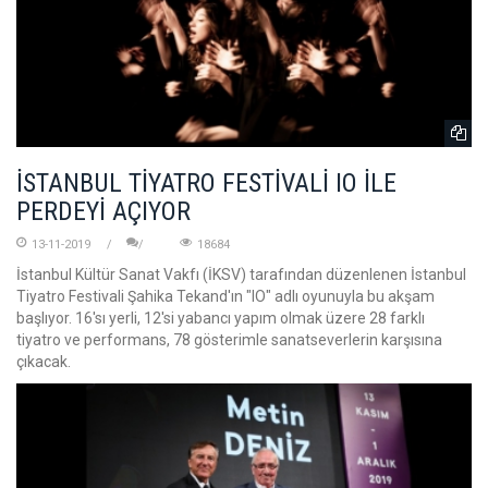
İSTANBUL TİYATRO FESTİVALİ IO İLE
PERDEYİ AÇIYOR
13-11-2019
18684
İstanbul Kültür Sanat Vakfı (İKSV) tarafından düzenlenen İstanbul
Tiyatro Festivali Şahika Tekand'ın "IO" adlı oyunuyla bu akşam
başlıyor. 16'sı yerli, 12'si yabancı yapım olmak üzere 28 farklı
tiyatro ve performans, 78 gösterimle sanatseverlerin karşısına
çıkacak.