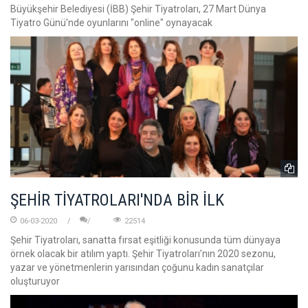
Büyükşehir Belediyesi (İBB) Şehir Tiyatroları, 27 Mart Dünya
Tiyatro Günü'nde oyunlarını "online" oynayacak
ŞEHİR TİYATROLARI'NDA BİR İLK
06-03-2020
22514
Şehir Tiyatroları, sanatta fırsat eşitliği konusunda tüm dünyaya
örnek olacak bir atılım yaptı. Şehir Tiyatroları’nın 2020 sezonu,
yazar ve yönetmenlerin yarısından çoğunu kadın sanatçılar
oluşturuyor