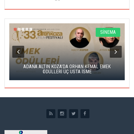
A
SİNEMA
K
ADANA ALTIN KOZA'DA ORHAN KEMAL EMEK
A
ÖDÜLLERİ ÜÇ USTA İSME