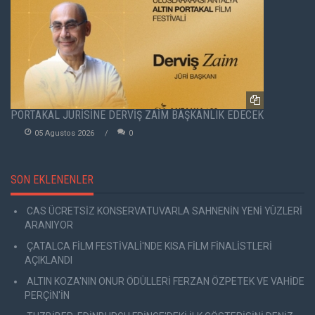
PORTAKAL JÜRİSİNE DERVİŞ ZAİM BAŞKANLIK EDECEK
05 Agustos 2026
0
SON EKLENENLER
CAS ÜCRETSİZ KONSERVATUVARLA SAHNENİN YENİ YÜZLERİ
ARANIYOR
ÇATALCA FİLM FESTİVALİ'NDE KISA FİLM FİNALİSTLERİ
AÇIKLANDI
ALTIN KOZA'NIN ONUR ÖDÜLLERİ FERZAN ÖZPETEK VE VAHİDE
PERÇİN'İN