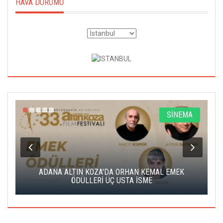
HAVA DURUMU
A
SİNEMA
K
ADANA ALTIN KOZA'DA ORHAN KEMAL EMEK
A
ÖDÜLLERİ ÜÇ USTA İSME