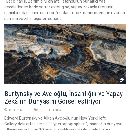
“Gece Yarısı, Benimle”yi anlattı. İstanbul’un bunaltıcı yaz
gecelerinden body horror estetiğine, yapay zekâyla üretimin
sancılarından sinemada konfor alanını bozmanın önemine uzanan
samimi ve zihin açıcı bir sohbet…
Burtynsky ve Avcıoğlu, İnsanlığın ve Yapay
Zekânın Dünyasını Görselleştiriyor
15-09-2025
13864
Edward Burtynsky ve Alkan Avcıoğlu’nun New York Heft
Gallery’deki ortak sergisi “Hypertopographics”, insanlığın dünyaya
etkisini sorgulayan 10 büyük ölçekli eserle izleyiciyle buluşuyor.