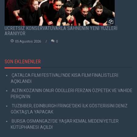
ÜCRETSİZ KONSERVATUVARLA SAHNENİN YENİ YÜZLERİ
ARANIYOR
05 Agustos 2026
0
SON EKLENENLER
ÇATALCA FİLM FESTİVALİ'NDE KISA FİLM FİNALİSTLERİ
AÇIKLANDI
ALTIN KOZA'NIN ONUR ÖDÜLLERİ FERZAN ÖZPETEK VE VAHİDE
PERÇİN'İN
TUZBİBER, EDİNBURGH FRİNGE'DEKİ İLK GÖSTERİSİNİ DENİZ
GÖKTAŞ'LA YAPACAK
BURSA OSMANGAZİ'DE YAŞAR KEMAL MEDENİYETLER
KÜTÜPHANESİ AÇILDI