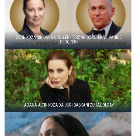
ALTIN KOZA'NIN ONUR ÖDÜLLERİ FERZAN ÖZPETEK VE VAHİDE
PERÇİN'İN
ADANA ALTIN KOZA'DA JÜRİ BAŞKANI ZUHAL OLCAY