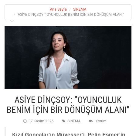
Ana Sayfa
SİNEMA
ASİYE DİNÇSOY: "OYUNCULUK BENİM İÇİN BİR DÖNÜŞÜM ALANI"
ASİYE DİNÇSOY: "OYUNCULUK
BENİM İÇİN BİR DÖNÜŞÜM ALANI"
07 Kasim 2025
SİNEMA
Yorum
Kızıl Goncalar’ın Müyesser’i, Pelin Esmer’in