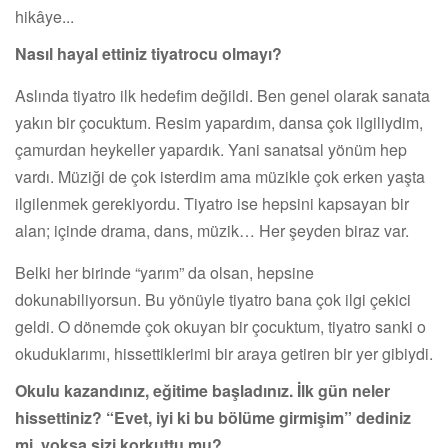
hikâye...
Nasıl hayal ettiniz tiyatrocu olmayı?
Aslında tiyatro ilk hedefim değildi. Ben genel olarak sanata
yakın bir çocuktum. Resim yapardım, dansa çok ilgiliydim,
çamurdan heykeller yapardık. Yani sanatsal yönüm hep
vardı. Müziği de çok isterdim ama müzikle çok erken yaşta
ilgilenmek gerekiyordu. Tiyatro ise hepsini kapsayan bir
alan; içinde drama, dans, müzik… Her şeyden biraz var.
Belki her birinde “yarım” da olsan, hepsine
dokunabiliyorsun. Bu yönüyle tiyatro bana çok ilgi çekici
geldi. O dönemde çok okuyan bir çocuktum, tiyatro sanki o
okuduklarımı, hissettiklerimi bir araya getiren bir yer gibiydi.
Okulu kazandınız, eğitime başladınız. İlk gün neler
hissettiniz? “Evet, iyi ki bu bölüme girmişim” dediniz
mi, yoksa sizi korkuttu mu?