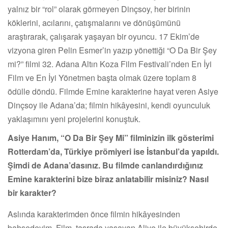
yalnız bir “rol” olarak görmeyen Dinçsoy, her birinin
köklerini, acılarını, çatışmalarını ve dönüşümünü
araştırarak, çalışarak yaşayan bir oyuncu. 17 Ekim’de
vizyona giren Pelin Esmer’in yazıp yönettiği “O Da Bir Şey
mi?” filmi 32. Adana Altın Koza Film Festivali’nden En İyi
Film ve En İyi Yönetmen başta olmak üzere toplam 8
ödülle döndü. Filmde Emine karakterine hayat veren Asiye
Dinçsoy ile Adana’da; filmin hikâyesini, kendi oyunculuk
yaklaşımını yeni projelerini konuştuk.
Asiye Hanım, “O Da Bir Şey Mi” filminizin ilk gösterimi
Rotterdam’da, Türkiye prömiyeri ise İstanbul’da yapıldı.
Şimdi de Adana’dasınız. Bu filmde canlandırdığınız
Emine karakterini bize biraz anlatabilir misiniz? Nasıl
bir karakter?
Aslında karakterimden önce filmin hikâyesinden
bahsedeyim. Film, taşrada yaşayan Aliye ile büyükşehirde