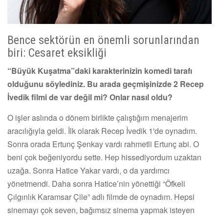
Bence sektörün en önemli sorunlarından
biri: Cesaret eksikliği
“Büyük Kuşatma”daki karakterinizin komedi tarafı
olduğunu söylediniz. Bu arada geçmişinizde 2 Recep
İvedik filmi de var değil mi? Onlar nasıl oldu?
O işler aslında o dönem birlikte çalıştığım menajerim
aracılığıyla geldi. İlk olarak Recep İvedik 1'de oynadım.
Sonra orada Ertunç Şenkay vardı rahmetli Ertunç abi. O
beni çok beğeniyordu sette. Hep hissediyordum uzaktan
uzağa. Sonra Hatice Yakar vardı, o da yardımcı
yönetmendi. Daha sonra Hatice’nin yönettiği “Öfkeli
Çılgınlık Karamsar Çile” adlı filmde de oynadım. Hepsi
sinemayı çok seven, bağımsız sinema yapmak isteyen