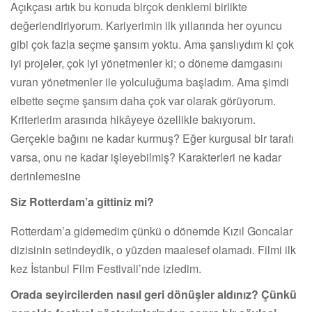
Açıkçası artık bu konuda birçok denklemi birlikte
değerlendiriyorum. Kariyerimin ilk yıllarında her oyuncu
gibi çok fazla seçme şansım yoktu. Ama şanslıydım ki çok
iyi projeler, çok iyi yönetmenler ki; o döneme damgasını
vuran yönetmenler ile yolculuğuma başladım. Ama şimdi
elbette seçme şansım daha çok var olarak görüyorum.
Kriterlerim arasında hikâyeye özellikle bakıyorum.
Gerçekle bağını ne kadar kurmuş? Eğer kurgusal bir tarafı
varsa, onu ne kadar işleyebilmiş? Karakterleri ne kadar
derinlemesine
Siz Rotterdam’a gittiniz mi?
Rotterdam’a gidemedim çünkü o dönemde Kızıl Goncalar
dizisinin setindeydik, o yüzden maalesef olamadı. Filmi ilk
kez İstanbul Film Festivali’nde izledim.
Orada seyircilerden nasıl geri dönüşler aldınız? Çünkü