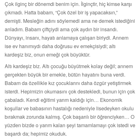
Çok ilginç bir dönemdi benim için. İlginçtir, hiç kimse karşı
çıkmadı. Hatta babam, “Çok özel bir iş yapacaksın,”
demişti. Mesleğin adını söylemedi ama ne demek istediğini
anladım. Babam çiftçiydi ama çok aydın bir insandı.
Dünyayı, insanı, hayatı anlamaya çalışan biriydi. Annem
ise ev hanımıydı daha doğrusu ev emekçisiydi; altı
kardeşiz biz, onun emeği çok büyüktür.
Altı kardeşiz biz. Altı çocuğu büyütmek kolay değil; annem
gerçekten büyük bir emekle, bütün hayatını buna verdi.
Babam da özellikle kız çocuklarını daha özgür yetiştirmek
isterdi. Hepimizin okumasını çok destekledi, bunun için çok
çabaladı. Kendi eğitimi yarım kaldığı için… Ekonomik
koşullar ve babasının hastalığı nedeniyle lisedeyken okulu
bırakmak zorunda kalmış. Çok başarılı bir öğrenciyken… O
yüzden bizde o yarım kalan şeyi tamamlamayı çok istedi ve
başardı da; hepimiz okuduk.