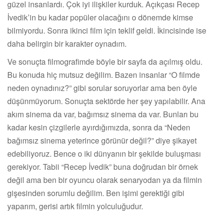
güzel insanlardı. Çok iyi ilişkiler kurduk. Açıkçası Recep
İvedik’in bu kadar popüler olacağını o dönemde kimse
bilmiyordu. Sonra ikinci film için teklif geldi. İkincisinde ise
daha belirgin bir karakter oynadım.
Ve sonuçta filmografimde böyle bir sayfa da açılmış oldu.
Bu konuda hiç mutsuz değilim. Bazen insanlar “O filmde
neden oynadınız?” gibi sorular soruyorlar ama ben öyle
düşünmüyorum. Sonuçta sektörde her şey yapılabilir. Ana
akım sinema da var, bağımsız sinema da var. Bunları bu
kadar kesin çizgilerle ayırdığımızda, sonra da “Neden
bağımsız sinema yeterince görünür değil?” diye şikayet
edebiliyoruz. Bence o iki dünyanın bir şekilde buluşması
gerekiyor. Tabii “Recep İvedik” buna doğrudan bir örnek
değil ama ben bir oyuncu olarak senaryodan ya da filmin
gişesinden sorumlu değilim. Ben işimi gerektiği gibi
yaparım, gerisi artık filmin yolculuğudur.