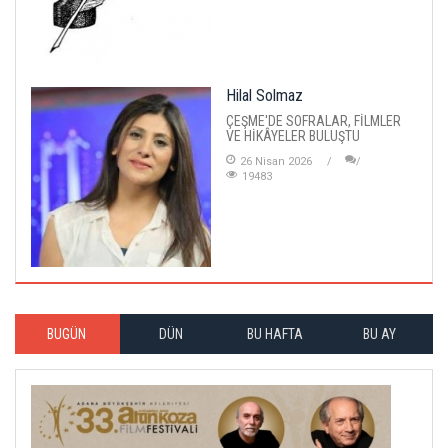
Hilal Solmaz
ÇEŞME'DE SOFRALAR, FİLMLER
VE HİKÂYELER BULUŞTU
26 Nisan 2026
19483
BUGÜN
DÜN
BU HAFTA
BU AY