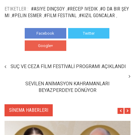
ETIKETLER :
#ASIYE DINÇSOY
#RECEP IVEDIK
#O DA BIR ŞEY
,
,
MI
#PELIN ESMER
#FILM FESTIVAL
#KIZIL GONCALAR
,
,
,
,
Facebook
Twitter
Google+
WhatsApp
SUÇ VE CEZA FİLM FESTİVALİ PROGRAMI AÇIKLANDI
SEVİLEN ANİMASYON KAHRAMANLARI
BEYAZPERDEYE DÖNÜYOR
SİNEMA HABERLERI