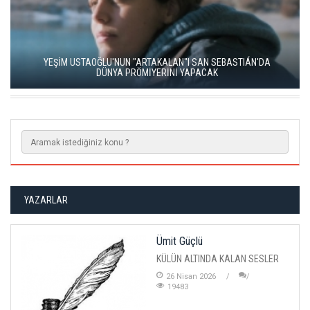
YEŞİM USTAOĞLU'NUN "ARTAKALAN"I SAN SEBASTIÁN'DA
DÜNYA PRÖMİYERİNİ YAPACAK
YAZARLAR
Ümit Güçlü
KÜLÜN ALTINDA KALAN SESLER
26 Nisan 2026
19483