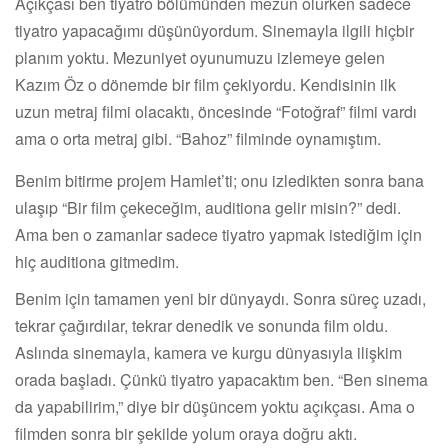
Açıkçası ben tiyatro bölümünden mezun olurken sadece
tiyatro yapacağımı düşünüyordum. Sinemayla ilgili hiçbir
planım yoktu. Mezuniyet oyunumuzu izlemeye gelen
Kazım Öz o dönemde bir film çekiyordu. Kendisinin ilk
uzun metraj filmi olacaktı, öncesinde “Fotoğraf” filmi vardı
ama o orta metraj gibi. “Bahoz” filminde oynamıştım.
Benim bitirme projem Hamlet’ti; onu izledikten sonra bana
ulaşıp “Bir film çekeceğim, auditiona gelir misin?” dedi.
Ama ben o zamanlar sadece tiyatro yapmak istediğim için
hiç auditiona gitmedim.
Benim için tamamen yeni bir dünyaydı. Sonra süreç uzadı,
tekrar çağırdılar, tekrar denedik ve sonunda film oldu.
Aslında sinemayla, kamera ve kurgu dünyasıyla ilişkim
orada başladı. Çünkü tiyatro yapacaktım ben. “Ben sinema
da yapabilirim,” diye bir düşüncem yoktu açıkçası. Ama o
filmden sonra bir şekilde yolum oraya doğru aktı.