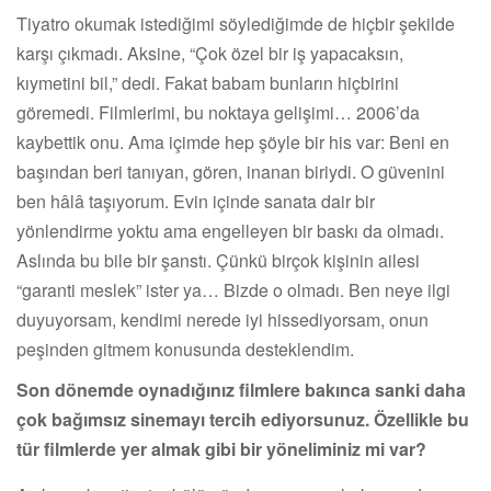
Tiyatro okumak istediğimi söylediğimde de hiçbir şekilde
karşı çıkmadı. Aksine, “Çok özel bir iş yapacaksın,
kıymetini bil,” dedi. Fakat babam bunların hiçbirini
göremedi. Filmlerimi, bu noktaya gelişimi… 2006’da
kaybettik onu. Ama içimde hep şöyle bir his var: Beni en
başından beri tanıyan, gören, inanan biriydi. O güvenini
ben hâlâ taşıyorum. Evin içinde sanata dair bir
yönlendirme yoktu ama engelleyen bir baskı da olmadı.
Aslında bu bile bir şanstı. Çünkü birçok kişinin ailesi
“garanti meslek” ister ya… Bizde o olmadı. Ben neye ilgi
duyuyorsam, kendimi nerede iyi hissediyorsam, onun
peşinden gitmem konusunda desteklendim.
Son dönemde oynadığınız filmlere bakınca sanki daha
çok bağımsız sinemayı tercih ediyorsunuz. Özellikle bu
tür filmlerde yer almak gibi bir yöneliminiz mi var?