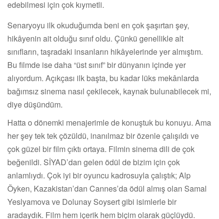
edebilmesi için çok kıymetli.
Senaryoyu ilk okuduğumda beni en çok şaşırtan şey,
hikâyenin ait olduğu sınıf oldu. Çünkü genellikle alt
sınıfların, taşradaki insanların hikâyelerinde yer almıştım.
Bu filmde ise daha “üst sınıf” bir dünyanın içinde yer
alıyordum. Açıkçası ilk başta, bu kadar lüks mekânlarda
bağımsız sinema nasıl çekilecek, kaynak bulunabilecek mi,
diye düşündüm.
Hatta o dönemki menajerimle de konuştuk bu konuyu. Ama
her şey tek tek çözüldü, inanılmaz bir özenle çalışıldı ve
çok güzel bir film çıktı ortaya. Filmin sinema dili de çok
beğenildi. SİYAD’dan gelen ödül de bizim için çok
anlamlıydı. Çok iyi bir oyuncu kadrosuyla çalıştık; Alp
Öyken, Kazakistan’dan Cannes’da ödül almış olan Samal
Yeslyamova ve Dolunay Soysert gibi isimlerle bir
aradaydık. Film hem içerik hem biçim olarak güçlüydü.