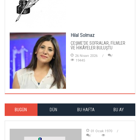
Hilal Solmaz
ÇEŞME'DE SOFRALAR, FİLMLER
VE HİKÂYELER BULUŞTU
26 Nisan 2026
19445
BUGÜN
DÜN
BU HAFTA
BU AY
01 Ocak 1970