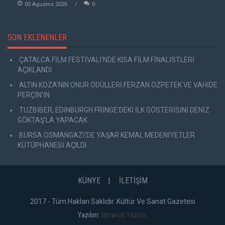
05 Agustos 2026
0
SON EKLENENLER
ÇATALCA FİLM FESTİVALİ'NDE KISA FİLM FİNALİSTLERİ
AÇIKLANDI
ALTIN KOZA'NIN ONUR ÖDÜLLERİ FERZAN ÖZPETEK VE VAHİDE
PERÇİN'İN
TUZBİBER, EDİNBURGH FRİNGE'DEKİ İLK GÖSTERİSİNİ DENİZ
GÖKTAŞ'LA YAPACAK
BURSA OSMANGAZİ'DE YAŞAR KEMAL MEDENİYETLER
KÜTÜPHANESİ AÇILDI
KÜNYE
İLETİŞİM
2017 - Tüm Hakları Saklıdır. Kültür Ve Sanat Gazetesi
Yazılım:
Network Yazılım