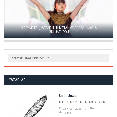
SOUND OF EUROPE BEŞİNCİ YILINDA İSTANBUL, ANKARA VE
İZMİR'DE
YAZARLAR
Ümit Güçlü
KÜLÜN ALTINDA KALAN SESLER
26 Nisan 2026
19445