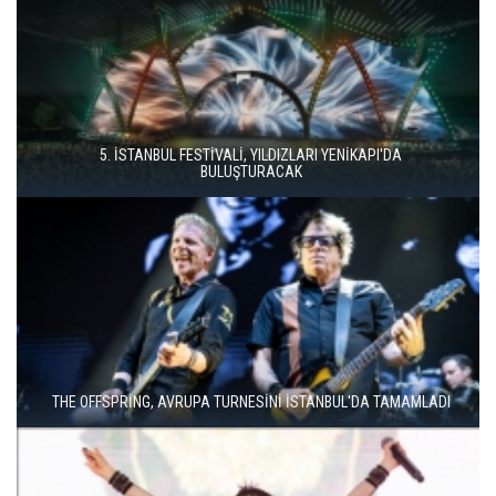
İSTANBUL MÜZİK FESTİVALİ'NDE TURGAY ERDENER'DEN
"KÖROĞLU" ÇAĞRISI
MODERN METALİN ÖNCÜSÜ TRİVİUM İSTANBUL'A GELİYOR