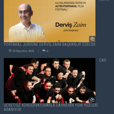
PORTAKAL JÜRİSİNE DERVİŞ ZAİM BAŞKANLIK EDECEK
05 Agustos 2026
0
CAS
ÜCRETSİZ KONSERVATUVARLA SAHNENİN YENİ YÜZLERİ
ARANIYOR