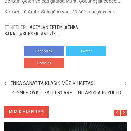
Berkant Çelen ve bas gitarda Murat Çopur eşlik edecek.
Konser, 10 Aralık Salı günü saat 20.30’da başlayacak.
ETIKETLER :
#CEYLAN ERTEM
#ENKA
,
SANAT
#KONSER
#MÜZİK
,
,
,
Facebook
Twitter
Google+
WhatsApp
ENKA SANAT’TA KLASİK MÜZİK HAFTASI
ZEYNEP ÖYKÜ, GALLER’İ ARP TINILARIYLA BÜYÜLEDİ
MÜZİK HABERLERI