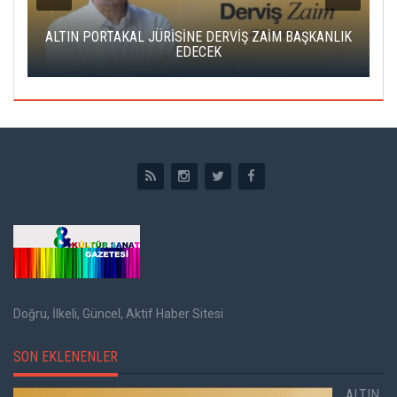
ALTIN PORTAKAL JÜRİSİNE DERVİŞ ZAİM BAŞKANLIK
C
EDECEK
Doğru, İlkeli, Güncel, Aktif Haber Sitesi
SON EKLENENLER
ALTIN