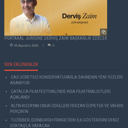
PORTAKAL JÜRİSİNE DERVİŞ ZAİM BAŞKANLIK EDECEK
05 Agustos 2026
0
SON EKLENENLER
CAS ÜCRETSİZ KONSERVATUVARLA SAHNENİN YENİ YÜZLERİ
ARANIYOR
ÇATALCA FİLM FESTİVALİ'NDE KISA FİLM FİNALİSTLERİ
AÇIKLANDI
ALTIN KOZA'NIN ONUR ÖDÜLLERİ FERZAN ÖZPETEK VE VAHİDE
PERÇİN'İN
TUZBİBER, EDİNBURGH FRİNGE'DEKİ İLK GÖSTERİSİNİ DENİZ
GÖKTAŞ'LA YAPACAK