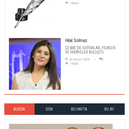
19469
Hilal Solmaz
ÇEŞME'DE SOFRALAR, FİLMLER
VE HİKÂYELER BULUŞTU
26 Nisan 2026
19469
BUGÜN
DÜN
BU HAFTA
BU AY