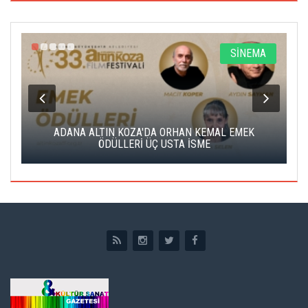
A
SİNEMA
K
ADANA ALTIN KOZA'DA ORHAN KEMAL EMEK
A
ÖDÜLLERİ ÜÇ USTA İSME