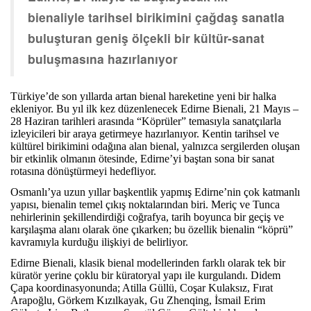
bienaliyle tarihsel birikimini çağdaş sanatla
buluşturan geniş ölçekli bir kültür-sanat
buluşmasına hazırlanıyor
Türkiye’de son yıllarda artan bienal hareketine yeni bir halka
ekleniyor. Bu yıl ilk kez düzenlenecek Edirne Bienali, 21 Mayıs –
28 Haziran tarihleri arasında “Köprüler” temasıyla sanatçılarla
izleyicileri bir araya getirmeye hazırlanıyor. Kentin tarihsel ve
kültürel birikimini odağına alan bienal, yalnızca sergilerden oluşan
bir etkinlik olmanın ötesinde, Edirne’yi baştan sona bir sanat
rotasına dönüştürmeyi hedefliyor.
Osmanlı’ya uzun yıllar başkentlik yapmış Edirne’nin çok katmanlı
yapısı, bienalin temel çıkış noktalarından biri. Meriç ve Tunca
nehirlerinin şekillendirdiği coğrafya, tarih boyunca bir geçiş ve
karşılaşma alanı olarak öne çıkarken; bu özellik bienalin “köprü”
kavramıyla kurduğu ilişkiyi de belirliyor.
Edirne Bienali, klasik bienal modellerinden farklı olarak tek bir
küratör yerine çoklu bir küratoryal yapı ile kurgulandı. Didem
Çapa koordinasyonunda; Atilla Güllü, Coşar Kulaksız, Fırat
Arapoğlu, Görkem Kızılkayak, Gu Zhenqing, İsmail Erim