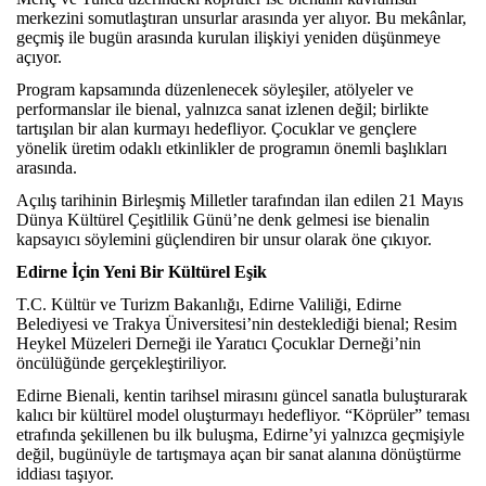
merkezini somutlaştıran unsurlar arasında yer alıyor. Bu mekânlar,
geçmiş ile bugün arasında kurulan ilişkiyi yeniden düşünmeye
açıyor.
Program kapsamında düzenlenecek söyleşiler, atölyeler ve
performanslar ile bienal, yalnızca sanat izlenen değil; birlikte
tartışılan bir alan kurmayı hedefliyor. Çocuklar ve gençlere
yönelik üretim odaklı etkinlikler de programın önemli başlıkları
arasında.
Açılış tarihinin Birleşmiş Milletler tarafından ilan edilen 21 Mayıs
Dünya Kültürel Çeşitlilik Günü’ne denk gelmesi ise bienalin
kapsayıcı söylemini güçlendiren bir unsur olarak öne çıkıyor.
Edirne İçin Yeni Bir Kültürel Eşik
T.C. Kültür ve Turizm Bakanlığı, Edirne Valiliği, Edirne
Belediyesi ve Trakya Üniversitesi’nin desteklediği bienal; Resim
Heykel Müzeleri Derneği ile Yaratıcı Çocuklar Derneği’nin
öncülüğünde gerçekleştiriliyor.
Edirne Bienali, kentin tarihsel mirasını güncel sanatla buluşturarak
kalıcı bir kültürel model oluşturmayı hedefliyor. “Köprüler” teması
etrafında şekillenen bu ilk buluşma, Edirne’yi yalnızca geçmişiyle
değil, bugünüyle de tartışmaya açan bir sanat alanına dönüştürme
iddiası taşıyor.