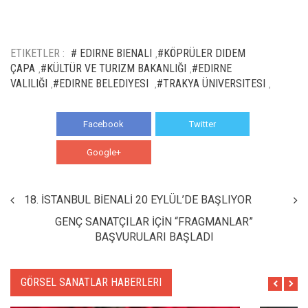
ETIKETLER :
# EDIRNE BIENALI
#KÖPRÜLER DIDEM
,
ÇAPA
#KÜLTÜR VE TURIZM BAKANLIĞI
#EDIRNE
,
,
VALILIĞI
#EDIRNE BELEDIYESI
#TRAKYA ÜNIVERSITESI
,
,
,
Facebook
Twitter
Google+
WhatsApp
18. İSTANBUL BİENALİ 20 EYLÜL’DE BAŞLIYOR
GENÇ SANATÇILAR İÇİN “FRAGMANLAR”
BAŞVURULARI BAŞLADI
GÖRSEL SANATLAR HABERLERI