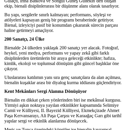
Gülaçtı, Irina Batkova ve Songül Güneş Gültekin’den oluşan
ekip, bienali disiplinlerarası bir düşünme alanı olarak tasarlıyor.
Bu yapı, sergilerle sınırlı kalmayan; performans, söyleşi ve
atölyeleri kapsayan geniş bir programı beraberinde getiriyor.
Bienal, izleyiciyi pasif bir konumdan çıkararak sürecin parçası
haline getirmeyi amaçlıyor.
200 Sanatçı, 24 Ülke
Bienalde 24 ülkeden yaklaşık 200 sanatçı yer alacak. Fotoğraf,
heykel, yeni medya, performans ve yapay zekâ gibi farklı
disiplinlerden üretimlerin bir araya geleceği etkinlikte; hafıza,
kimlik, ekoloji ve toplumsal dönüşüm gibi güncel başlıklar öne
çıkıyor.
Uluslararası katılımın yanı sıra genç sanatçılara da alan açılması,
bienalin kuşaklar arası bir diyalog kurma iddiasını güçlendiriyor.
Kent Mekânları Sergi Alanına Dönüşüyor
Bienalin en dikkat çeken yönlerinden biri ise mekânsal kurgusu.
Yirmiyi aşkın noktaya yayılan etkinlikler kapsamında Selimiye
Camii ve Külliyesi, II. Bayezid Külliyesi, Ekmekçizade Ahmet
Paşa Kervansarayı, Ali Paşa Çarşısı ve Karaağaç Garı gibi tarihî
yapılar sergi ve etkinlik alanlarına dönüşecek.
Meriç ve Tunca üzerindeki köprüler ise bienalin kavramsal