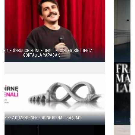
DUENDE TİYATRO’DAN BAHAR HAREKETİ
GENÇ SANATÇILAR İÇİN “FRAGMANLAR” BAŞVURULARI
BAŞLADI