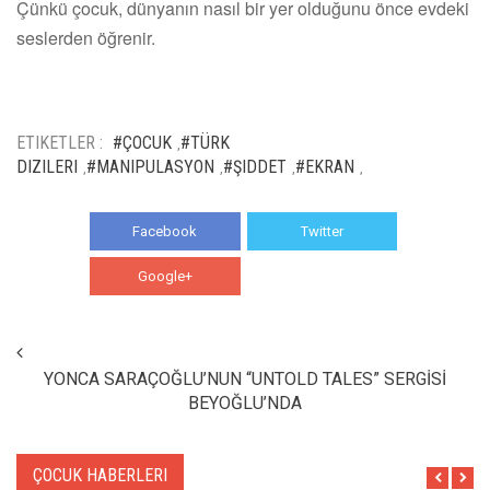
Çünkü çocuk, dünyanın nasıl bir yer olduğunu önce evdeki
seslerden öğrenir.
ETIKETLER :
#ÇOCUK
#TÜRK
,
DIZILERI
#MANIPULASYON
#ŞIDDET
#EKRAN
,
,
,
,
Facebook
Twitter
Google+
WhatsApp
YONCA SARAÇOĞLU’NUN “UNTOLD TALES” SERGİSİ
BEYOĞLU’NDA
ÇOCUK HABERLERI