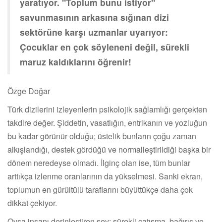
yaratıyor. "Toplum bunu istiyor"
savunmasının arkasına sığınan dizi
sektörüne karşı uzmanlar uyarıyor:
Çocuklar en çok söyleneni değil, sürekli
maruz kaldıklarını öğrenir!
Özge Doğar
Türk dizilerini izleyenlerin psikolojik sağlamlığı gerçekten
takdire değer. Şiddetin, vasatlığın, entrikanın ve yozluğun
bu kadar görünür olduğu; üstelik bunların çoğu zaman
alkışlandığı, destek gördüğü ve normalleştirildiği başka bir
dönem neredeyse olmadı. İlginç olan ise, tüm bunlar
arttıkça izlenme oranlarının da yükselmesi. Sanki ekran,
toplumun en gürültülü taraflarını büyüttükçe daha çok
dikkat çekiyor.
Oysa insanı derinleştiren şey; sürekli çatışma, bağırış ve