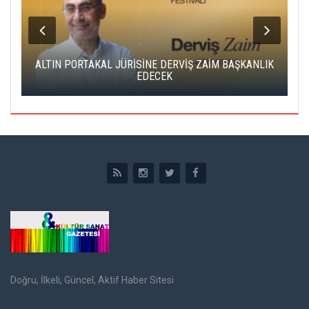
ALTIN PORTAKAL JÜRİSİNE DERVİŞ ZAİM BAŞKANLIK
C
EDECEK
Doğru, İlkeli, Güncel, Aktif Haber Sitesi