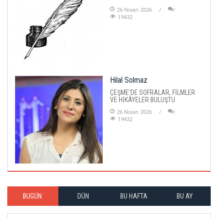
26 Nisan 2026
19432
Hilal Solmaz
ÇEŞME'DE SOFRALAR, FİLMLER
VE HİKÂYELER BULUŞTU
26 Nisan 2026
19432
BUGÜN
DÜN
BU HAFTA
BU AY