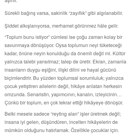
aşınır.
Sürekli bağırış varsa, sakinlik “zayıflık” gibi algılanabilir.
Şiddet alkışlanıyorsa, merhamet görünmez hâle gelir.
“Toplum bunu istiyor” cümlesi ise çoğu zaman kolay bir
savunmaya dönüşüyor. Oysa toplumun neyi tüketeceği
kadar, önüne neyin konulduğu da önemli değil mi. Kültür
yalnızca talebi yansıtmaz; talep de üretir. Ekran, zamanla
insanların duygu eşiğini, ilişki dilini ve hayal gücünü
biçimlendirir. Bu yüzden toplumsal sorumluluk; yalnızca
çocuk yetiştiren ailelerin değil, hikâye anlatan herkesin
omzunda. Senaristin, yapımcının, kanalın, izleyicinin…
Çünkü bir toplum, en çok tekrar ettiği hikâyeye dönüşür.
Belki mesele sadece “reyting alan” işler üretmek değil;
insana iyi gelen, düşündüren, incelten hikâyelerin de
mümkün olduğunu hatırlamak. Özellikle çocuklar için.