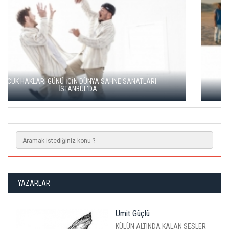
ÖDÜLLÜ FİLMLER İLK KEZ AYVALIK FİLM FESTİVALİ’NDE
YAZARLAR
Ümit Güçlü
KÜLÜN ALTINDA KALAN SESLER