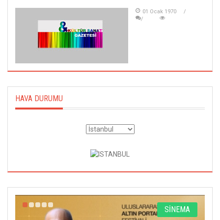
01 Ocak 1970
HAVA DURUMU
R
SİNEMA