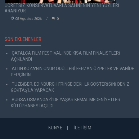
ÜCRETSİZ KONSERVATUVARLA SAHNENİN YENİ YÜZLERİ
ARANIYOR
05 Agustos 2026
0
SON EKLENENLER
ÇATALCA FİLM FESTİVALİ'NDE KISA FİLM FİNALİSTLERİ
AÇIKLANDI
ALTIN KOZA'NIN ONUR ÖDÜLLERİ FERZAN ÖZPETEK VE VAHİDE
PERÇİN'İN
TUZBİBER, EDİNBURGH FRİNGE'DEKİ İLK GÖSTERİSİNİ DENİZ
GÖKTAŞ'LA YAPACAK
BURSA OSMANGAZİ'DE YAŞAR KEMAL MEDENİYETLER
KÜTÜPHANESİ AÇILDI
KÜNYE
İLETİŞİM