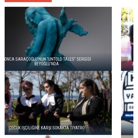
ALTIN PORTAKAL’DA VİCDANIN VE GERÇEĞİN PEŞİNDE İKİ FİLM
TÜRKAN ŞORAY VE CAHİT BERKAY, 'SELVİ BOYLUM AL
YAZMALIM’I BİRLİKTE İZLEDİ