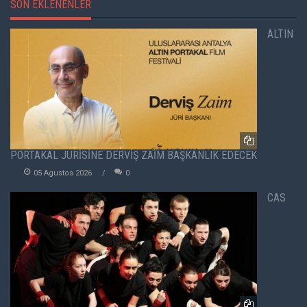
SON EKLENENLER
ALTIN
PORTAKAL JÜRİSİNE DERVİŞ ZAİM BAŞKANLIK EDECEK
05 Agustos 2026
0
CAS