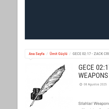
Ana Sayfa
Ümit Güçlü
GECE 02:17 - ZACK 
GECE 02:1
WEAPONS
08 Agustos 2025
Silahlar/ Weapons