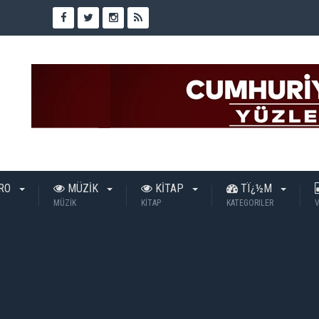
TRO
MÜZİK
KİTAP
TÏ¿½M
MÜZİK
KİTAP
KATEGORILER
V