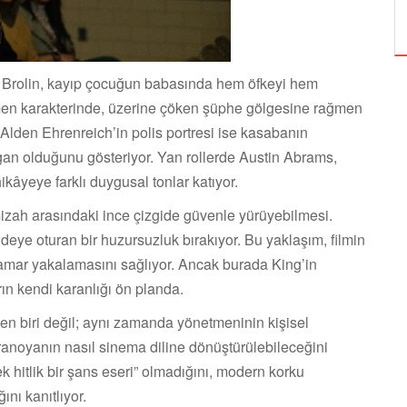
ÖZPETEK VE VAHİDE PERÇİN'İN
h Brolin, kayıp çocuğun babasında hem öfkeyi hem
etmen karakterinde, üzerine çöken şüphe gölgesine rağmen
. Alden Ehrenreich’in polis portresi ise kasabanın
lgan olduğunu gösteriyor. Yan rollerde Austin Abrams,
âyeye farklı duygusal tonlar katıyor.
 mizah arasındaki ince çizgide güvenle yürüyebilmesi.
eye oturan bir huzursuzluk bırakıyor. Bu yaklaşım, filmin
damar yakalamasını sağlıyor. Ancak burada King’in
ın kendi karanlığı ön planda.
den biri değil; aynı zamanda yönetmeninin kişisel
anoyanın nasıl sinema diline dönüştürülebileceğini
tek hitlik bir şans eseri” olmadığını, modern korku
nı kanıtlıyor.