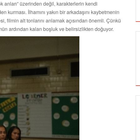
ok anları” üzerinden değil, karakterlerin kendi
nden kurması. İlhamını yakın bir arkadaşını kaybetmenin
esi, filmin alt tonlarını anlamak açısından önemli. Çünkü
n ardından kalan boşluk ve belirsizlikten doğuyor.
SİNEMA
ALTIN KOZA'NIN ONUR ÖDÜLLERİ FERZAN