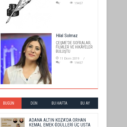
19457
Hilal Solmaz
ÇEŞME'DE SOFRALAR,
FİLMLER VE HİKÂYELER
BULUŞTU
11 Ekim 2019
19457
BUGÜN
DÜN
BU HAFTA
BU AY
ADANA ALTIN KOZA'DA ORHAN
KEMAL EMEK ÖDÜLLERİ ÜÇ USTA