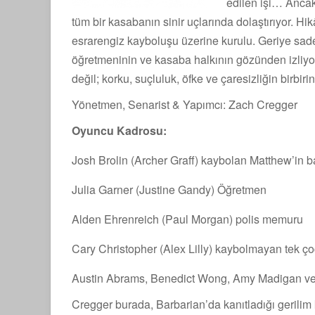
edilen işi… Ancak 
tüm bir kasabanın sinir uçlarında dolaştırıyor. H
esrarengiz kayboluşu üzerine kurulu. Geriye sadec
öğretmeninin ve kasaba halkının gözünden izliyoru
değil; korku, suçluluk, öfke ve çaresizliğin birbiri
Yönetmen, Senarist & Yapımcı: Zach Cregger
Oyuncu Kadrosu:
Josh Brolin (Archer Graff) kaybolan Matthew’in b
Julia Garner (Justine Gandy) Öğretmen
Alden Ehrenreich (Paul Morgan) polis memuru
Cary Christopher (Alex Lilly) kaybolmayan tek ç
Austin Abrams, Benedict Wong, Amy Madigan ve di
Cregger burada, Barbarian’da kanıtladığı gerilim