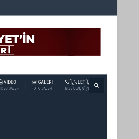
VIDEO
GALERI
Ï¿½LETIÏ¿½IM
IDEO GALERI
FOTO GALERI
BIZE ULAÏ¿½Ï¿½N