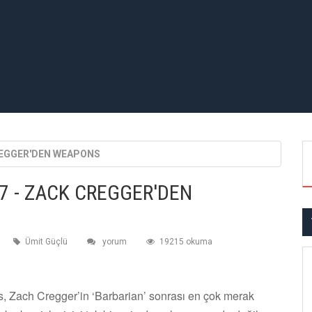
CREGGER'DEN WEAPONS
7 - ZACK CREGGER'DEN
Ümit Güçlü
yorum
19215 okuma
, Zach Cregger’in ‘Barbarian’ sonrası en çok merak