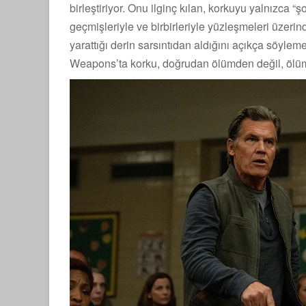
birleştiriyor. Onu ilginç kılan, korkuyu yalnızca “ş
geçmişleriyle ve birbirleriyle yüzleşmeleri üzeri
yarattığı derin sarsıntıdan aldığını açıkça söylem
Weapons’ta korku, doğrudan ölümden değil, ölümü