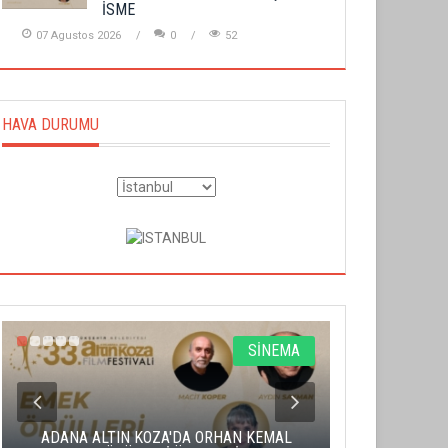
İSME
07 Agustos 2026
0
52
HAVA DURUMU
SİNEMA
ADANA ALTIN KOZA'DA ORHAN KEMAL
ALTIN PORTA