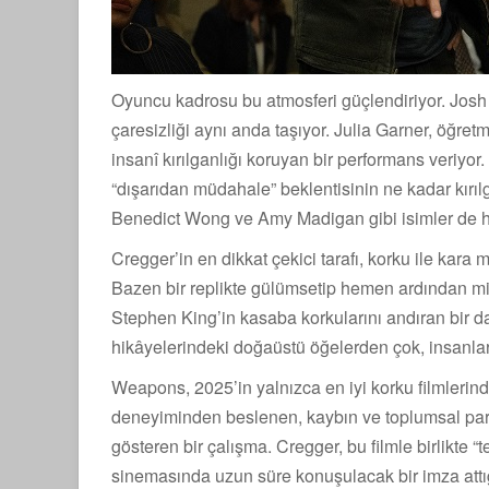
Oyuncu kadrosu bu atmosferi güçlendiriyor. Jos
çaresizliği aynı anda taşıyor. Julia Garner, öğr
insanî kırılganlığı koruyan bir performans veriyor
“dışarıdan müdahale” beklentisinin ne kadar kırı
Benedict Wong ve Amy Madigan gibi isimler de hik
Cregger’in en dikkat çekici tarafı, korku ile kara
Bazen bir replikte gülümsetip hemen ardından mid
Stephen King’in kasaba korkularını andıran bir 
hikâyelerindeki doğaüstü öğelerden çok, insanlar
Weapons, 2025’in yalnızca en iyi korku filmlerin
deneyiminden beslenen, kaybın ve toplumsal par
gösteren bir çalışma. Cregger, bu filmle birlikte “
sinemasında uzun süre konuşulacak bir imza attığı