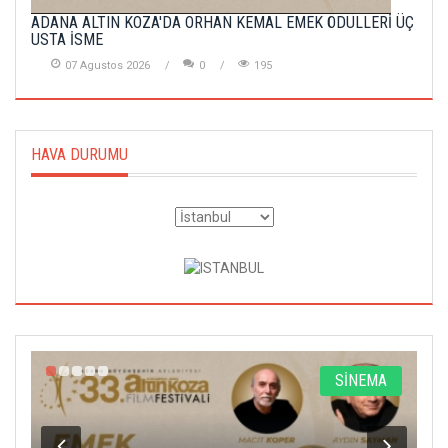
ADANA ALTIN KOZA'DA ORHAN KEMAL EMEK ÖDÜLLERİ ÜÇ
USTA İSME
07 Agustos 2026
0
195
HAVA DURUMU
A
SİNEMA