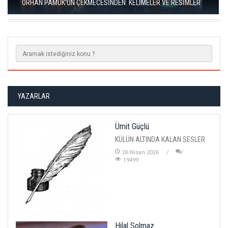
RIZA SÖNMEZ: ‘ANADOLU, SANILDIĞINDAN ÇOK DAHA VEGAN"
YAZARLAR
Ümit Güçlü
KÜLÜN ALTINDA KALAN SESLER
26 Nisan 2026
19499
Hilal Solmaz