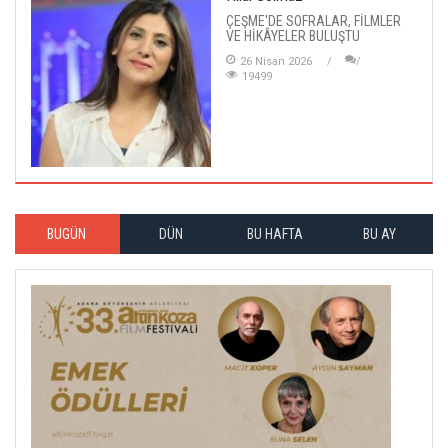
ÇEŞME'DE SOFRALAR, FİLMLER
VE HİKÂYELER BULUŞTU
26 Nisan 2026
19499
BUGÜN
DÜN
BU HAFTA
BU AY