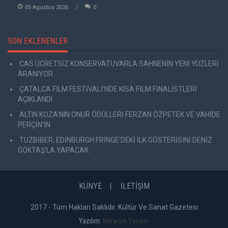
05 Agustos 2026
0
SON EKLENENLER
CAS ÜCRETSİZ KONSERVATUVARLA SAHNENİN YENİ YÜZLERİ
ARANIYOR
ÇATALCA FİLM FESTİVALİ'NDE KISA FİLM FİNALİSTLERİ
AÇIKLANDI
ALTIN KOZA'NIN ONUR ÖDÜLLERİ FERZAN ÖZPETEK VE VAHİDE
PERÇİN'İN
TUZBİBER, EDİNBURGH FRİNGE'DEKİ İLK GÖSTERİSİNİ DENİZ
GÖKTAŞ'LA YAPACAK
KÜNYE
İLETİŞİM
2017 - Tüm Hakları Saklıdır. Kültür Ve Sanat Gazetesi
Yazılım:
Network Yazılım