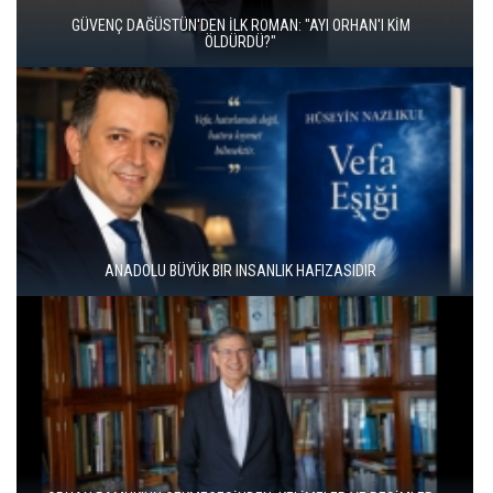
İKİ KİTAP VE BİTMEYEN BİR ENERJİ
ÜNAL ERSÖZLÜ’NÜN YENİ ŞİİR KİTABI “BÖĞÜRTLEN ÖPÜCÜĞÜ”
YAYIMLANDI