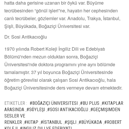
hatta daha gerisine uzanan bir öykü var. Büyüme
tecrübesinden “gönül işleri”ne, hayatın her cephesinden
canlı tecrübeler, gözlemler var. Anadolu, Trakya, İstanbul,
Şişli, Büyükada, Boğaziçi Üniversitesi var.
Dr. Sosi Antikacıoğlu
1970 yılında Robert Koleji İngiliz Dili ve Edebiyatı
Bölümü'nden mezun olduktan sonra, Boğaziçi
Üniversitesi'nde doktora programını yine aynı bölümde
tamalamıştır. 37 yıl boyunca Boğaziçi Üniversitesinde
öğretim görevlisi olarak çalışan Sosi Antikacıoğlu, hala
Boğaziçi Üniversitesinde ders vermeye devam etmektedir.
ETIKETLER :
#BOĞAZIÇI ÜNIVERSITESI
#BU PLUS
#KITAPLAR
,
,
ARASINDA
#SÖYLEŞI
#SOSI ANTIKACIOĞLU
#GEÇMIŞIMDEN
,
,
,
SESLER VE
RENKLER
#KITAP
#İSTANBUL
#ŞIŞLI
#BÜYÜKADA
#ROBERT
,
,
,
,
,
KOLEJI
#INGILIZ DILI VE EDEBIYATI
,
,