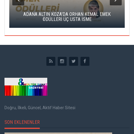
K
ADANA ALTIN KOZA'DA ORHAN KEMAL EMEK
A
ÖDÜLLERİ ÜÇ USTA İSME
Doğru, İlkeli, Güncel, Aktif Haber Sitesi
SON EKLENENLER