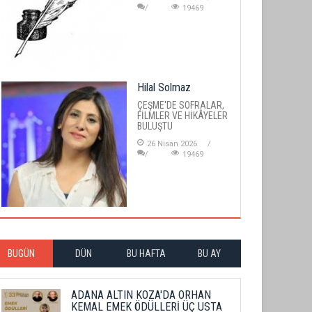
19469
Hilal Solmaz
ÇEŞME'DE SOFRALAR,
FİLMLER VE HİKÂYELER
BULUŞTU
26 Nisan 2026
19469
BUGÜN
DÜN
BU HAFTA
BU AY
ADANA ALTIN KOZA'DA ORHAN
KEMAL EMEK ÖDÜLLERİ ÜÇ USTA