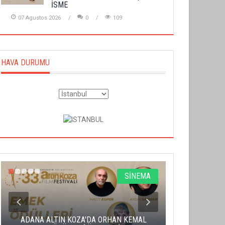
İSME
07 Agustos 2026
0
109
HAVA DURUMU
SİNEMA
ADANA ALTIN KOZA'DA ORHAN KEMAL
ALTIN PORTA