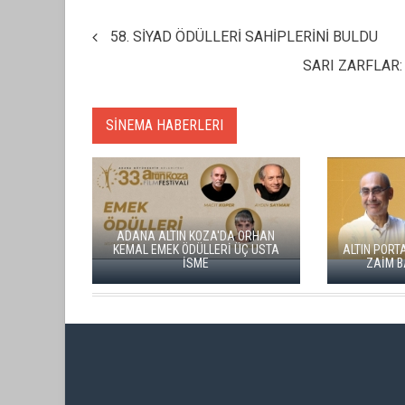
58. SİYAD ÖDÜLLERİ SAHİPLERİNİ BULDU
SARI ZARFLAR:
SİNEMA HABERLERI
ADANA ALTIN KOZA'DA ORHAN
KEMAL EMEK ÖDÜLLERİ ÜÇ USTA
ALTIN PORTAKAL JÜR
İSME
ZAİM BAŞKANLI