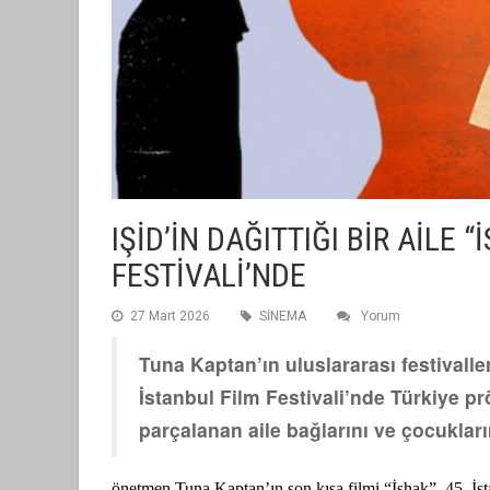
IŞİD’İN DAĞITTIĞI BİR AİLE 
FESTİVALİ’NDE
27 Mart 2026
SİNEMA
Yorum
Tuna Kaptan’ın uluslararası festivalle
İstanbul Film Festivali’nde Türkiye p
parçalanan aile bağlarını ve çocukları
önetmen Tuna Kaptan’ın son kısa filmi “İshak”, 45. İst