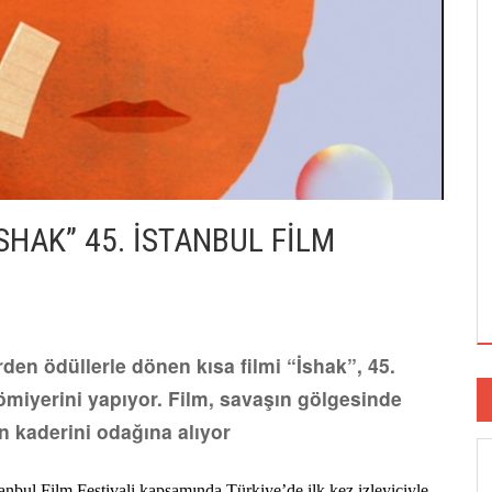
“İSHAK” 45. İSTANBUL FİLM
rden ödüllerle dönen kısa filmi “İshak”, 45.
römiyerini yapıyor. Film, savaşın gölgesinde
n kaderini odağına alıyor
anbul Film Festivali kapsamında Türkiye’de ilk kez izleyiciyle