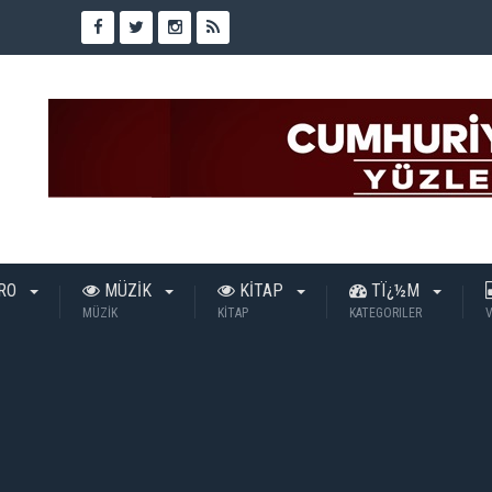
TRO
MÜZİK
KİTAP
TÏ¿½M
MÜZİK
KİTAP
KATEGORILER
V