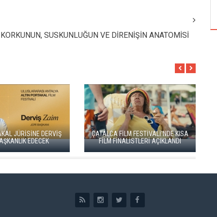
ÖZPETEK VE VAHİDE PERÇİN'İN
 KORKUNUN, SUSKUNLUĞUN VE DİRENİŞİN ANATOMİSİ
ALTIN 
İSİNE DERVİŞ
ÇATALCA FİLM FESTİVALİ'NDE KISA
FERZ
K EDECEK
FİLM FİNALİSTLERİ AÇIKLANDI