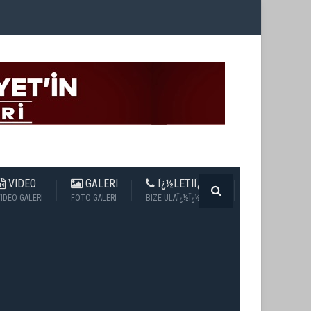
VIDEO
GALERI
Ï¿½LETIÏ¿½IM
IDEO GALERI
FOTO GALERI
BIZE ULAÏ¿½Ï¿½N