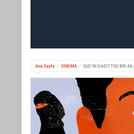
Ana Sayfa
SİNEMA
IŞİD’İN DAĞITTIĞI BİR Aİ