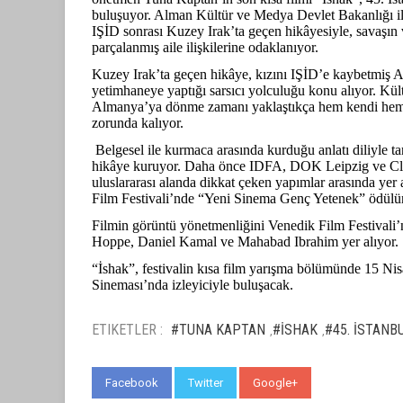
buluşuyor. Alman Kültür ve Medya Devlet Bakanlığı il
IŞİD sonrası Kuzey Irak’ta geçen hikâyesiyle, savaşın 
parçalanmış aile ilişkilerine odaklanıyor.
Kuzey Irak’ta geçen hikâye, kızını IŞİD’e kaybetmiş A
yetimhaneye yaptığı sarsıcı yolculuğu konu alıyor. Kült
Almanya’ya dönme zamanı yaklaştıkça hem kendi hem d
zorunda kalıyor.
Belgesel ile kurmaca arasında kurduğu anlatı diliyle t
hikâye kuruyor. Daha önce IDFA, DOK Leipzig ve Clerm
uluslararası alanda dikkat çeken yapımlar arasında yer
Film Festivali’nde “Yeni Sinema Genç Yetenek” ödülü
Filmin görüntü yönetmenliğini Venedik Film Festivali’n
Hoppe, Daniel Kamal ve Mahabad Ibrahim yer alıyor.
“İshak”, festivalin kısa film yarışma bölümünde 15 N
Sineması’nda izleyiciyle buluşacak.
ETIKETLER :
#TUNA KAPTAN
#İSHAK
#45. İSTANB
,
,
Facebook
Twitter
Google+
WhatsApp