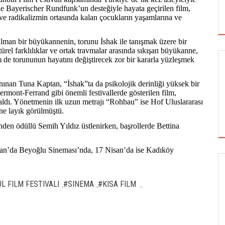
e Bayerischer Rundfunk’un desteğiyle hayata geçirilen film,
ve radikalizmin ortasında kalan çocukların yaşamlarına ve
lman bir büyükannenin, torunu İshak ile tanışmak üzere bir
ürel farklılıklar ve ortak travmalar arasında sıkışan büyükanne,
e torununun hayatını değiştirecek zor bir kararla yüzleşmek
anınan Tuna Kaptan, “İshak”ta da psikolojik derinliği yüksek bir
ont-Ferrand gibi önemli festivallerde gösterilen film,
 aldı. Yönetmenin ilk uzun metrajı “Rohbau” ise Hof Uluslararası
ne layık görülmüştü.
den ödüllü Semih Yıldız üstlenirken, başrollerde Bettina
isan’da Beyoğlu Sineması’nda, 17 Nisan’da ise Kadıköy
SİNEMA
UL FILM FESTIVALI
#SINEMA
#KISA FILM
,
,
,
ALTIN KOZA'NIN ONUR ÖDÜLLERİ FERZAN