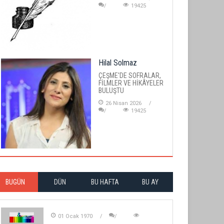
19425
Hilal Solmaz
ÇEŞME'DE SOFRALAR,
FİLMLER VE HİKÂYELER
BULUŞTU
26 Nisan 2026
19425
BUGÜN
DÜN
BU HAFTA
BU AY
01 Ocak 1970