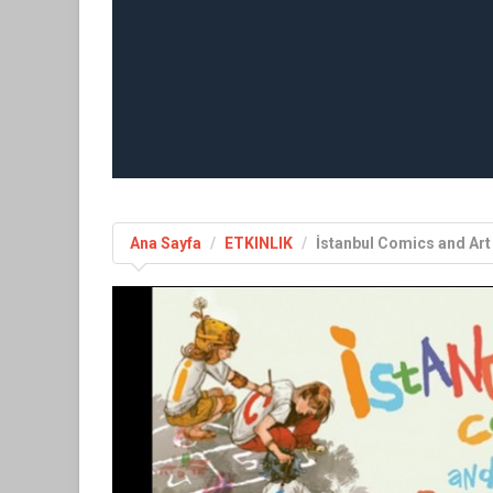
Ana Sayfa
ETKINLIK
İstanbul Comics and Art