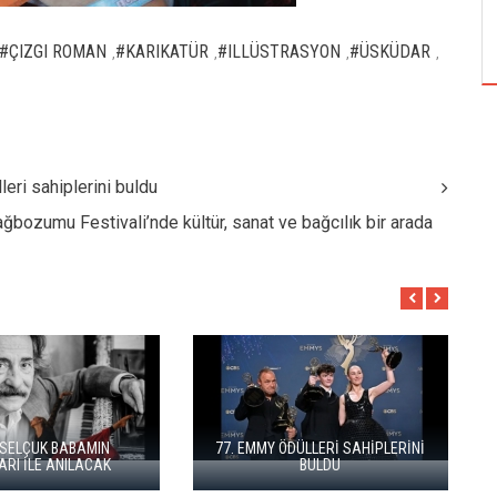
TUZBİBER, EDİNBURGH FRİNGE'DEKİ İLK
GÖSTERİSİNİ DENİZ GÖKTAŞ'LA YAPACAK
#ÇIZGI ROMAN
#KARIKATÜR
#ILLÜSTRASYON
#ÜSKÜDAR
,
,
,
,
eri sahiplerini buldu
ağbozumu Festivali’nde kültür, sanat ve bağcılık bir arada
ÇAL BAĞBOZUMU FESTIVALI’NDE
DÜZCE KO
HİPLERİNİ
KÜLTÜR, SANAT VE BAĞCILIK BIR
FILM 
ARADA
SAH