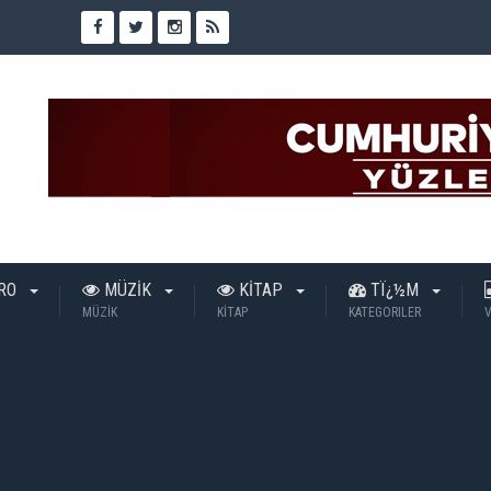
TRO
MÜZİK
KİTAP
TÏ¿½M
MÜZİK
KİTAP
KATEGORILER
V