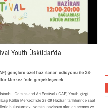
ival Youth Üsküdar'da
AF) gençlere özel hazırlanan edisyonu ile 28-
ültür Merkezi’nde gerçekleşecek
İstanbul Comics and Art Festival (ICAF) Youth, çizgi
larbaşı Kültür Merkezi’nde 28-29 Haziran tarihlerinde saat
llerle buluşturmayı, yaratıcı paylaşım alanları açmayı ve