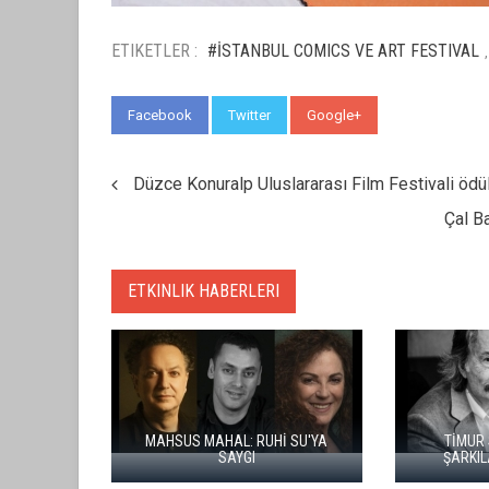
ETIKETLER :
#İSTANBUL COMICS VE ART FESTIVAL
,
Facebook
Twitter
Google+
WhatsApp
Düzce Konuralp Uluslararası Film Festivali ödüll
Çal B
ETKINLIK HABERLERI
TİMUR SELÇUK BABAMIN
77. EMMY ÖDÜLLERİ SA
ŞARKILARI İLE ANILACAK
BULDU