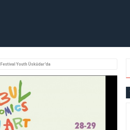
 Festival Youth Üsküdar'da