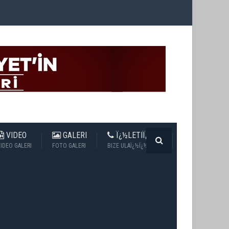
VIDEO
GALERI
Ï¿½LETIÏ¿½IM
IDEO GALERI
FOTO GALERI
BIZE ULAÏ¿½Ï¿½N