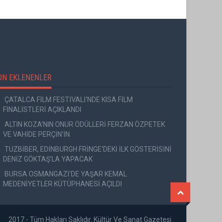
ON EKLENENLER
ÇATALCA FİLM FESTİVALİ'NDE KISA FİLM
FİNALİSTLERİ AÇIKLANDI
ALTIN KOZA'NIN ONUR ÖDÜLLERİ FERZAN ÖZPETEK
VE VAHİDE PERÇİN'İN
TUZBİBER, EDİNBURGH FRİNGE'DEKİ İLK GÖSTERİSİNİ
DENİZ GÖKTAŞ'LA YAPACAK
BURSA OSMANGAZİ'DE YAŞAR KEMAL
MEDENİYETLER KÜTÜPHANESİ AÇILDI
2017 - Tüm Hakları Saklıdır. Kültür Ve Sanat Gazetesi