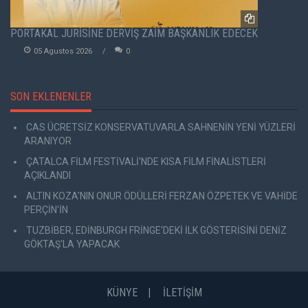
PORTAKAL JÜRİSİNE DERVİŞ ZAİM BAŞKANLIK EDECEK
05 Agustos 2026
0
SON EKLENENLER
CAS ÜCRETSİZ KONSERVATUVARLA SAHNENİN YENİ YÜZLERİ
ARANIYOR
ÇATALCA FİLM FESTİVALİ'NDE KISA FİLM FİNALİSTLERİ
AÇIKLANDI
ALTIN KOZA'NIN ONUR ÖDÜLLERİ FERZAN ÖZPETEK VE VAHİDE
PERÇİN'İN
TUZBİBER, EDİNBURGH FRİNGE'DEKİ İLK GÖSTERİSİNİ DENİZ
GÖKTAŞ'LA YAPACAK
KÜNYE
İLETİŞİM