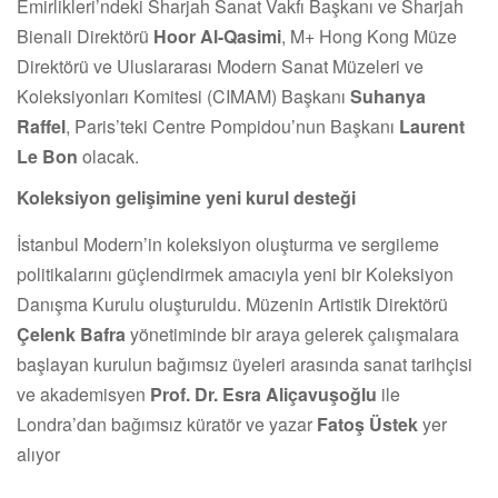
Emirlikleri’ndeki Sharjah Sanat Vakfı Başkanı ve Sharjah
Bienali Direktörü
Hoor Al-Qasimi
, M+ Hong Kong Müze
Direktörü ve Uluslararası Modern Sanat Müzeleri ve
Koleksiyonları Komitesi (CIMAM) Başkanı
Suhanya
Raffel
, Paris’teki Centre Pompidou’nun Başkanı
Laurent
Le Bon
olacak.
Koleksiyon gelişimine yeni kurul desteği
İstanbul Modern’in koleksiyon oluşturma ve sergileme
politikalarını güçlendirmek amacıyla yeni bir Koleksiyon
Danışma Kurulu oluşturuldu. Müzenin Artistik Direktörü
Çelenk Bafra
yönetiminde bir araya gelerek çalışmalara
başlayan kurulun bağımsız üyeleri arasında sanat tarihçisi
ve akademisyen
Prof. Dr. Esra Aliçavuşoğlu
ile
Londra’dan bağımsız küratör ve yazar
Fatoş Üstek
yer
alıyor