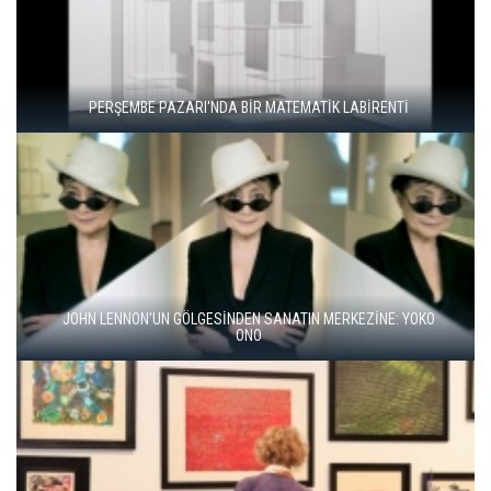
"ŞEHRİ BİZ ÖĞRENMİYORUZ, TELEFONUMUZ ÖĞRENİYOR"
BALKANLAR'DAN ALÇITEPE'YE GÖÇÜN HİKAYESİ: "KÖK HALI"
SERGİSİ AÇILDI