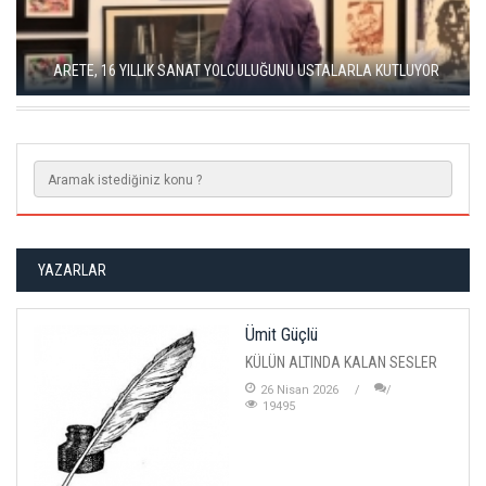
SEÇKİN PİRİM İLE ŞEREFİYE SARNICI'NDA "DÜN İLE BUGÜN"
SERGİSİ
YAZARLAR
Ümit Güçlü
KÜLÜN ALTINDA KALAN SESLER
26 Nisan 2026
19495