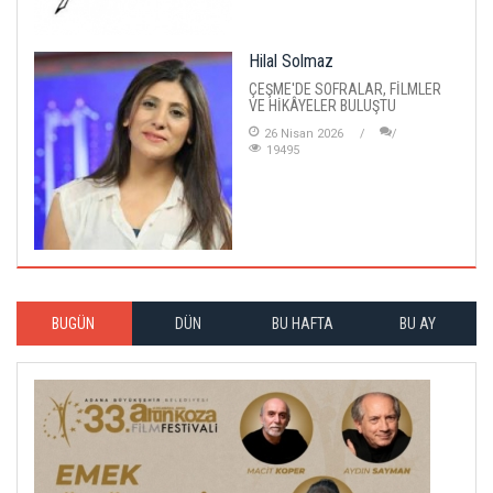
Hilal Solmaz
ÇEŞME'DE SOFRALAR, FİLMLER
VE HİKÂYELER BULUŞTU
26 Nisan 2026
19495
BUGÜN
DÜN
BU HAFTA
BU AY