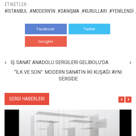
ETIKETLER :
#İSTANBUL
#MODERN'İN
#DANIŞMA
#KURULLARI
#YENİLENDİ
,
,
,
,
,
Facebook
Twitter
Google+
WhatsApp
İŞ SANAT ANADOLU SERGİLERİ GELİBOLU’DA
“İLK VE SON”: MODERN SANATIN İKİ KUŞAĞI AYNI
SERGİDE
SERGİ HABERLERI