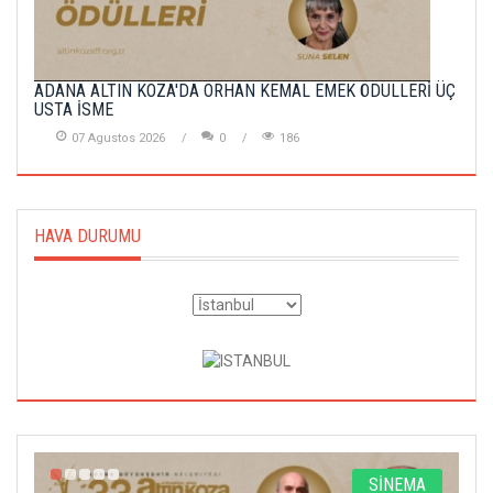
ADANA ALTIN KOZA'DA ORHAN KEMAL EMEK ÖDÜLLERİ ÜÇ
USTA İSME
07 Agustos 2026
0
186
HAVA DURUMU
A
SİNEMA