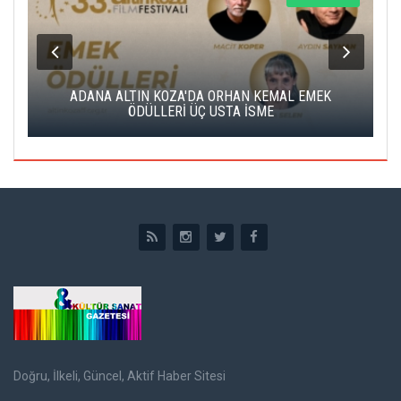
K
ADANA ALTIN KOZA'DA ORHAN KEMAL EMEK
A
ÖDÜLLERİ ÜÇ USTA İSME
Doğru, İlkeli, Güncel, Aktif Haber Sitesi