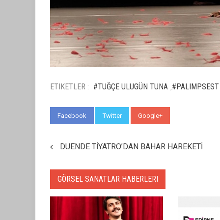
ETIKETLER :
#TUĞÇE ULUGÜN TUNA
#PALIMPSEST
,
Facebook
Twitter
Google+
WhatsApp
DUENDE TİYATRO’DAN BAHAR HAREKETİ
GÖRSEL SANATLAR HABERLERI