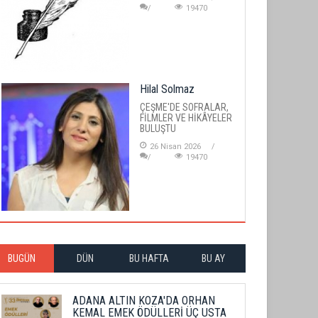
19470
Hilal Solmaz
ÇEŞME'DE SOFRALAR,
FİLMLER VE HİKÂYELER
BULUŞTU
26 Nisan 2026
19470
BUGÜN
DÜN
BU HAFTA
BU AY
ADANA ALTIN KOZA'DA ORHAN
KEMAL EMEK ÖDÜLLERİ ÜÇ USTA