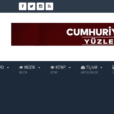
TRO
MÜZİK
KİTAP
TÏ¿½M
MÜZİK
KİTAP
KATEGORILER
V