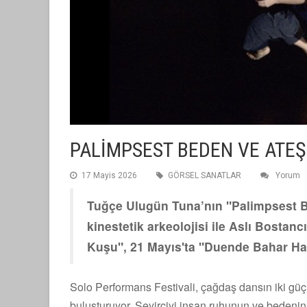
PALİMPSEST BEDEN VE ATEŞ
17 Mayis 2026
GÖRSEL SANATLAR
Yorum
Tuğçe Ulugün Tuna’nın "Palimpsest B
kinestetik arkeolojisi ile Aslı Bostan
Kuşu", 21 Mayıs'ta "Duende Bahar Har
Solo Performans Festivali, çağdaş dansın iki güçl
buluşturuyor. Seyirciyi insan ruhunun ve bedenin