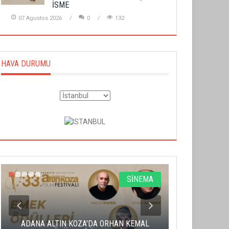
İSME
07 Agustos 2026
0
132
HAVA DURUMU
SİNEMA
ADANA ALTIN KOZA'DA ORHAN KEMAL
ALTIN PORTA