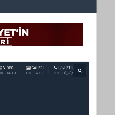
VIDEO
GALERI
Ï¿½LETIÏ¿½IM
IDEO GALERI
FOTO GALERI
BIZE ULAÏ¿½Ï¿½N