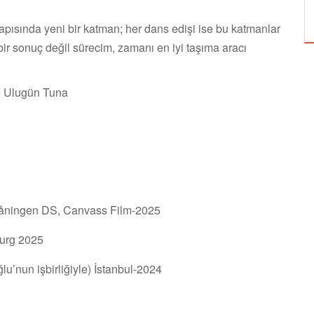
ÖZPETEK VE VAHİDE PERÇİN'İN
apısında yeni bir katman; her dans edişi ise bu katmanlar
 bir sonuç değil sürecim, zamanı en iyi taşıma aracı
e Ulugün Tuna
 våningen DS, Canvass Film-2025
burg 2025
u’nun işbirliğiyle) İstanbul-2024