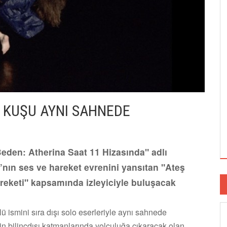
 KUŞU AYNI SAHNEDE
eden: Atherina Saat 11 Hizasında" adlı
cı’nın ses ve hareket evrenini yansıtan "Ateş
eketi" kapsamında izleyiciyle buluşacak
ü ismini sıra dışı solo eserleriyle aynı sahnede
in bilinçdışı katmanlarında yolculuğa çıkaracak olan