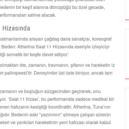
Bedenin bir keşif alanına dönüştüğü bu özel gecede,
erformansları sahne alacak.
1 Hizasında
in katmanlarında arayan çağdaş dans sanatçısı, koreograf
eden: Atherina Saat 11 Hizasında eseriyle izleyiciyi
iği somatik bir keşfe davet ediyor.'
olmaktan öte, zamanın, travmanın, şifanın ve hareketin iz
 bir palimpsest’tir. Deneyimler üst üste biniyor, ancak tam
ni zamanın ve boşluğun süzgecinden geçirerek, onu
iyor. ‘Saat 11 hizası’, bu performansta sadece medikal bir
SİNEMA
enen hafızanın kesiştiği koordinattır. Atherina, Tuna’nın
ğıdır. Bedenin eski "yazılımını" silmeye çalışan sürecin
eleri ve yankıları hareketinin yeni hafızası olarak kabul
ALTIN KOZA'NIN ONUR ÖDÜLLERİ FERZAN