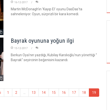
16-12-2017
Martin McDonagh’ın 'Kayıp El' oyunu DasDas'ta
sahneleniyor. Oyun, sürprizli bir kara komedi.
Bayrak oyununa yoğun ilgi
15-12-2017
Berkun Oya'nın yazdığı, Kubilay Karslıoğlu'nun yönettiği ''
Bayrak'' seyircinin beğenisini kazandı.
SİNEMA
i
1
2
...
13
14
15
16
17
18
19
ÇATALCA FİLM FESTİVALİ'NDE KISA FİLM
FİNALİSTLERİ AÇIKLANDI