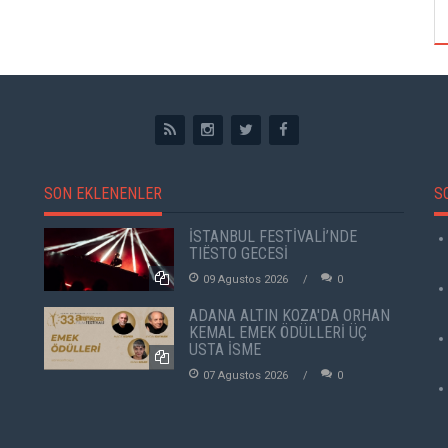
SON EKLENENLER
S
İSTANBUL FESTİVALİ’NDE
TIËSTO GECESİ
09 Agustos 2026
0
ADANA ALTIN KOZA'DA ORHAN
KEMAL EMEK ÖDÜLLERİ ÜÇ
USTA İSME
07 Agustos 2026
0