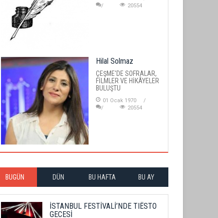
20554
Hilal Solmaz
ÇEŞME'DE SOFRALAR,
FİLMLER VE HİKÂYELER
BULUŞTU
01 Ocak 1970
20554
BUGÜN
DÜN
BU HAFTA
BU AY
İSTANBUL FESTİVALİ’NDE TIËSTO
GECESİ