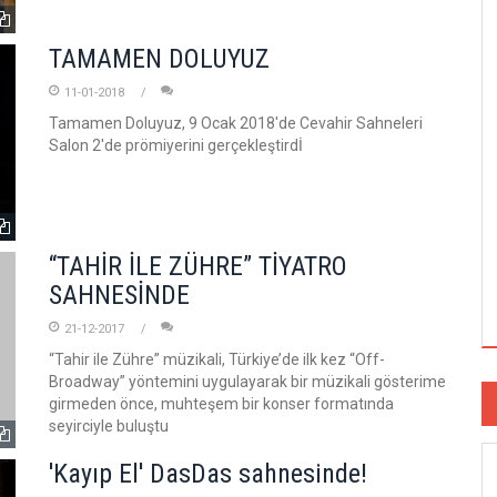
TAMAMEN DOLUYUZ
11-01-2018
Tamamen Doluyuz, 9 Ocak 2018'de Cevahir Sahneleri
Salon 2'de prömiyerini gerçekleştirdİ
“TAHİR İLE ZÜHRE” TİYATRO
SAHNESİNDE
21-12-2017
“Tahir ile Zühre” müzikali, Türkiye’de ilk kez “Off-
Broadway” yöntemini uygulayarak bir müzikali gösterime
girmeden önce, muhteşem bir konser formatında
seyirciyle buluştu
'Kayıp El' DasDas sahnesinde!