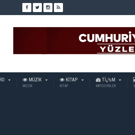
TRO
MÜZİK
KİTAP
TÏ¿½M
MÜZİK
KİTAP
KATEGORILER
V