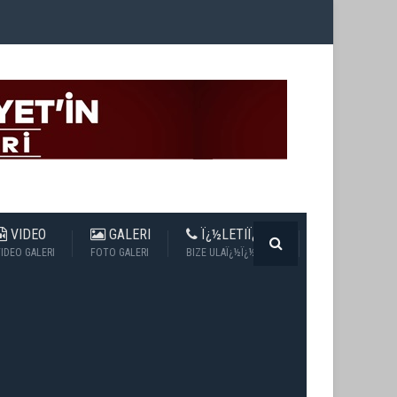
VIDEO
GALERI
Ï¿½LETIÏ¿½IM
IDEO GALERI
FOTO GALERI
BIZE ULAÏ¿½Ï¿½N