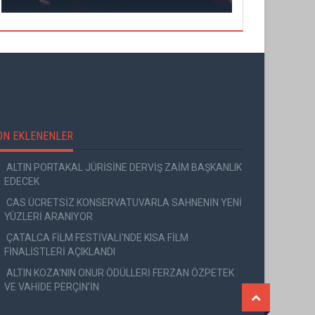
ON EKLENENLER
ALTIN PORTAKAL JÜRİSİNE DERVİŞ ZAİM BAŞKANLIK
EDECEK
CAS ÜCRETSİZ KONSERVATUVARLA SAHNENİN YENİ
YÜZLERİ ARANIYOR
ÇATALCA FİLM FESTİVALİ'NDE KISA FİLM
FİNALİSTLERİ AÇIKLANDI
ALTIN KOZA'NIN ONUR ÖDÜLLERİ FERZAN ÖZPETEK
VE VAHİDE PERÇİN'İN