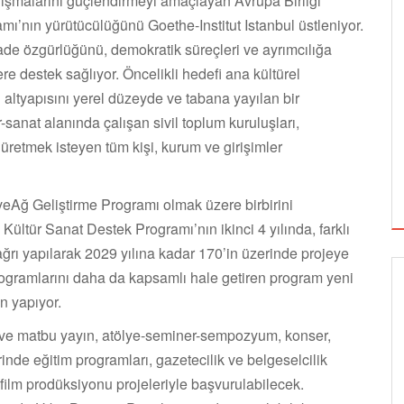
alışmalarını güçlendirmeyi amaçlayan Avrupa Birliği
mı’nın yürütücülüğünü Goethe-Institut Istanbul üstleniyor.
ifade özgürlüğünü, demokratik süreçleri ve ayrımcılığa
re destek sağlıyor. Öncelikli hedefi ana kültürel
 altyapısını yerel düzeyde ve tabana yayılan bir
sanat alanında çalışan sivil toplum kuruluşları,
e üretmek isteyen tüm kişi, kurum ve girişimler
veAğ Geliştirme Programı olmak üzere birbirini
ltür Sanat Destek Programı’nın ikinci 4 yılında, farklı
ağrı yapılarak 2029 yılına kadar 170’in üzerinde projeye
ogramlarını daha da kapsamlı hale getiren program yeni
in yapıyor.
i ve matbu yayın, atölye-seminer-sempozyum, konser,
inde eğitim programları, gazetecilik ve belgeselcilik
ile film prodüksiyonu projeleriyle başvurulabilecek.