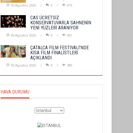
05 Agustos 2026
0
475
CAS ÜCRETSİZ
KONSERVATUVARLA SAHNENİN
YENİ YÜZLERİ ARANIYOR
05 Agustos 2026
0
401
ÇATALCA FİLM FESTİVALİ'NDE
KISA FİLM FİNALİSTLERİ
AÇIKLANDI
05 Agustos 2026
0
385
HAVA DURUMU