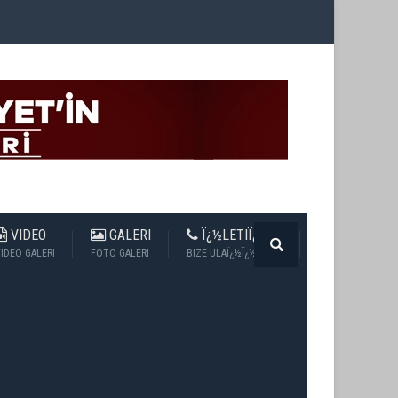
VIDEO
GALERI
Ï¿½LETIÏ¿½IM
IDEO GALERI
FOTO GALERI
BIZE ULAÏ¿½Ï¿½N