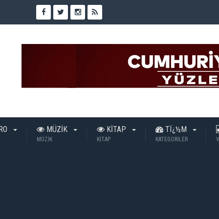
TRO
MÜZİK
KİTAP
TÏ¿½M
MÜZİK
KİTAP
KATEGORILER
V