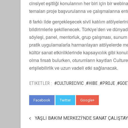
cinsiyet eşitliği konularının her biri için bir webin
temaları proje başvurularına ve çalışmalarına en
8 farklı ilde gerçekleşecek sivil katılım atölyelerin
bildirimlerle şekillenecek. Türkiye’den ve dünyada
söyleşi, panel, mentorluk, grup çalışması, sunum 
pratik uygulamalarla harmanlayan atölyelerde met
kültür sanat etkinliklerinde kapsayıcılık gibi kon
olma fırsatı bulurken, oturumların kayıtları Cultu
erişilebilirlik ve uzun vadeli etki sağlanacak.
ETIKETLER :
#CULTURECIVIC
#HIBE
#PROJE
#GOE
,
,
,
Facebook
Twitter
Google+
WhatsApp
YAŞLI BAKIM MERKEZİ’NDE SANAT ÇALIŞTAY