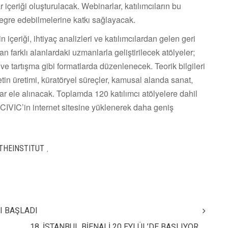
ar içeriği oluşturulacak. Webinarlar, katılımcıların bu
tegre edebilmelerine katkı sağlayacak.
in içeriği, ihtiyaç analizleri ve katılımcılardan gelen geri
n farklı alanlardaki uzmanlarla geliştirilecek atölyeler;
ve tartışma gibi formatlarda düzenlenecek. Teorik bilgileri
in üretimi, küratöryel süreçler, kamusal alanda sanat,
ular ele alınacak. Toplamda 120 katılımcı atölyelere dahil
reCIVIC’in internet sitesine yüklenerek daha geniş
THEINSTITUT
,
I BAŞLADI
18. İSTANBUL BİENALİ 20 EYLÜL’DE BAŞLIYOR