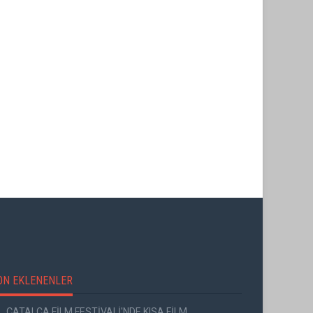
ON EKLENENLER
ÇATALCA FİLM FESTİVALİ'NDE KISA FİLM