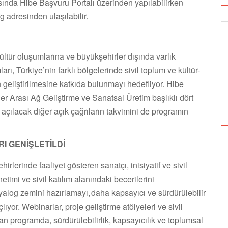
sında Hibe Başvuru Portalı üzerinden yapılabilirken
org adresinden ulaşılabilir.
GÖRSEL SANATLAR
kültür oluşumlarına ve büyükşehirler dışında varlık
ı, Türkiye’nin farklı bölgelerinde sivil toplum ve kültür-
in geliştirilmesine katkıda bulunmayı hedefliyor. Hibe
TUZBİBER, EDİNBURGH FRİNGE'DEKİ İLK
er Arası Ağ Geliştirme ve Sanatsal Üretim başlıklı dört
GÖSTERİSİNİ DENİZ GÖKTAŞ'LA YAPACAK
 açılacak diğer açık çağrıların takvimini de programın
I GENİŞLETİLDİ
irlerinde faaliyet gösteren sanatçı, inisiyatif ve sivil
etimi ve sivil katılım alanındaki becerilerini
diyalog zemini hazırlamayı, daha kapsayıcı ve sürdürülebilir
ıyor. Webinarlar, proje geliştirme atölyeleri ve sivil
an programda, sürdürülebilirlik, kapsayıcılık ve toplumsal