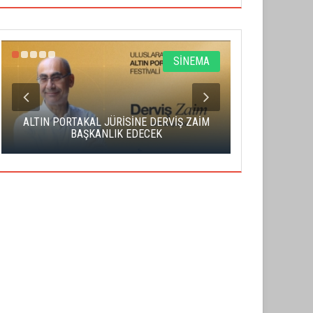
SİNEMA
ALTIN PORTAKAL JÜRİSİNE DERVİŞ ZAİM
CAS ÜCRE
BAŞKANLIK EDECEK
SAHNENİN 