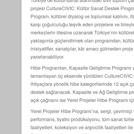
Türkiye’de kültür-sanat alanındaki sivil toplum ç
projesi CultureCIVIC: Kültür Sanat Destek Progra
Program, kültürel diyalog ve toplumsal katılımı, 
karşı çoğulculuğu teşvik eden projelere ve bireyle
merkezlerin ötesine uzanarak Türkiye’nin kültürel
yaklaşımla güçlendirmek olan programdan, kültür-
inisiyatifler, sanatçılar, kâr amacı gütmeden proj
yararlanabiliyor.
Hibe Programları, Kapasite Geliştirme Programı 
tamamlayan üç eksende yürütülen CultureCIVIC: Kü
ihtiyaçlara yönelik hibe kategorilerinde 12 açık ç
destek sağlanacak. Kapasite ve Ağ Geliştirme pr
açık çağrısını ise Yerel Projeler Hibe Programı iç
Yerel Projeler Hibe Programı’na, sergi, çevrimiç
performans, tiyatro prodüksiyonu, tüm sanat türler
faaliyetleri, koleksiyon ve arşivcilik faaliyetleri 