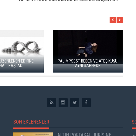
GENÇ SANATÇILAR İÇİN
FRAGMANLAR” BAŞVURULARI
EDİRNE BİENALİ “KÖPRÜLER”
BAŞLADI
TEMASIYLA 21 MAYIS’TA BAŞLIYOR
SON EKLENENLER
S
ALTIN PORTAKAL JÜRİSİNE