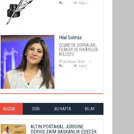
19411
Hilal Solmaz
ÇEŞME'DE SOFRALAR,
FİLMLER VE HİKÂYELER
BULUŞTU
26 Nisan 2026
19411
BUGÜN
DÜN
BU HAFTA
BU AY
ALTIN PORTAKAL JÜRİSİNE
DERVİŞ ZAİM BAŞKANLIK EDECEK