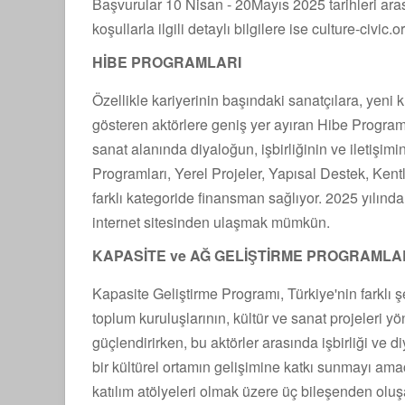
Başvurular 10 Nisan - 20Mayıs 2025 tarihleri ara
koşullarla ilgili detaylı bilgilere ise culture-civic.
HİBE PROGRAMLARI
Özellikle kariyerinin başındaki sanatçılara, yeni 
gösteren aktörlere geniş yer ayıran Hibe Programlar
sanat alanında diyaloğun, işbirliğinin ve iletişim
Programları, Yerel Projeler, Yapısal Destek, Kentl
farklı kategoride finansman sağlıyor. 2025 yılında
internet sitesinden ulaşmak mümkün.
KAPASİTE ve AĞ GELİŞTİRME PROGRAMLAR
Kapasite Geliştirme Programı, Türkiye'nin farklı şeh
toplum kuruluşlarının, kültür ve sanat projeleri yön
güçlendirirken, bu aktörler arasında işbirliği ve 
bir kültürel ortamın gelişimine katkı sunmayı amaçl
katılım atölyeleri olmak üzere üç bileşenden oluş