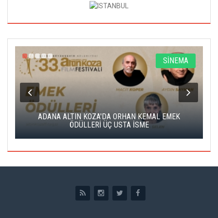
A
SİNEMA
K
ADANA ALTIN KOZA'DA ORHAN KEMAL EMEK
A
ÖDÜLLERİ ÜÇ USTA İSME