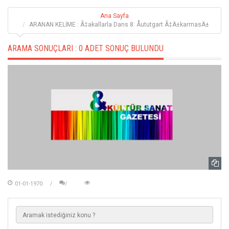
Ana Sayfa
ARANAN KELİME : Ã‡akallarla Dans 8: Åututgart Ã‡Ä±karmasÄ±
ARAMA SONUÇLARI :
0 ADET SONUÇ BULUNDU
01-01-1970