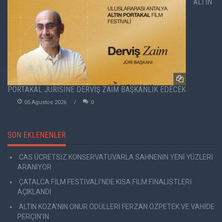
ALTIN
PORTAKAL JÜRİSİNE DERVİŞ ZAİM BAŞKANLIK EDECEK
05 Agustos 2026
0
SON EKLENENLER
CAS ÜCRETSİZ KONSERVATUVARLA SAHNENİN YENİ YÜZLERİ
ARANIYOR
ÇATALCA FİLM FESTİVALİ'NDE KISA FİLM FİNALİSTLERİ
AÇIKLANDI
ALTIN KOZA'NIN ONUR ÖDÜLLERİ FERZAN ÖZPETEK VE VAHİDE
PERÇİN'İN