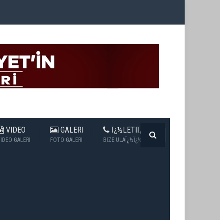
VIDEO
GALERI
Ï¿½LETIÏ¿½IM
IDEO GALERI
FOTO GALERI
BIZE ULAÏ¿½Ï¿½N