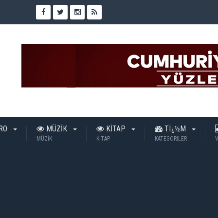
TRO
MÜZİK
KİTAP
TÏ¿½M
MÜZİK
KİTAP
KATEGORILER
V