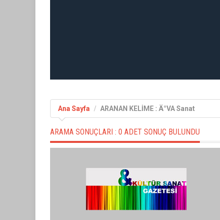
Ana Sayfa
ARANAN KELİME : Ä°VA Sanat
ARAMA SONUÇLARI :
0 ADET SONUÇ BULUNDU