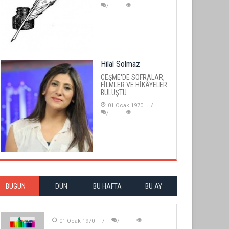
Hilal Solmaz
ÇEŞME'DE SOFRALAR,
FİLMLER VE HİKÂYELER
BULUŞTU
01 Ocak 1970
BUGÜN
DÜN
BU HAFTA
BU AY
01 Ocak 1970