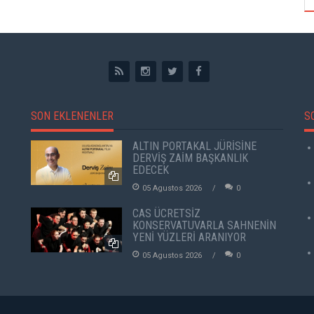
SON EKLENENLER
S
ALTIN PORTAKAL JÜRİSİNE
DERVİŞ ZAİM BAŞKANLIK
EDECEK
05 Agustos 2026
0
CAS ÜCRETSİZ
KONSERVATUVARLA SAHNENİN
YENİ YÜZLERİ ARANIYOR
05 Agustos 2026
0