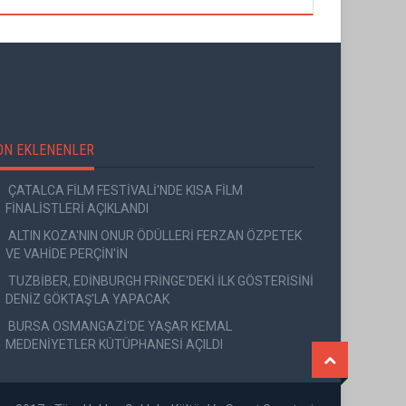
ON EKLENENLER
ÇATALCA FİLM FESTİVALİ'NDE KISA FİLM
FİNALİSTLERİ AÇIKLANDI
ALTIN KOZA'NIN ONUR ÖDÜLLERİ FERZAN ÖZPETEK
VE VAHİDE PERÇİN'İN
TUZBİBER, EDİNBURGH FRİNGE'DEKİ İLK GÖSTERİSİNİ
DENİZ GÖKTAŞ'LA YAPACAK
BURSA OSMANGAZİ'DE YAŞAR KEMAL
MEDENİYETLER KÜTÜPHANESİ AÇILDI