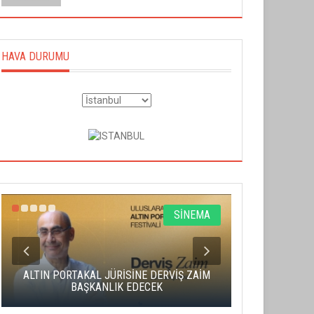
HAVA DURUMU
SİNEMA
ALTIN PORTAKAL JÜRİSİNE DERVİŞ ZAİM
CAS ÜCRE
BAŞKANLIK EDECEK
SAHNENİN 