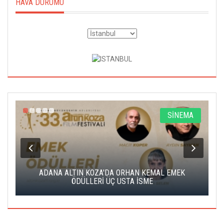
HAVA DURUMU
A
SİNEMA
K
ADANA ALTIN KOZA'DA ORHAN KEMAL EMEK
A
ÖDÜLLERİ ÜÇ USTA İSME