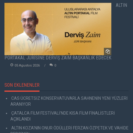
ALTIN
PORTAKAL JÜRİSİNE DERVİŞ ZAİM BAŞKANLIK EDECEK
05 Agustos 2026
0
SON EKLENENLER
CAS ÜCRETSİZ KONSERVATUVARLA SAHNENİN YENİ YÜZLERİ
ARANIYOR
ÇATALCA FİLM FESTİVALİ'NDE KISA FİLM FİNALİSTLERİ
AÇIKLANDI
ALTIN KOZA'NIN ONUR ÖDÜLLERİ FERZAN ÖZPETEK VE VAHİDE