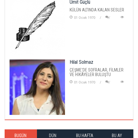
Ümit Güçlü
KÜLÜN ALTINDA KALAN SESLER
01 Ocak 1970
Hilal Solmaz
ÇEŞME'DE SOFRALAR, FİLMLER
VE HİKÂYELER BULUŞTU
01 Ocak 1970
BUGÜN
DÜN
BU HAFTA
BU AY