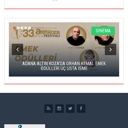
A
SİNEMA
K
ADANA ALTIN KOZA'DA ORHAN KEMAL EMEK
A
ÖDÜLLERİ ÜÇ USTA İSME