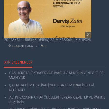
PORTAKAL JÜRİSİNE DERVİŞ ZAİM BAŞKANLIK EDECEK
05 Agustos 2026
0
SON EKLENENLER
CAS ÜCRETSİZ KONSERVATUVARLA SAHNENİN YENİ YÜZLERİ
ARANIYOR
ÇATALCA FİLM FESTİVALİ'NDE KISA FİLM FİNALİSTLERİ
AÇIKLANDI
ALTIN KOZA'NIN ONUR ÖDÜLLERİ FERZAN ÖZPETEK VE VAHİDE
PERÇİN'İN