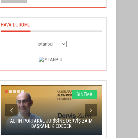
HAVA DURUMU
SİNEMA
ALTIN PORTAKAL JÜRİSİNE DERVİŞ ZAİM
CAS ÜCRE
BAŞKANLIK EDECEK
SAHNENİN 