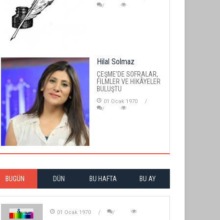
Hilal Solmaz
ÇEŞME'DE SOFRALAR,
FİLMLER VE HİKÂYELER
BULUŞTU
01 Ocak 1970
BUGÜN
DÜN
BU HAFTA
BU AY
01 Ocak 1970