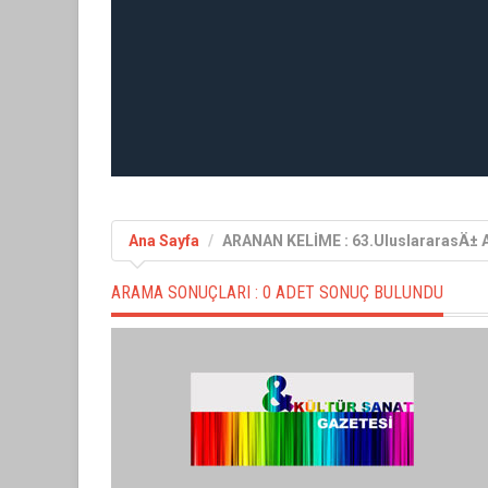
Ana Sayfa
ARANAN KELİME : 63.UluslararasÄ± An
ARAMA SONUÇLARI :
0 ADET SONUÇ BULUNDU