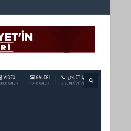
VIDEO
GALERI
Ï¿½LETIÏ¿½IM
IDEO GALERI
FOTO GALERI
BIZE ULAÏ¿½Ï¿½N