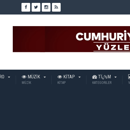
TRO
MÜZİK
KİTAP
TÏ¿½M
MÜZİK
KİTAP
KATEGORILER
V