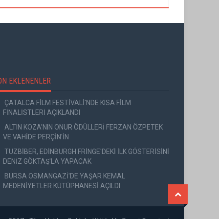
ON EKLENENLER
ÇATALCA FİLM FESTİVALİ'NDE KISA FİLM
FİNALİSTLERİ AÇIKLANDI
ALTIN KOZA'NIN ONUR ÖDÜLLERİ FERZAN ÖZPETEK
VE VAHİDE PERÇİN'İN
TUZBİBER, EDİNBURGH FRİNGE'DEKİ İLK GÖSTERİSİNİ
DENİZ GÖKTAŞ'LA YAPACAK
BURSA OSMANGAZİ'DE YAŞAR KEMAL
MEDENİYETLER KÜTÜPHANESİ AÇILDI