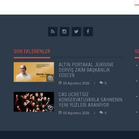
SON EKLENENLER
S
ALTIN PORTAKAL JÜRİSİNE
DERVİŞ ZAİM BAŞKANLIK
EDECEK
05 Agustos 2026
0
CAS ÜCRETSİZ
KONSERVATUVARLA SAHNENİN
YENİ YÜZLERİ ARANIYOR
05 Agustos 2026
0