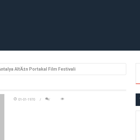
talya AltÄ±n Portakal Film Festivali
01-01-1970